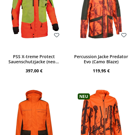
Bewerten
Bewerten
PSS X-treme Protect
Percussion Jacke Predator
Sauenschutzjacke (neon-
Evo (Camo Blaze)
orange)
Regulärer Preis:
Regulärer Preis:
397,00 €
119,95 €
Neu