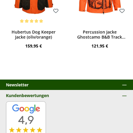
Bewerten
Bewerten
Durchschnittliche Bewertung von 5 von 5 Sternen
Hubertus Dog Keeper
Percussion Jacke
Jacke (oliv/orange)
Ghostcamo B&B Track
Force (ghostcamo blaze)
Regulärer Preis:
Regulärer Preis:
159,95 €
121,95 €
Newsletter
Kundenbewertungen