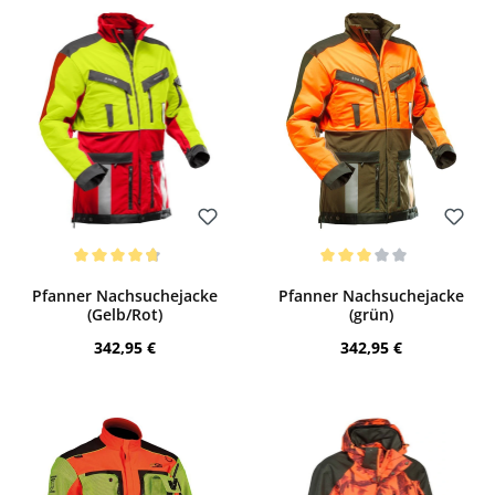
Bewerten
Bewerten
Durchschnittliche Bewertung von 4.7 von 5 Sternen
Durchschnittliche Bewertung von 3 von
Pfanner Nachsuchejacke
Pfanner Nachsuchejacke
(Gelb/Rot)
(grün)
Regulärer Preis:
Regulärer Preis:
342,95 €
342,95 €