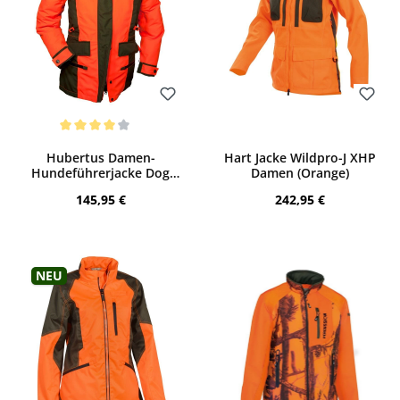
Bewerten
Bewerten
Durchschnittliche Bewertung von 4 von 5 Sternen
Hubertus Damen-
Hart Jacke Wildpro-J XHP
Hundeführerjacke Dog
Damen (Orange)
Keeper (oliv/orange)
Regulärer Preis:
Regulärer Preis:
145,95 €
242,95 €
Neu