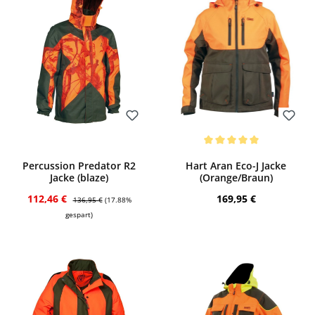
Bewerten
Bewerten
Durchschnittliche Bewertung von 5 von
Percussion Predator R2
Hart Aran Eco-J Jacke
Jacke (blaze)
(Orange/Braun)
Verkaufspreis:
Regulärer Preis:
Regulärer Preis:
112,46 €
169,95 €
136,95 €
(17.88%
gespart)