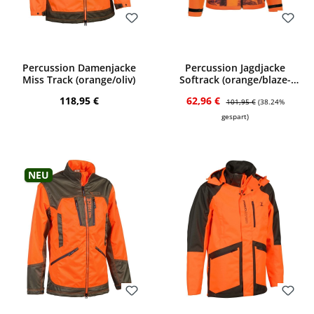
Bewerten
Bewerten
Percussion Damenjacke
Percussion Jagdjacke
Miss Track (orange/oliv)
Softrack (orange/blaze-
black)
Regulärer Preis:
Verkaufspreis:
Regulärer Preis:
118,95 €
62,96 €
101,95 €
(38.24%
gespart)
Neu