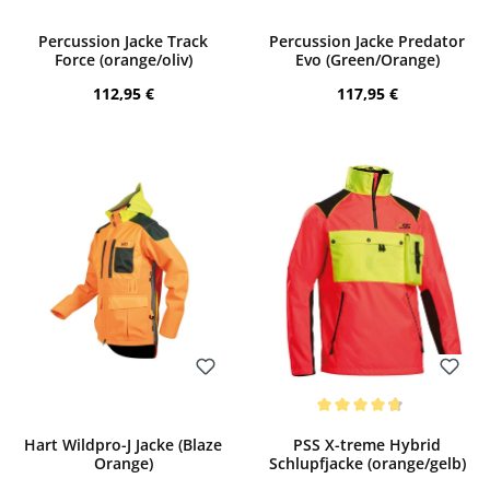
Bewerten
Bewerten
Percussion Jacke Track
Percussion Jacke Predator
Force (orange/oliv)
Evo (Green/Orange)
Regulärer Preis:
Regulärer Preis:
112,95 €
117,95 €
Bewerten
Bewerten
Durchschnittliche Bewertung von 4.73 
Hart Wildpro-J Jacke (Blaze
PSS X-treme Hybrid
Orange)
Schlupfjacke (orange/gelb)