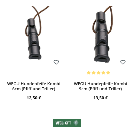
Bewerten
Bewerten
Durchschnittliche Bewertung von 5 von
WEGU Hundepfeife Kombi
WEGU Hundepfeife Kombi
6cm (Pfiff und Triller)
9cm (Pfiff und Triller)
Regulärer Preis:
Regulärer Preis:
12,50 €
13,50 €