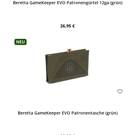
Beretta GameKeeper EVO Patronengürtel 12ga (grün)
Regulärer Preis:
26,95 €
Neu
Bewerten
Beretta GameKeeper EVO Patronentasche (grün)