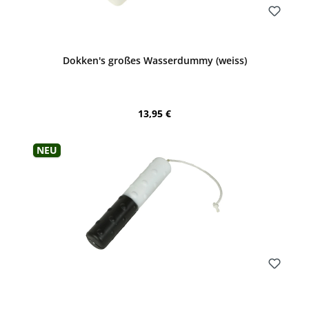
Bewerten
Dokken's großes Wasserdummy (weiss)
Regulärer Preis:
13,95 €
Neu
Bewerten