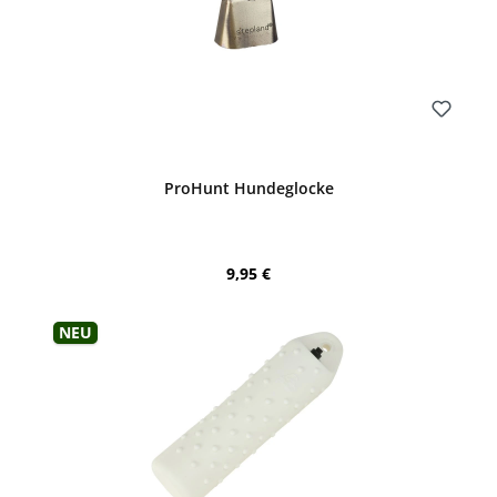
Bewerten
ProHunt Hundeglocke
Regulärer Preis:
9,95 €
Neu