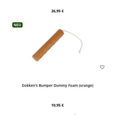
Regulärer Preis:
26,95 €
Produktgalerie überspringen
Neu
Bewerten
Dokken's Bumper Dummy Foam (orange)
Regulärer Preis:
10,95 €