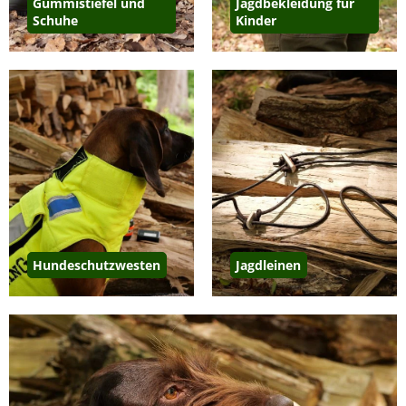
Gummistiefel und
Jagdbekleidung für
Schuhe
Kinder
Hundeschutzwesten
Jagdleinen