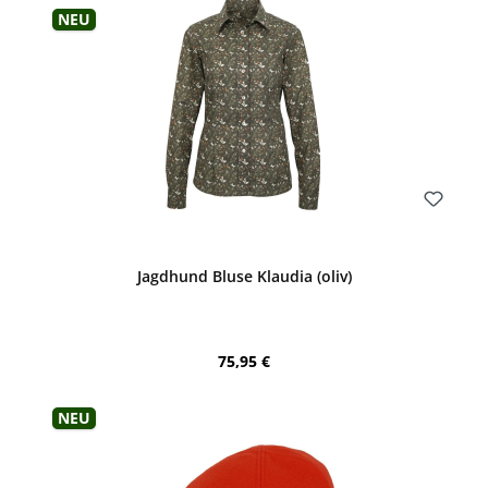
Produktgalerie überspringen
Neu
Bewerten
Jagdhund Bluse Klaudia (oliv)
Regulärer Preis:
75,95 €
Neu