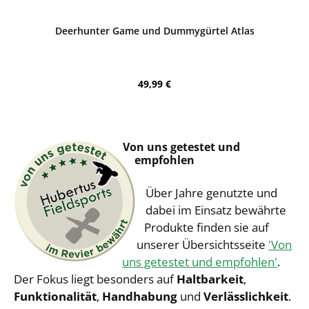
Bewerten
Deerhunter Game und Dummygürtel Atlas
Regulärer Preis:
49,99 €
Von uns getestet und
empfohlen
Über Jahre genutzte und
dabei im Einsatz bewährte
Produkte finden sie auf
unserer Übersichtsseite
'Von
uns getestet und empfohlen'
.
Der Fokus liegt besonders auf
Haltbarkeit
,
Funktionalität
,
Handhabung
und
Verlässlichkeit
.