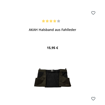
Bewerten
Durchschnittliche Bewertung von 4 von 5 Sternen
AKAH Halsband aus Fahlleder
Regulärer Preis:
15,95 €