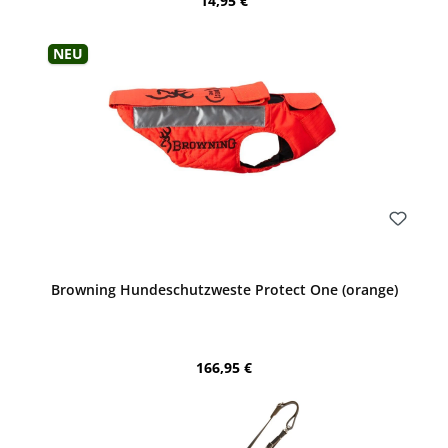
14,95 €
Neu
Bewerten
Browning Hundeschutzweste Protect One (orange)
Regulärer Preis:
166,95 €