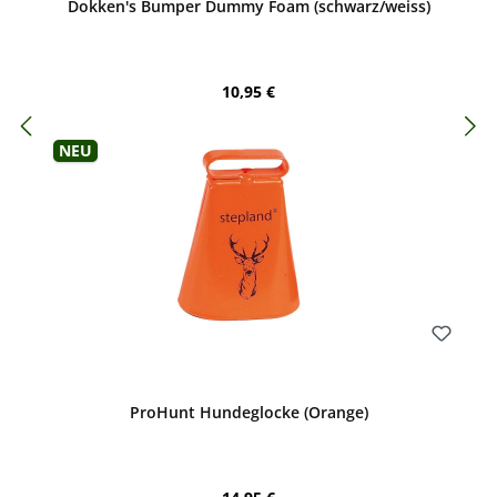
Dokken's Bumper Dummy Foam (schwarz/weiss)
Regulärer Preis:
10,95 €
Neu
Bewerten
ProHunt Hundeglocke (Orange)
Regulärer Preis: