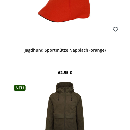
Bewerten
Jagdhund Sportmütze Napplach (orange)
Regulärer Preis:
62,95 €
Neu