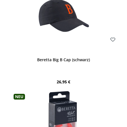
Bewerten
Beretta Big B Cap (schwarz)
Regulärer Preis:
26,95 €
Neu