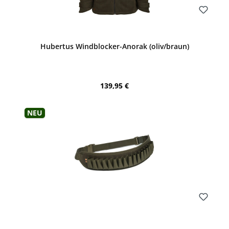
Bewerten
Hubertus Windblocker-Anorak (oliv/braun)
Regulärer Preis:
139,95 €
Neu
Bewerten