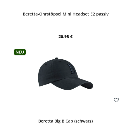
Bewerten
Beretta-Ohrstöpsel Mini Headset E2 passiv
Regulärer Preis:
26,95 €
Neu
Bewerten
Beretta Big B Cap (schwarz)