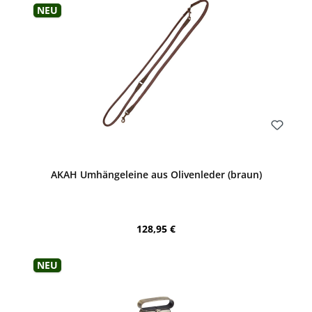
Neu
Bewerten
AKAH Umhängeleine aus Olivenleder (braun)
Regulärer Preis:
128,95 €
Neu