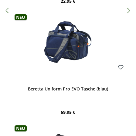
Regulärer Preis:
22,95 €
Neu
Bewerten
Beretta Uniform Pro EVO Tasche (blau)
Regulärer Preis:
59,95 €
Neu