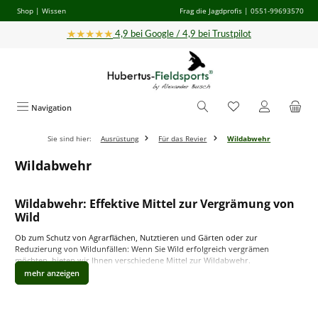
Shop
|
Wissen
Frag die Jagdprofis
| 0551-99693570
Zum Hauptinhalt springen
★★★★★
4,9 bei Google / 4,9 bei Trustpilot
Navigation
Sie sind hier:
Ausrüstung
Für das Revier
Wildabwehr
Wildabwehr
Wildabwehr: Effektive Mittel zur Vergrämung von
Wild
Ob zum Schutz von Agrarflächen, Nutztieren und Gärten oder zur
Reduzierung von Wildunfällen: Wenn Sie Wild erfolgreich vergrämen
möchten, bieten wir Ihnen verschiedene Mittel zur Wildabwehr.
Welche Mittel gibt es zur Wildvergrämung?
Neben den üblichen Zäunen und Absperrungen gibt es auch olfaktorische