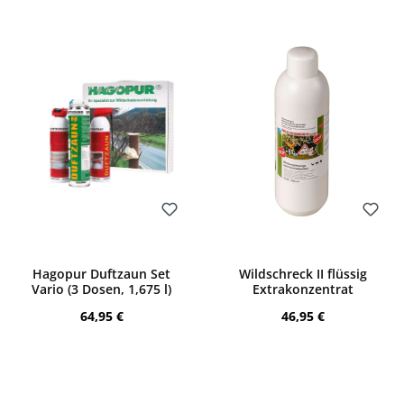
Bewerten
Bewerten
Hagopur Duftzaun Set
Wildschreck II flüssig
Vario (3 Dosen, 1,675 l)
Extrakonzentrat
Regulärer Preis:
Regulärer Preis:
64,95 €
46,95 €