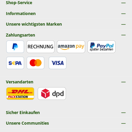
Shop-Service
Informationen
Unsere wichtigsten Marken
Zahlungsarten
PayPal
Rechnung
Amazon Pay
Später Bezahlen
SEPA Lastschrift
Kredit- oder Debitkarte
Versandarten
DHL
DPD
Sicher Einkaufen
Unsere Communities