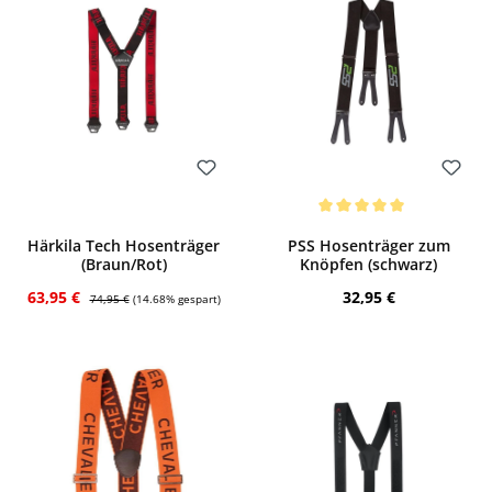
Bewerten
Bewerten
Durchschnittliche Bewertung von 5 von
Härkila Tech Hosenträger
PSS Hosenträger zum
(Braun/Rot)
Knöpfen (schwarz)
Verkaufspreis:
Regulärer Preis:
Regulärer Preis:
63,95 €
32,95 €
74,95 €
(14.68% gespart)