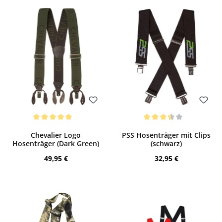
Bewerten
Bewerten
Durchschnittliche Bewertung von 5 von 5 Sternen
Durchschnittliche Bewertung von 3.5 v
Chevalier Logo
PSS Hosenträger mit Clips
Hosenträger (Dark Green)
(schwarz)
Regulärer Preis:
Regulärer Preis:
49,95 €
32,95 €