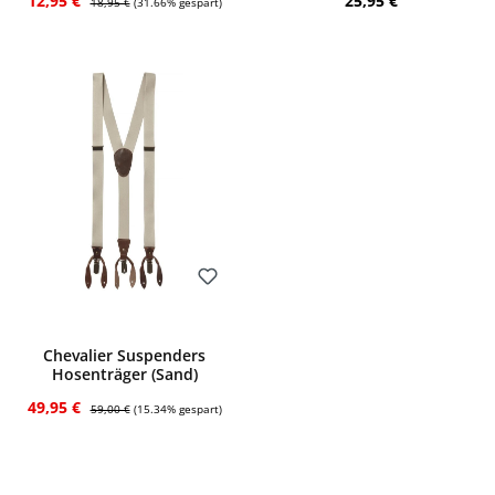
12,95 €
25,95 €
18,95 €
(31.66% gespart)
Bewerten
Chevalier Suspenders
Hosenträger (Sand)
Verkaufspreis:
Regulärer Preis:
49,95 €
59,00 €
(15.34% gespart)