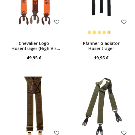
Bewerten
Bewerten
Durchschnittliche Bewertung von 4.5 v
Chevalier Logo
Pfanner Gladiator
Hosenträger (High Vis
Hosenträger
Orange)
Regulärer Preis:
Regulärer Preis:
49,95 €
19,95 €