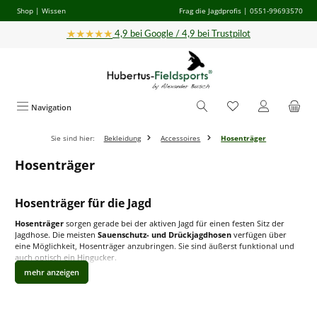
Shop
|
Wissen
Frag die Jagdprofis
| 0551-99693570
Zum Hauptinhalt springen
★★★★★
4,9 bei Google / 4,9 bei Trustpilot
Navigation
Sie sind hier:
Bekleidung
Accessoires
Hosenträger
Hosenträger
Hosenträger für die Jagd
Hosenträger
sorgen gerade bei der aktiven Jagd für einen festen Sitz der
Jagdhose. Die meisten
Sauenschutz- und Drückjagdhosen
verfügen über
eine Möglichkeit, Hosenträger anzubringen. Sie sind äußerst funktional und
auch optisch ein Hingucker.
Wie finde ich die passenden Jagdhosenträger?
Klassische
Jagdhosenträger
bestehen aus zwei breiten Bändern mit einer