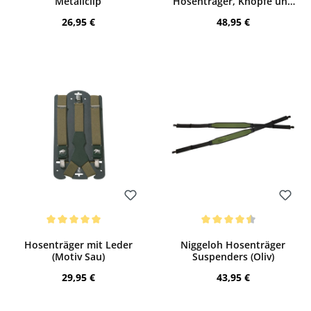
Metallclip
Hosenträger, Knöpfe und
Clips (Walnut)
Regulärer Preis:
Regulärer Preis:
26,95 €
48,95 €
Bewerten
Bewerten
Durchschnittliche Bewertung von 5 von 5 Sternen
Durchschnittliche Bewertung von 4.5 v
Hosenträger mit Leder
Niggeloh Hosenträger
(Motiv Sau)
Suspenders (Oliv)
Regulärer Preis:
Regulärer Preis:
29,95 €
43,95 €