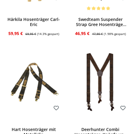
Bewerten
Bewerten
Durchschnittliche Bewertung von 5 von
Härkila Hosenträger Carl-
Swedteam Suspender
Eric
Strap Gree Hosenträger
(grün)
Verkaufspreis:
Regulärer Preis:
Verkaufspreis:
Regulärer Preis:
59,95 €
46,95 €
69,95 €
(14.3% gespart)
47,90 €
(1.98% gespart)
Bewerten
Bewerten
Hart Hosenträger mit
Deerhunter Combi