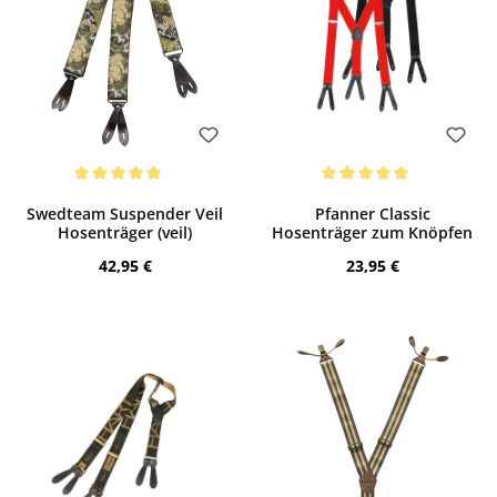
Bewerten
Bewerten
Durchschnittliche Bewertung von 5 von 5 Sternen
Durchschnittliche Bewertung von 5 von
Swedteam Suspender Veil
Pfanner Classic
Hosenträger (veil)
Hosenträger zum Knöpfen
Regulärer Preis:
Regulärer Preis:
42,95 €
23,95 €