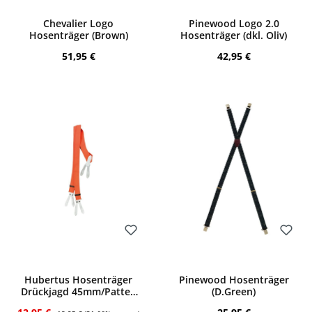
Bewerten
Bewerten
Chevalier Logo
Pinewood Logo 2.0
Hosenträger (Brown)
Hosenträger (dkl. Oliv)
Regulärer Preis:
Regulärer Preis:
51,95 €
42,95 €
Bewerten
Bewerten
Hubertus Hosenträger
Pinewood Hosenträger
Drückjagd 45mm/Patten
(D.Green)
(orange)
Verkaufspreis:
Regulärer Preis:
Regulärer Preis: