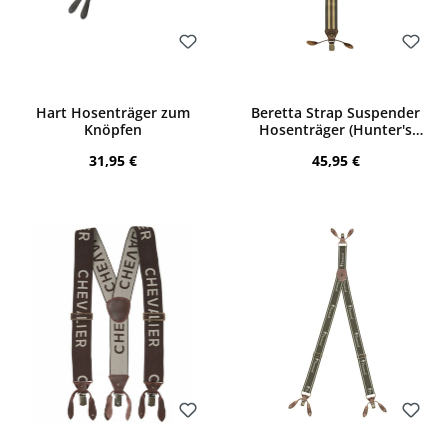
Bewerten
Bewerten
Hart Hosenträger zum
Beretta Strap Suspender
Knöpfen
Hosenträger (Hunter's
Tan)
Regulärer Preis:
Regulärer Preis:
31,95 €
45,95 €