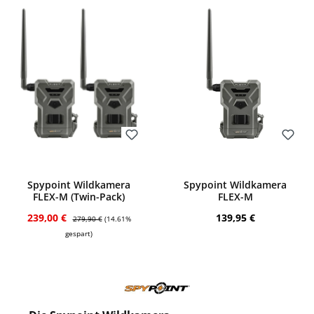
Bewerten
Bewerten
Spypoint Wildkamera
Spypoint Wildkamera
FLEX-M (Twin-Pack)
FLEX-M
Verkaufspreis:
Regulärer Preis:
Regulärer Preis:
239,00 €
139,95 €
279,90 €
(14.61%
gespart)