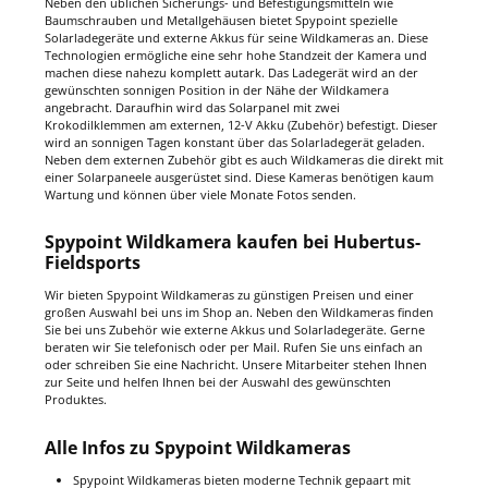
Neben den üblichen Sicherungs- und Befestigungsmitteln wie
Baumschrauben und Metallgehäusen bietet Spypoint spezielle
Solarladegeräte und externe Akkus für seine Wildkameras an. Diese
Technologien ermögliche eine sehr hohe Standzeit der Kamera und
machen diese nahezu komplett autark. Das Ladegerät wird an der
gewünschten sonnigen Position in der Nähe der Wildkamera
angebracht. Daraufhin wird das Solarpanel mit zwei
Krokodilklemmen am externen, 12-V Akku (Zubehör) befestigt. Dieser
wird an sonnigen Tagen konstant über das Solarladegerät geladen.
Neben dem externen Zubehör gibt es auch Wildkameras die direkt mit
einer Solarpaneele ausgerüstet sind. Diese Kameras benötigen kaum
Wartung und können über viele Monate Fotos senden.
Spypoint Wildkamera kaufen bei Hubertus-
Fieldsports
Wir bieten Spypoint Wildkameras zu günstigen Preisen und einer
großen Auswahl bei uns im Shop an. Neben den Wildkameras finden
Sie bei uns Zubehör wie externe Akkus und Solarladegeräte. Gerne
beraten wir Sie telefonisch oder per Mail. Rufen Sie uns einfach an
oder schreiben Sie eine Nachricht. Unsere Mitarbeiter stehen Ihnen
zur Seite und helfen Ihnen bei der Auswahl des gewünschten
Produktes.
Alle Infos zu Spypoint Wildkameras
Spypoint Wildkameras bieten moderne Technik gepaart mit