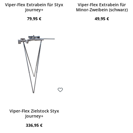
Viper-Flex Extrabein für Styx
Viper-Flex Extrabein für
Journey+
Minor-Zweibein (schwarz)
Regulärer Preis:
Regulärer Preis:
79,95 €
49,95 €
Bewerten
Viper-Flex Zielstock Styx
Journey+
Regulärer Preis:
336,95 €