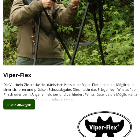
Viper-Flex
Die Vierbein-Zielstöcke des dänischen Herstellers Viper-Flex bieten die Möglichkeit
einer sicheren und präzisen Schussabgabe. Dies macht das Erlegen von Wild auf der
Pirsch oder beim Angehen leichter und verhindert Fehlschüsse, da die Möglichkeit 
verwackeln auf ein Minimum reduziert wird.
Die Büchse liegt auf dem Viper-Flex sowohl mit dem Vorderschaft als auch mit dem
Hinterschaft auf. Dies bringt eine unerreichte Stabilität im Anschlag. Dabei zeichnen
sich die leichten Zielhilfen von Viper-Flex insbesondere durch die breite vordere
Gewehrauflage aus, die ein Verfolgen von ziehenden Stücken mit dem Absehen ohn
Probleme möglich machen.