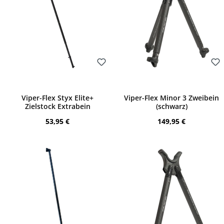
Bewerten
Bewerten
Viper-Flex Styx Elite+
Viper-Flex Minor 3 Zweibein
Zielstock Extrabein
(schwarz)
Regulärer Preis:
Regulärer Preis:
53,95 €
149,95 €