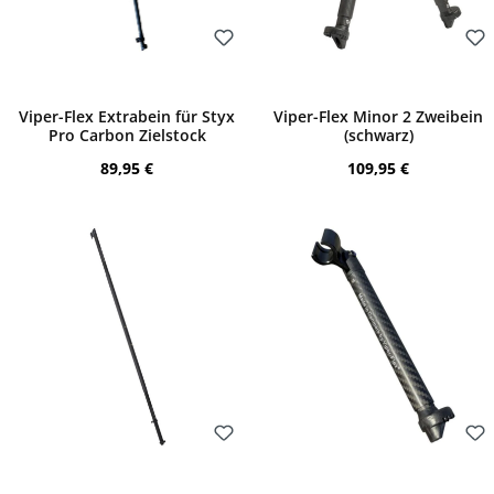
Bewerten
Bewerten
Viper-Flex Extrabein für Styx
Viper-Flex Minor 2 Zweibein
Pro Carbon Zielstock
(schwarz)
Regulärer Preis:
Regulärer Preis:
89,95 €
109,95 €
Bewerten
Bewerten