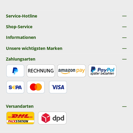
Service-Hotline
Shop-Service
Informationen
Unsere wichtigsten Marken
Zahlungsarten
PayPal
Rechnung
Amazon Pay
Später Bezahlen
SEPA Lastschrift
Kredit- oder Debitkarte
Versandarten
DHL
DPD