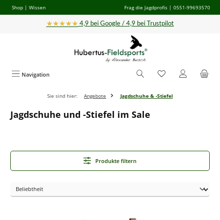
Shop
|
Wissen
Frag die Jagdprofis
| 0551-99693570
Zum Hauptinhalt springen
★★★★★
4,9 bei Google / 4,9 bei Trustpilot
Navigation
Sie sind hier:
Angebote
Jagdschuhe & -Stiefel
Jagdschuhe und -Stiefel im Sale
Produkte filtern