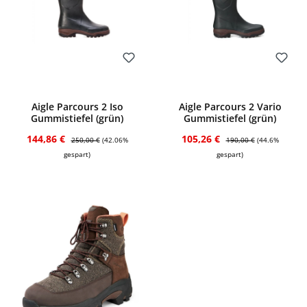
Bewerten
Bewerten
Aigle Parcours 2 Iso
Aigle Parcours 2 Vario
Gummistiefel (grün)
Gummistiefel (grün)
Verkaufspreis:
Regulärer Preis:
Verkaufspreis:
Regulärer Preis:
144,86 €
105,26 €
250,00 €
(42.06%
190,00 €
(44.6%
gespart)
gespart)