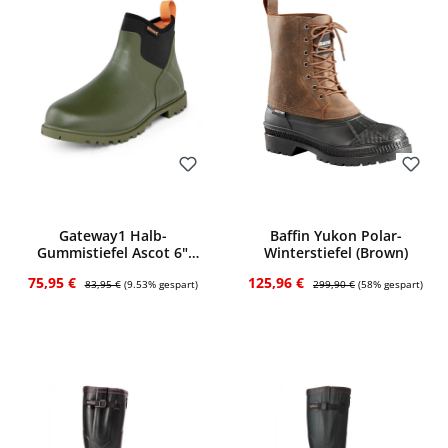
Bewerten
Bewerten
Gateway1 Halb-
Baffin Yukon Polar-
Gummistiefel Ascot 6"
Winterstiefel (Brown)
(khaki)
Verkaufspreis:
Regulärer Preis:
Verkaufspreis:
Regulärer Preis:
75,95 €
125,96 €
83,95 €
(9.53% gespart)
299,90 €
(58% gespart)