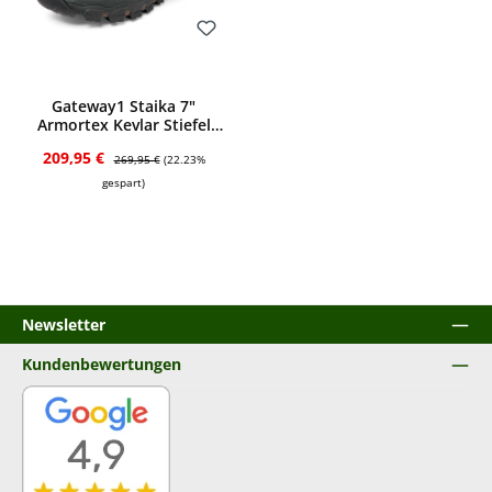
Bewerten
Gateway1 Staika 7"
Armortex Kevlar Stiefel
(Dark Brown/Olive)
Verkaufspreis:
Regulärer Preis:
209,95 €
269,95 €
(22.23%
gespart)
Newsletter
Kundenbewertungen