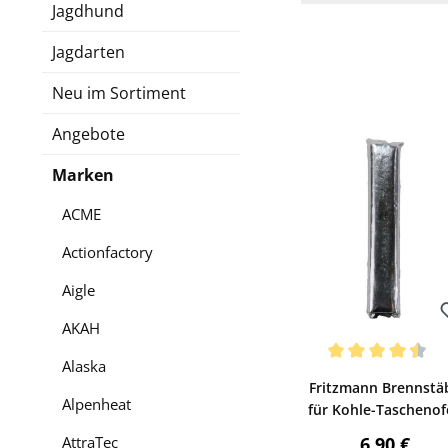
Jagdhund
Jagdarten
Neu im Sortiment
Angebote
Marken
ACME
Actionfactory
Aigle
AKAH
Bewerten
Alaska
Durchschnittliche Be
Fritzmann Brennstä
Alpenheat
für Kohle-Taschenof
(12 Stck.)
Regulärer 
AttraTec
6,90 €