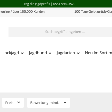
Frag die Jagdprofis
| 0551-99693570
 online / über 150.000 Kunden
100 Tage Geld-zurück-Gar
Lockjagd
Jagdhund
Jagdarten
Neu Im Sorti
Preis
Bewertung mind.