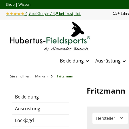
Shop
|
Wissen
 Hauptinhalt springen
Zur Suche springen
Zur Hauptnavigation springen
★★★★★
15+ Jahre
4,9 bei Google / 4,9 bei Trustpilot
Bekleidung
Ausrüstung
Sie sind hier:
Marken
Fritzmann
Fritzmann
Bekleidung
Ausrüstung
Hersteller
Lockjagd