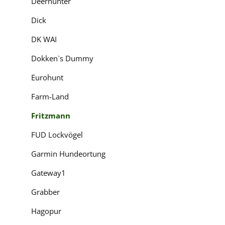
Deerhunter
Dick
DK WAI
Dokken`s Dummy
Eurohunt
Farm-Land
Fritzmann
FUD Lockvögel
Garmin Hundeortung
Gateway1
Grabber
Hagopur