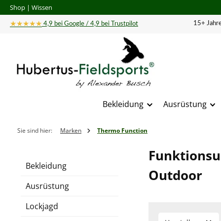
Shop
|
Wissen
 Hauptinhalt springen
Zur Suche springen
Zur Hauptnavigation springen
★★★★★
15+ Jahre
4,9 bei Google / 4,9 bei Trustpilot
Bekleidung
Ausrüstung
Sie sind hier:
Marken
Thermo Function
Funktionsu
Bekleidung
Outdoor
Ausrüstung
Lockjagd