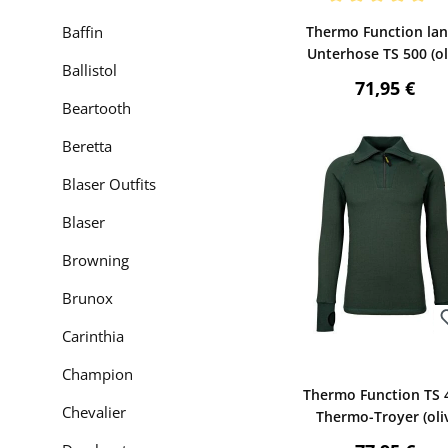
Bewerten
Durchschnittliche Be
Baffin
Thermo Function la
Unterhose TS 500 (ol
Ballistol
Regulärer P
71,95 €
Beartooth
Beretta
Blaser Outfits
Blaser
Browning
Brunox
Carinthia
Bewerten
Champion
Thermo Function TS 
Chevalier
Thermo-Troyer (oliv