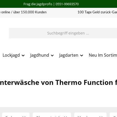
Frag die Jagdprofis
| 0551-99693570
 online / über 150.000 Kunden
100 Tage Geld-zurück-Gar
Lockjagd
Jagdhund
Jagdarten
Neu Im Sorti
nterwäsche von Thermo Function f