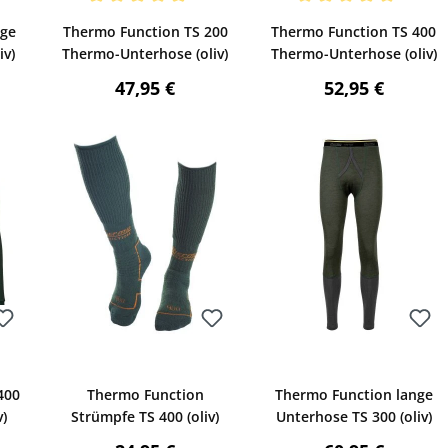
Bewerten
Bewerten
wertung von 5 von 5 Sternen
Durchschnittliche Bewertung von 5 von 5 Sternen
Durchschnittliche Bewertu
nge
Thermo Function TS 200
Thermo Function TS 400
iv)
Thermo-Unterhose (oliv)
Thermo-Unterhose (oliv)
reis:
Regulärer Preis:
Regulärer Preis
47,95 €
52,95 €
Bewerten
Bewerten
400
Thermo Function
Thermo Function lange
)
Strümpfe TS 400 (oliv)
Unterhose TS 300 (oliv)