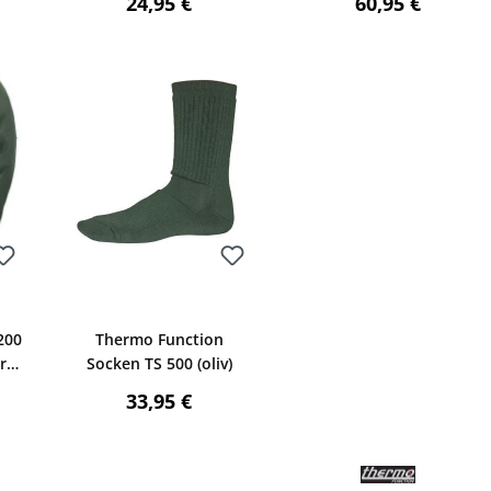
reis:
Regulärer Preis:
Regulärer Preis
24,95 €
60,95 €
Bewerten
200
Thermo Function
rt
Socken TS 500 (oliv)
reis:
Regulärer Preis:
33,95 €