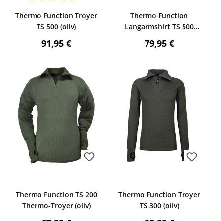
Bewerten
Bewerten
ng von 5 von 5 Sternen
Durchschnittliche Bewertung von 5 von 5 Sternen
Thermo Function Troyer
Thermo Function
TS 500 (oliv)
Langarmshirt TS 500
(oliv)
:
Regulärer Preis:
Regulärer Preis:
91,95 €
79,95 €
Bewerten
Bewerten
Thermo Function TS 200
Thermo Function Troyer
Thermo-Troyer (oliv)
TS 300 (oliv)