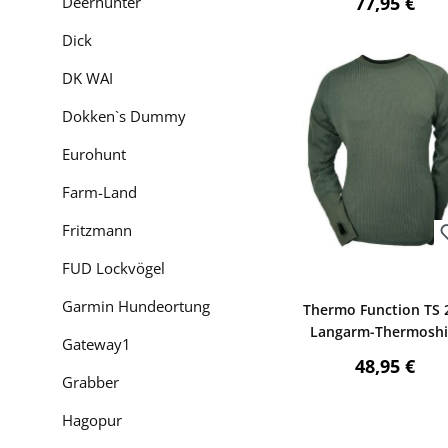
Regulärer P
77,95 €
Deerhunter
Dick
DK WAI
Dokken`s Dummy
Eurohunt
Farm-Land
Fritzmann
FUD Lockvögel
Bewerten
Garmin Hundeortung
Thermo Function TS 
Langarm-Thermoshi
Gateway1
(oliv)
Regulärer P
48,95 €
Grabber
Hagopur