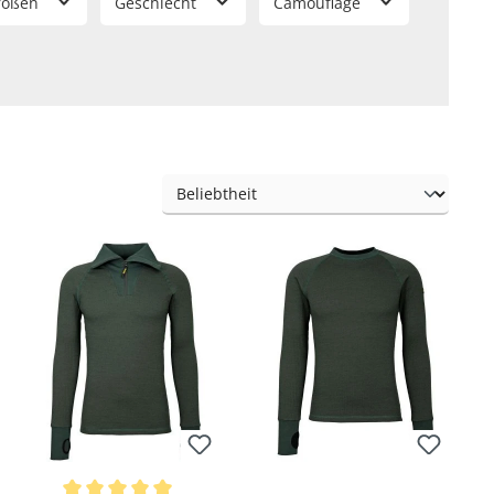
rößen
Geschlecht
Camouflage