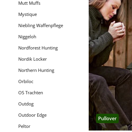
Mutt Muffs
Was heißt 'Härkil
Mystique
Härkila ist vom Urspr
Niebling Waffenpflege
Härkila - der 
Niggeloh
Geschichte und M
Nordforest Hunting
Premiumbekleidung & J
Nordik Locker
Northern Hunting
Auf der Jagd ist jeder
Jagdausrüstung, Jagd
Orbiloc
Weiterentwicklung und
Härkila: Das heißt
Jag
OS Trachten
Uneingeschränkte Fre
Outdog
Härkila - dieser Name
Outdoor Edge
Pullover
Westküste Schwedens 
Auszeichnungen aberm
Peltor