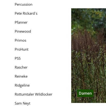
Percussion
Seither hat es sich 
schwedischer Herstell
Pete Rickard`s
heute arbeitet der H
Pfanner
Bekleidung herzustel
von Jägern, für Jäger.
Pinewood
Primos
Härkila bei H
ProHunt
Wir von Hubertus-Fiel
beraten Sie daher ex
PSS
Unterstützung bei de
Rascher
Reineke
Ridgeline
Damen
Rottumtaler Wildlocker
Sam Neyt