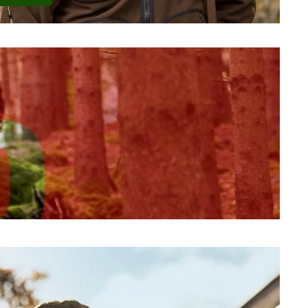
cher Belastung.
rchgehen zugeschnitten. Besonders robuste Materialien,
 zum zuverlässigen Begleiter bei anspruchsvollen
idung und Accessoires. Geräuscharme Stoffe, hohe
ällige Annäherung an das Wild und bieten gleichzeitig
s bekommt man für das Geld ordentlich Leistung: Materialgüte
onsreich, sehr durchdacht und genau für ihren Einsatzzweck