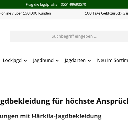
Frag die Jagdprofis
| 0551-99693570
 online / über 150.000 Kunden
100 Tage Geld-zurück-Gar
Lockjagd
Jagdhund
Jagdarten
Neu Im Sorti
Jagdbekleidung für höchste Ansprüc
ungen mit Härkila-Jagdbekleidung