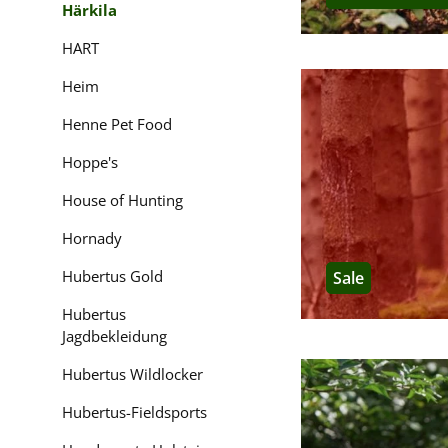
Härkila
und ein sportlicher S
HART
Härkila Wildboar
Heim
Die
Wildboar Pro-Seri
Henne Pet Food
hohe Sichtbarkeit un
Drückjagden.
Hoppe's
House of Hunting
Härkila Deer Stal
Hornady
Für die Pirsch bei s
Atmungsaktivität und
Hubertus Gold
Sale
hohen Tragekomfort b
Hubertus
Jagdbekleidung
FAQ
Hubertus Wildlocker
Lohnt sich der ho
Hubertus-Fieldsports
Klar ist: Härkila ist
und Verarbeitungsqual