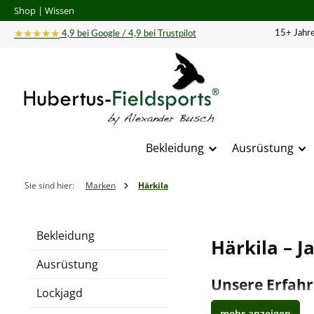
Shop
|
Wissen
 Hauptinhalt springen
Zur Suche springen
Zur Hauptnavigation springen
★★★★★
15+ Jahre
4,9 bei Google / 4,9 bei Trustpilot
Bekleidung
Ausrüstung
Sie sind hier:
Marken
Härkila
Bekleidung
Härkila – 
Ausrüstung
Unsere Erfahr
Lockjagd