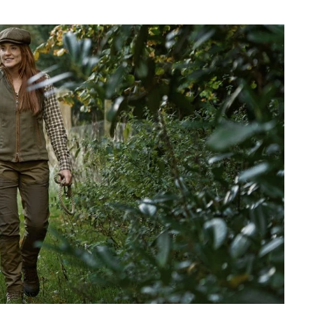
 rauen Umwelt Skandinaviens zu trotzen weiß
. Als erster
hre Kleidung und sorgte hiermit für eine neue Ära. Noch
r neue, innovative, funktionelle und komfortable
n der Natur getestet
und für gut befunden wurde.
Härkila -
kleidung
das Beste aus sich und der Jagd herausholen. Wir
e Jagdbekleidung. Wir bieten Ihnen
persönliche
eine individuelle Beratung.