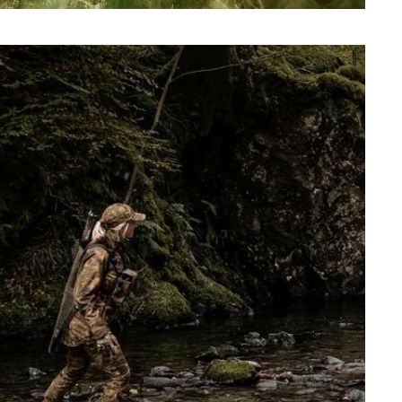
gnet ist, daher ist Funktionalität entscheidend. Die Idee ist,
em Wetter standhalten. Neben der Stofftechnologie zählen die
n und Knie oder Stretch-Einsätze für Komfort und
Kamko
. Das spezielle Camouflage basiert auf der Art und
ur verschmelzen, ohne dass das Wild Sie wahrnimmt. Das
nen. Gleichzeitig verwischt es die Konturen, um Sie
e ansprechen.
MSP Black-Tarnmuster
verschmilzt mit Schatten und bricht
ende Materialien lautlose Bewegungen und Tragekomfort bei