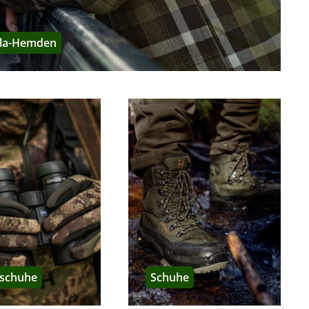
stre Götaland, Südschweden.
ila-Hemden
 seine Instinkte. Umso wichtiger ist es, dass er sich auf die
raditionsmarke Härkila gelingt eine konsequente
kleidung und Jagdausrüstung
bietet. Von Jägern für Jäger.
 maximale Funktionalität für leidenschaftliche Jäger. Und:
hrhundert auftauchte. Auf einem Familiengut an der
schuhe
Schuhe
ühen 20. Jarhundert für ihre Hundezucht mit über 300
ehmens 1966 einen neuen Abschnitt.