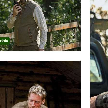
pruchsvolle Jagdunternehmungen - entwickelt und optimiert. Auch p
l im Preis niederschlägt.
-Kleidung aus?
 Härkila sind sehr zuverlässig; Sie können einfach in Ihrer gewo
 sich die
Härkila-Größentabelle
ansehen.
kila
rkila?
idung weitestgehend in
Europa
herstellen. Vor allem
Estland
und
Li
stengünstigsten Standorte, aber andere Vorteile gleichen das aus:
ung sozialer Standards, hohe Fertigungsqualität, die ökologische
über globalen Unruhen und Störungen der Lieferketten.
a her?
hweden. Die großen Reviere und rauen nordischen Bedingungen e
 Jäger aus aller Welt profitieren können.