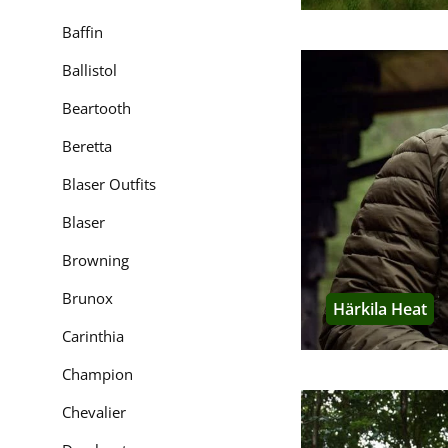
Baffin
„Sowohl jetzt als auch
dass sich der Jäger v
Ballistol
Details. So gibt es i
Flexibilität"
, erklärt A
Beartooth
Beretta
Wichtige Seri
Blaser Outfits
Axis MSP
Blaser
Härkila Axis MSP
finde
Browning
Weise, wie Schalenwi
AXIS MSP-Camouflage i
Brunox
weniger sichtbar zu 
Härkila Heat
Carinthia
Härkila Noctyx
Champion
Für die Jagd bei Däm
Chevalier
die Konturen des Jäg
der Pirsch ermögliche