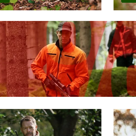
chnitt bieten maximale Bewegungsfreiheit auch bei hoher körperli
 Pro
e
ist speziell auf die Anforderungen von Hundeführernund zum Du
d ein erhöhter Schutz gegen Dornen und raues Gelände machen sie
ker
ommerlichen Bedingungen bietet die
Deer Stalker-Serie
passende Kle
 die verschiedenen
AXIS MSP-Tarnmuster
ermöglichen eine unauff
ei aktiven Jagden.
he Kaufpreis bei Härkila?
 nicht im Budget-Bereich für Jagdbekleidung angesiedelt. Allerding
ität sind hervorragend. Die Kleidungsstücke sind sinnvoll funkti