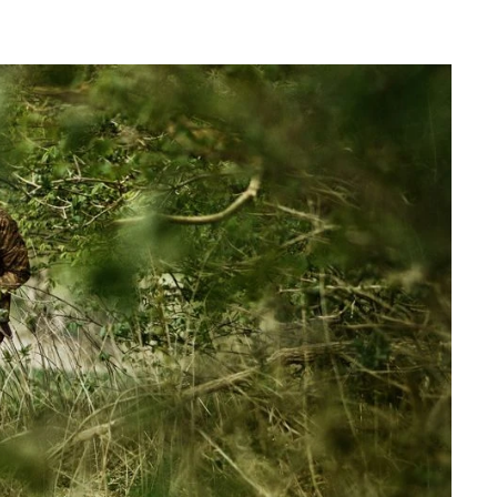
 hohe Qualität
und
Bewährung in der Jagdpraxis
. Die
gt.
attung finden, von leisen Artikeln für die
Pirsch
bis hin zur
Klassiker, die '
Kamko
'-Wendefleecejacken, die durch ihre
tikel, die um eine leistungsstarke Heizfunktion erweitert
merklich einfacher zu handhaben sind.
leidungsstück sein
Potenzial maximal entfalten
kann; so
teile wieder.
a können Sie sich zu jedem Zeitpunkt vollkommen auf die
, beim Ansprechen von Wild, auch im Moment der
lien und des Designs – für die Entwickler von Härkila an
dem, was Jäger für eine erfolgreiche Jagd brauchen
.