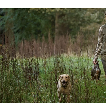
die Firma zum Auftrag gemacht
Jagdkleidung zu entwerfen, die der
er von Jagdbekleidung verwendeten sie Gore-Tex Materialien für i
ersteller mit namenhaften Unternehmen zusammen, um immer wiede
len.
Kein Produkt wird verkauft, bevor es nicht ausgiebig selbst i
ubertus-Fieldsports kaufen
dsports glauben, dass Jäger mit der
richtigen Ausstattung und Be
akt entsprechend Ihrer Anforderungen und Wünsche an hochwertig
r Auswahl der richtigen Härkila-Artikel
. Kontaktieren Sie uns für 