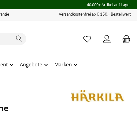
40.000+ Artikel auf Lager
antie
Versandkostenfrei ab € 150,- Bestellwert
ment
Angebote
Marken
he