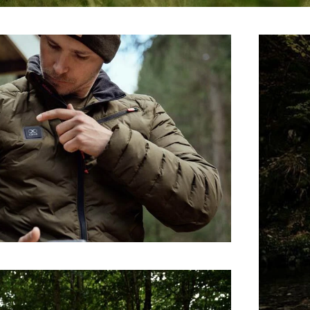
 in zwei Jahren muss die Kleidung zeigen, dass sie für Experten geei
oll und ganz auf die Jagd konzentrieren kann. Das Outfit muss jed
n den Hosen-Oberschenkeltaschen immer Patronenhalter, Ellenboge
dina Kufeld, Designerin bei Härkila.
en von Härkila
n Sie bei uns zum Beispiel im Bereich
Härkila-Hosen
und
Härkila 
ld seine Umgebung wahrnimmt. Das Ergebnis lässt Sie mit der Nat
mitiert die Umgebung in ihren facettenreichen Grün- und Brauntö
machen. Das Wild bleibt entspannt und Sie können es in aller Ruh
merung und Dunkelheit gibt es die
Noctyx-Serie
. Das dunkle
AXIS 
ers auf, während geräuscharme, atmungsaktive und schnelltrockn
n.