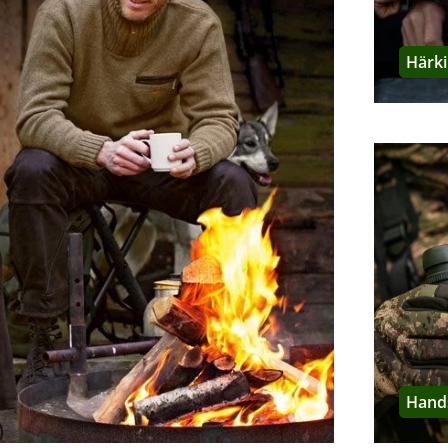
a'?
ung des Familienunternehmens abgeleitet, dem Familiensitz in Vä
Härk
Hersteller im Portrait
arkenprofil
agdausrüstung, die den Jäger befreit – nicht einschränkt!
 Tag einzigartig und stellt neue Herausforderungen an den Jäger, an
waffe und Bekleidung zu 100 % verlassen kann. Der schwedischen T
 Qualitätssteigerung seines Sortiments, das seit
1976 Premiumbe
dbekleidung ohne Kompromisse
, Qualität für höchste Ansprüche,
iheit in der Natur und Wildnis.
 ist mit schwedischer Tradition verbunden, der erstmals im 17. Ja
Hand
wurde die Familie Härkila als Jäger bekannt. Nachdem diese im fr
als berühmt wurde, startete sie mit der Gründung ihres Untern