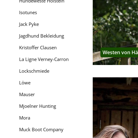
Hundeweste Holstein
- vielfältige und ans
Isotunes
ebenfalls zu einem Tei
Jack Pyke
Wie fällt Härkila
Jagdhund Bekleidung
Die Größenangaben bei
benötigen, können Sie
Kristoffer Clausen
Westen von Här
La Ligne Verney-Carron
Wo produziert Hä
Lockschmiede
Härkila lässt die Kle
sind das nicht die ko
Löwe
Kontrolle der Einhalt
Unabhängigkeit gegen
Mauser
Mjoelner Hunting
Wo kommt Härkil
Mora
Härkila kommt aus Sc
Jagdbekleidung, wovon
Muck Boot Company