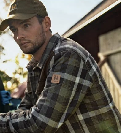
roduziert Härkila weitestgehend in der EU, was sich
hnten Größe bestellen. Wenn Sie Maße zur Übersicht
tauen
sind wichtige Produktionsstandorte. Global gesehen,
 Stärkung des europäischen Wirtschaftsraums, einfachere
 Komponente (kürzere Transportwege der Güter) und größere
rfordern die Entwicklung durchdachter und hochwertiger