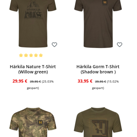
Bewerten
Bewerten
Durchschnittliche Bewertung von 5 von 5 Sternen
Härkila Nature T-Shirt
Härkila Gorm T-Shirt
(Willow green)
(Shadow brown )
Verkaufspreis:
Regulärer Preis:
Verkaufspreis:
Regulärer Preis:
29,95 €
33,95 €
39,95 €
(25.03%
39,95 €
(15.02%
gespart)
gespart)