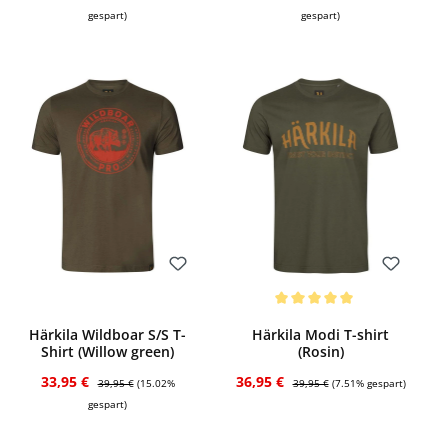
gespart)
gespart)
Bewerten
Bewerten
Durchschnittliche Bewertung von 5 von 
Härkila Wildboar S/S T-
Härkila Modi T-shirt
Shirt (Willow green)
(Rosin)
Verkaufspreis:
Regulärer Preis:
Verkaufspreis:
Regulärer Preis:
33,95 €
36,95 €
39,95 €
(15.02%
39,95 €
(7.51% gespart)
gespart)