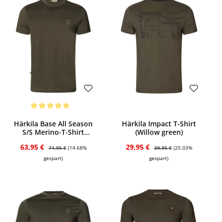
Bewerten
Bewerten
Durchschnittliche Bewertung von 5 von 5 Sternen
Härkila Base All Season
Härkila Impact T-Shirt
S/S Merino-T-Shirt
(Willow green)
(Willow green)
Verkaufspreis:
Regulärer Preis:
Verkaufspreis:
Regulärer Preis:
63,95 €
29,95 €
74,95 €
(14.68%
39,95 €
(25.03%
gespart)
gespart)