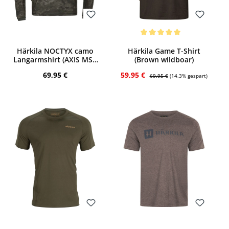
Bewerten
Bewerten
Durchschnittliche Bewertung von 5 von 
Härkila NOCTYX camo
Härkila Game T-Shirt
Langarmshirt (AXIS MSP
(Brown wildboar)
Black)
Regulärer Preis:
Verkaufspreis:
Regulärer Preis:
69,95 €
59,95 €
69,95 €
(14.3% gespart)
Bewerten
Bewerten