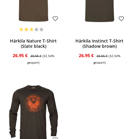
Bewerten
Bewerten
Durchschnittliche Bewertung von 3 von 5 Sternen
Härkila Nature T-Shirt
Härkila Instinct T-Shirt
(Slate black)
(Shadow brown)
Verkaufspreis:
Regulärer Preis:
Verkaufspreis:
Regulärer Preis:
26,95 €
26,95 €
39,95 €
(32.54%
39,95 €
(32.54%
gespart)
gespart)