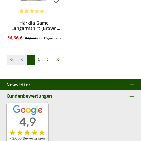
Bewerten
Durchschnittliche Bewertung von 5 von 5 Sternen
Härkila Game
Langarmshirt (Brown
wildboar)
Verkaufspreis:
Regulärer Preis:
56,66 €
84,95 €
(33.3% gespart)
Seite
Seite
1
2
Newsletter
Kundenbewertungen