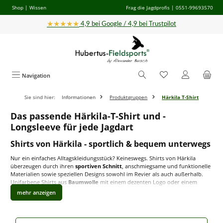
Shop
|
Wissen
Frag die Jagdprofis
| 0551-99693570
Zum Hauptinhalt springen
★★★★★
4,9 bei Google / 4,9 bei Trustpilot
Navigation
Sie sind hier:
Informationen
Produktgruppen
Härkila T-Shirt
Das passende Härkila-T-Shirt und -
Longsleeve für jede Jagdart
Shirts von Härkila - sportlich & bequem unterwegs
Nur ein einfaches Alltagskleidungsstück? Keineswegs. Shirts von Härkila
überzeugen durch ihren
sportiven Schnitt
, anschmiegsame und funktionelle
Materialien sowie speziellen Designs sowohl im Revier als auch außerhalb.
Unifarbene Shirts aus
Baumwolle
mit einem dezenten Logo oder einem
unauffälligen Design lassen sich gut in alltägliche Outfits integrieren. Für
aktive Jagdeinsätze oder andere Freizeitaktivitäten empfehlen sich Härkila
Kurz- oder Langarmshirts aus
funktionellen Materialien
wie Polyester, das
feuchtigkeitstransportierend und schnelltrockenend ist
. Shirts in
Neon-
Farben
sorgen für eine hohe visuelle Aufmerksamkeit und sind eine gute