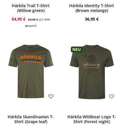
Härkila Trail T-Shirt
Härkila Identity T-Shirt
(Willow green)
(Brown melange)
Verkaufspreis:
Regulärer Preis:
Regulärer Preis:
54,95 €
36,95 €
69,95 €
(21.44%
gespart)
Neu
Bewerten
Bewerten
Härkila Skandinavian T-
Härkila Wildboar Logo T-
Shirt (Grape leaf)
Shirt (Forest night)