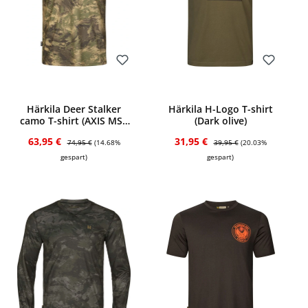
Bewerten
Bewerten
Härkila Deer Stalker
Härkila H-Logo T-shirt
camo T-shirt (AXIS MSP
(Dark olive)
Forest)
Verkaufspreis:
Regulärer Preis:
Verkaufspreis:
Regulärer Preis:
63,95 €
31,95 €
74,95 €
(14.68%
39,95 €
(20.03%
gespart)
gespart)