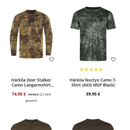
Bewerten
Bewerten
Durchschnittliche Bewertung von 5 von 
Härkila Deer Stalker
Härkila Noctyx Camo T-
Camo Langarmshirt
Shirt (AXIS MSP Black)
(AXIS MSP Forest green)
Verkaufspreis:
Regulärer Preis:
Regulärer Preis:
74,95 €
59,95 €
94,95 €
(21.06%
gespart)