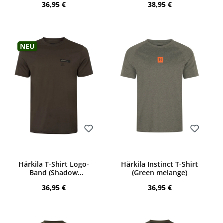
Regulärer Preis:
Regulärer Preis:
36,95 €
38,95 €
Neu
Bewerten
Bewerten
Härkila T-Shirt Logo-
Härkila Instinct T-Shirt
Band (Shadow
(Green melange)
brown/Tarmac)
Regulärer Preis:
Regulärer Preis:
36,95 €
36,95 €