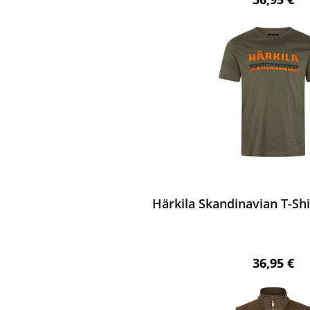
ewerten
Härkila Skandinavian T-Shi
Regulärer 
36,95 €