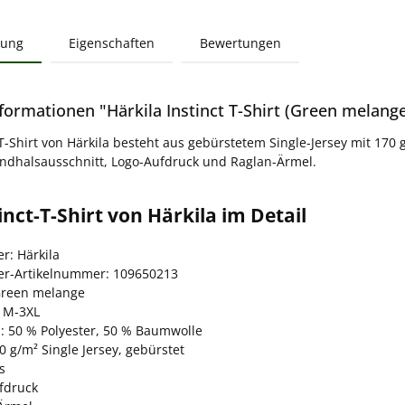
bung
Eigenschaften
Bewertungen
formationen "Härkila Instinct T-Shirt (Green melange
-T-Shirt von Härkila besteht aus gebürstetem Single-Jersey mit 170 
ndhalsausschnitt, Logo-Aufdruck und Raglan-Ärmel.
inct-T-Shirt von Härkila im Detail
er: Härkila
ler-Artikelnummer: 109650213
Green melange
 M-3XL
l: 50 % Polyester, 50 % Baumwolle
70 g/m² Single Jersey, gebürstet
s
fdruck