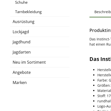
Schuhe
Tarnbekleidung
Beschrei
Ausrüstung
Produktin
Lockjagd
Das Instinct
Jagdhund
hat einen Ru
Jagdarten
Das Inst
Neu im Sortiment
Herstell
Angebote
Herstel
Farbe: 
Marken
Größen:
Materia
Stoff: 1
rundhal
Logo-Au