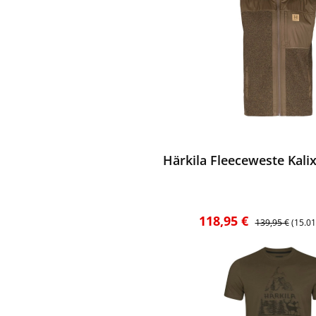
ewerten
Härkila Fleeceweste Kalix
Verkaufspreis:
Regulärer Preis
118,95 €
139,95 €
(15.0