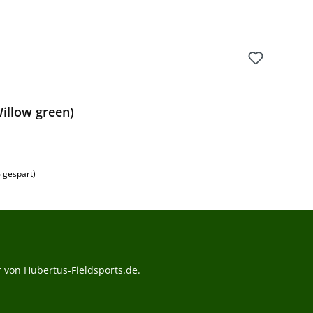
Willow green)
 gespart)
 von Hubertus-Fieldsports.de.