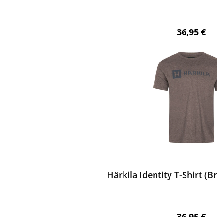
Regulärer 
36,95 €
ewerten
Härkila Identity T-Shirt (
Regulärer 
36,95 €