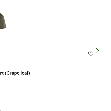
rt (Grape leaf)
Preis: