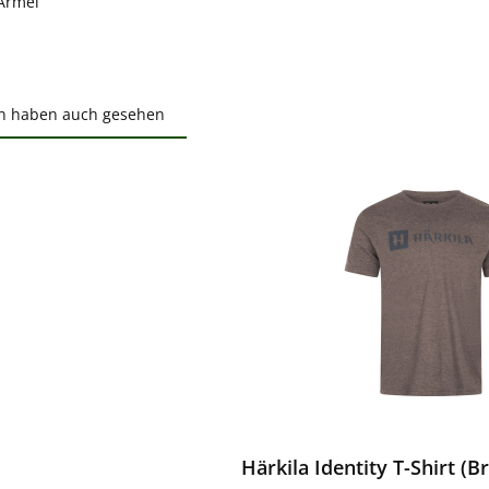
Ärmel
n haben auch gesehen
ktgalerie überspringen
ewerten
Härkila Identity T-Shirt (