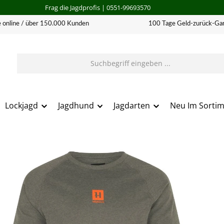
Frag die Jagdprofis
| 0551-99693570
 online / über 150.000 Kunden
100 Tage Geld-zurück-Gar
Lockjagd
Jagdhund
Jagdarten
Neu Im Sorti
erie überspringen