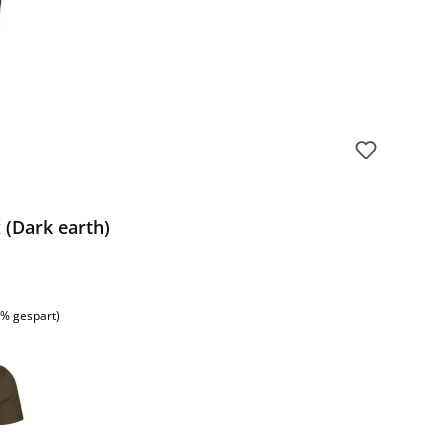
 (Dark earth)
:
1% gespart)