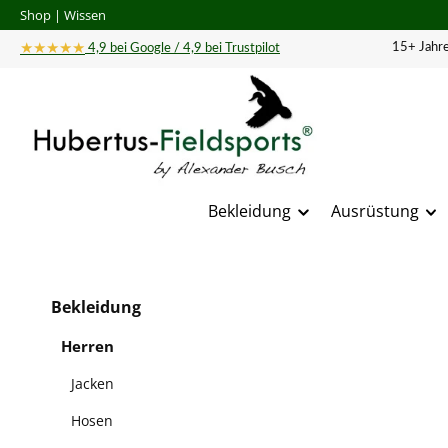
Shop
|
Wissen
 Hauptinhalt springen
Zur Suche springen
Zur Hauptnavigation springen
★★★★★
15+ Jahre
4,9 bei Google / 4,9 bei Trustpilot
Bekleidung
Ausrüstung
Bildergal
Bekleidung
Herren
Jacken
Hosen