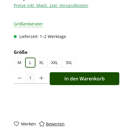
Preise inkl. MwSt. zzgl. Versandkosten
Größenberater
Lieferzeit: 1–2 Werktage
auswählen
Größe
M
L
XL
XXL
3XL
Produkt Anzahl: Gib den gewünschten Wert ein oder benutz
In den Warenkorb
Merken
Bewerten