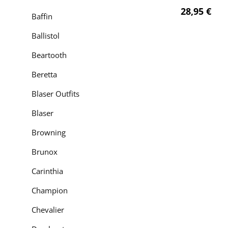
Regulärer P
28,95 €
Baffin
Ballistol
Beartooth
Beretta
Blaser Outfits
Blaser
Browning
Brunox
Carinthia
Champion
Chevalier