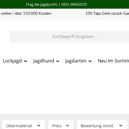
Frag die Jagdprofis
| 0551-99693570
 online / über 150.000 Kunden
100 Tage Geld-zurück-Gar
Lockjagd
Jagdhund
Jagdarten
Neu Im Sorti
Obermaterial
Preis
Bewertung mind.