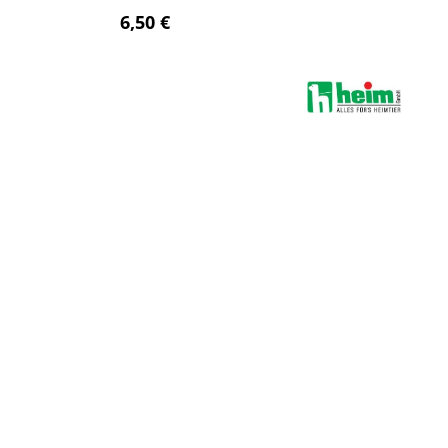
reis:
Regulärer Preis:
6,50 €