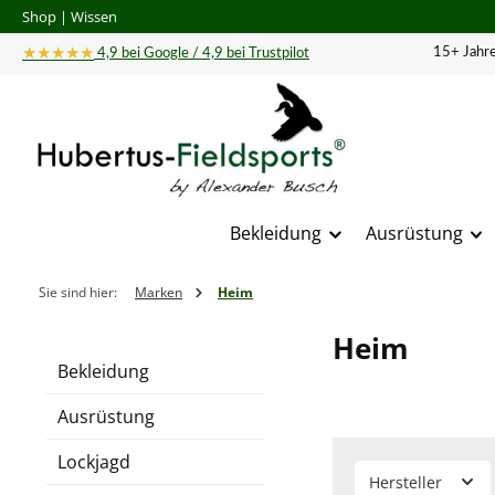
Shop
|
Wissen
 Hauptinhalt springen
Zur Suche springen
Zur Hauptnavigation springen
★★★★★
15+ Jahre
4,9 bei Google / 4,9 bei Trustpilot
Bekleidung
Ausrüstung
Sie sind hier:
Marken
Heim
Heim
Bekleidung
Ausrüstung
Lockjagd
Hersteller