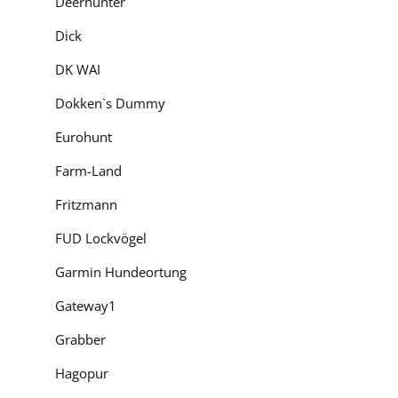
Deerhunter
Dick
DK WAI
Dokken`s Dummy
Eurohunt
Farm-Land
Fritzmann
FUD Lockvögel
Garmin Hundeortung
Gateway1
Grabber
Hagopur