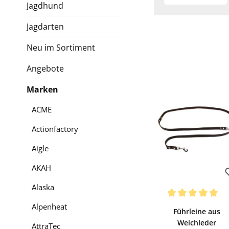
Jagdhund
Jagdarten
Neu im Sortiment
Angebote
Marken
ACME
Actionfactory
Aigle
AKAH
Alaska
Bewerten
Durchschnittliche Be
Alpenheat
Führleine aus
Weichleder
AttraTec