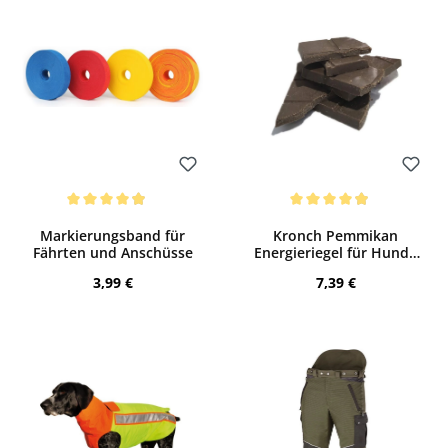
Bewerten
Bewerten
Durchschnittliche Bewertung von 4.88 von 5 Sternen
Durchschnittliche Bewertung von 4.88 
Markierungsband für
Kronch Pemmikan
Fährten und Anschüsse
Energieriegel für Hunde
(400 g)
Regulärer Preis:
Regulärer Preis:
3,99 €
7,39 €