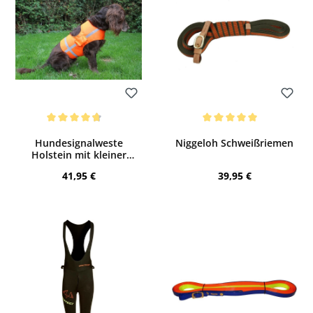
Bewerten
Bewerten
Durchschnittliche Bewertung von 4.69 von 5 Sternen
Durchschnittliche Bewertung von 5 von
Hundesignalweste
Niggeloh Schweißriemen
Holstein mit kleiner
Außentasche
Regulärer Preis:
Regulärer Preis:
41,95 €
39,95 €