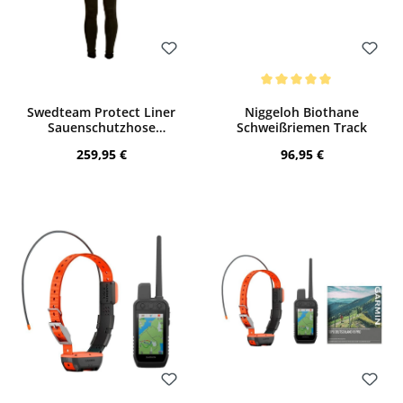
Bewerten
Bewerten
Durchschnittliche Bewertung von 5 von
Swedteam Protect Liner
Niggeloh Biothane
Sauenschutzhose
Schweißriemen Track
(Unterziehhose)
Regulärer Preis:
Regulärer Preis:
259,95 €
96,95 €