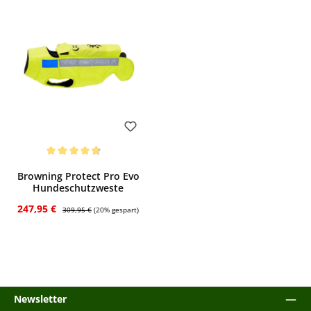
Bewerten
Durchschnittliche Bewertung von 4.75 von 5 Sternen
Browning Protect Pro Evo
Hundeschutzweste
Verkaufspreis:
Regulärer Preis:
247,95 €
309,95 €
(20% gespart)
Newsletter