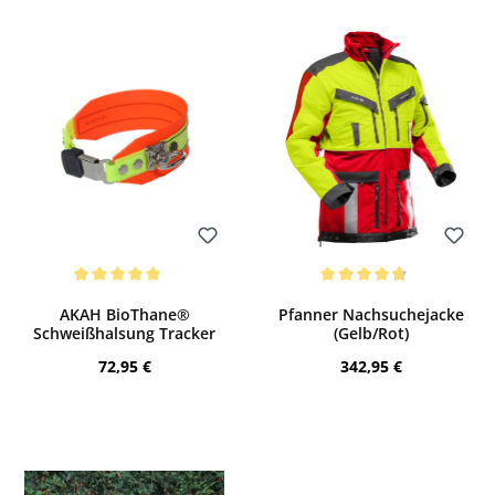
Bewerten
Bewerten
Durchschnittliche Bewertung von 5 von 5 Sternen
Durchschnittliche Bewertung von 4.7 v
AKAH BioThane®
Pfanner Nachsuchejacke
Schweißhalsung Tracker
(Gelb/Rot)
Regulärer Preis:
Regulärer Preis:
72,95 €
342,95 €