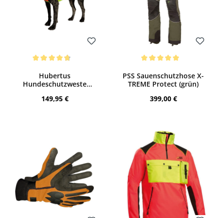
Bewerten
Bewerten
Durchschnittliche Bewertung von 4.82 von 5 Sternen
Durchschnittliche Bewertung von 5 von
Hubertus
PSS Sauenschutzhose X-
Hundeschutzweste
TREME Protect (grün)
(gelb/orange)
Regulärer Preis:
Regulärer Preis:
149,95 €
399,00 €