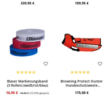
Regulärer Preis:
Regulärer Preis:
339,95 €
109,95 €
Bewerten
Bewerten
Durchschnittliche Bewertung von 5 von 5 Sternen
Durchschnittliche Bewertung von 4.8 v
Blaser Markierungsband
Browning Protect Hunter
(3 Rollen) (weiß/rot/blau)
Hundeschutzweste
(orange)
Verkaufspreis:
Regulärer Preis:
Regulärer Preis:
16,95 €
175,00 €
18,95 €
(10.55% gespart)