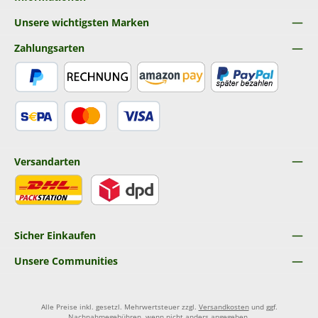
Unsere wichtigsten Marken
Zahlungsarten
PayPal
Rechnung
Amazon Pay
Später Bezahlen
SEPA Lastschrift
Kredit- oder Debitkarte
Versandarten
DHL
DPD
Sicher Einkaufen
Unsere Communities
Alle Preise inkl. gesetzl. Mehrwertsteuer zzgl.
Versandkosten
und ggf.
Nachnahmegebühren, wenn nicht anders angegeben.