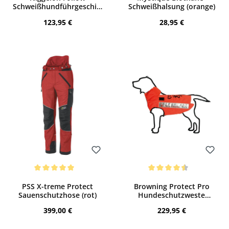
Schweißhundführgeschirr
Schweißhalsung (orange)
(orange)
Regulärer Preis:
Regulärer Preis:
123,95 €
28,95 €
Bewerten
Bewerten
Durchschnittliche Bewertung von 5 von 5 Sternen
Durchschnittliche Bewertung von 4.5 v
PSS X-treme Protect
Browning Protect Pro
Sauenschutzhose (rot)
Hundeschutzweste
(orange)
Regulärer Preis:
Regulärer Preis:
399,00 €
229,95 €