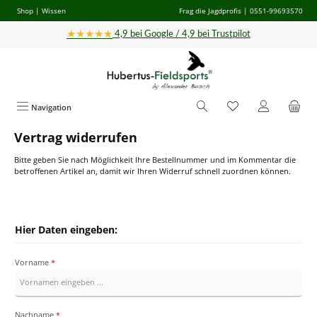
Shop
|
Wissen
Frag die Jagdprofis
| 0551-99693570
Zum Hauptinhalt springen
★★★★★
4,9 bei Google / 4,9 bei Trustpilot
Navigation
Vertrag widerrufen
Bitte geben Sie nach Möglichkeit Ihre Bestellnummer und im Kommentar die
betroffenen Artikel an, damit wir Ihren Widerruf schnell zuordnen können.
Hier Daten eingeben:
Vorname
*
Nachname
*