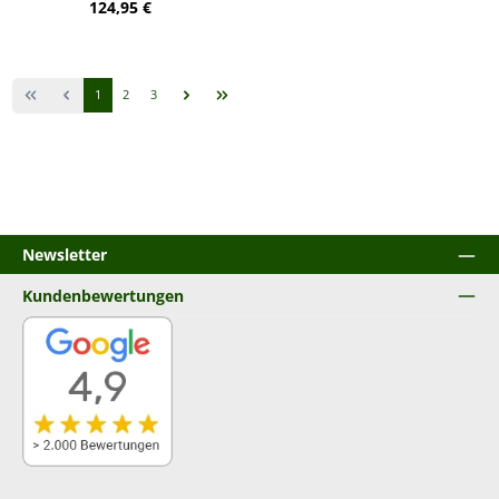
Regulärer Preis:
124,95 €
Seite
Seite
Seite
1
2
3
Newsletter
Kundenbewertungen