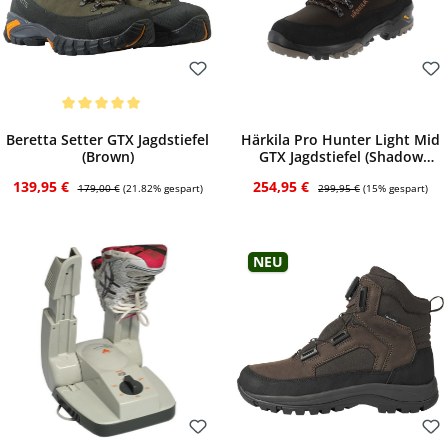
Bewerten
Bewerten
Durchschnittliche Bewertung von 5 von 5 Sternen
Beretta Setter GTX Jagdstiefel
Härkila Pro Hunter Light Mid
(Brown)
GTX Jagdstiefel (Shadow
brown)
Verkaufspreis:
Regulärer Preis:
Verkaufspreis:
Regulärer Preis:
139,95 €
254,95 €
179,00 €
(21.82% gespart)
299,95 €
(15% gespart)
Neu