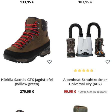
Regulärer Preis:
Regulärer Preis:
133,95 €
107,95 €
Bewerten
Bewerten
Durchschnittliche Bewertung von 4.67 vo
Härkila Saxnäs GTX Jagdstiefel
Alpenheat Schuhtrockner
(Willow green)
Universal Dry (AD2)
Regulärer Preis:
Verkaufspreis:
Regulärer Preis:
279,95 €
99,95 €
109,95 €
(9.1% gespart)