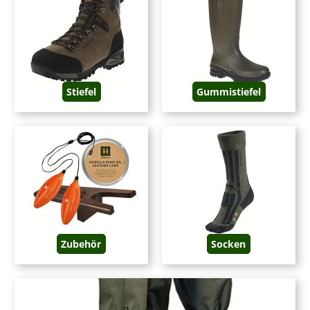
Druckstellen machen die Bewegungsjagd, den Weg durchs Revier und andere
Aktivitäten auf der Jagd sehr unangenehm. Bei Hubertus-Fieldsports finden Sie
eine vielseitige Auswahl funktionaler, bequemer Jagdschuhe und Jagdstiefel.
Gerne helfen Ihnen unsere Experten bei der Entscheidung.
Anforderungen an einen guten Jagdschuh
Gute Jagdschuhe präsentieren sich durch hohen Tragekomfort und geben
Stiefel
Gummistiefel
Sicherheit im Gelände. Denn selbst die hochwertigsten und mit größter Sorgfalt
verarbeiteten Materialien sind wertlos, wenn der Schuh scheuert, zu schwer ist
oder einengt. Daher sollten Schuhe für die Jagd der Premiumklasse
folgende
Voraussetzungen erfüllen
:
Funktionalität
Bequemlichkeit und Tragekomfort
Wetterfestigkeit
Robustheit
Mit Ihren Jagdschuhen oder Leder Jagdstiefeln müssen Sie nicht nur beim Weg
durchs Revier oder Klettern über Wurzeln und Steine bei der Gebirgsjagd sicher
auftreten können. Sie müssen auch
bequemes Schuhwerk
am Fuß tragen, das
Zubehör
Socken
keine Druckstellen verursacht und Ihre Füße warm und trocken hält. Wer schon
einmal mehrere Stunden lang mit kalten, nassen Füßen durch den Wald gepirscht
oder auf dem Ansitz gesessen hat, weiß um die Bedeutung dieser Eigenschaften.
Funktionalität bei Jagdschuhen