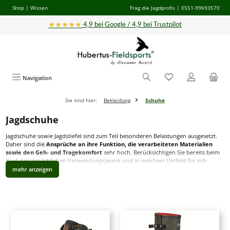
Shop
|
Wissen
Frag die Jagdprofis
| 0551-99693570
Zum Hauptinhalt springen
★★★★★
4,9 bei Google / 4,9 bei Trustpilot
Navigation
Sie sind hier:
Bekleidung
Schuhe
Jagdschuhe
Jagdschuhe sowie Jagdstiefel sind zum Teil besonderen Belastungen ausgesetzt.
Daher sind die
Ansprüche an ihre Funktion, die verarbeiteten Materialien
sowie den Geh- und Tragekomfort
sehr hoch. Berücksichtigen Sie bereits beim
Kauf den tatsächlichen Verwendungszweck und in welchem Umfeld Sie sich
bevorzugt bewegen. Denn der stundenlange Ansitz in der Kälte stellt andere
Anforderungen an Schuhe für die Jagd als lange Fußmärsche durch den Wald zur
Hege des Wildes oder während der Jagd.
Wetterfeste, bequeme Jagdschuhe & Jagdstiefel
Kalte Füße auf dem Ansitz im Winter, Feuchtigkeit im Schuh oder schmerzende