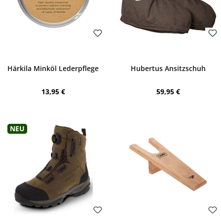
Bewerten
Bewerten
Härkila Minköl Lederpflege
Hubertus Ansitzschuh
Regulärer Preis:
Regulärer Preis:
13,95 €
59,95 €
Neu