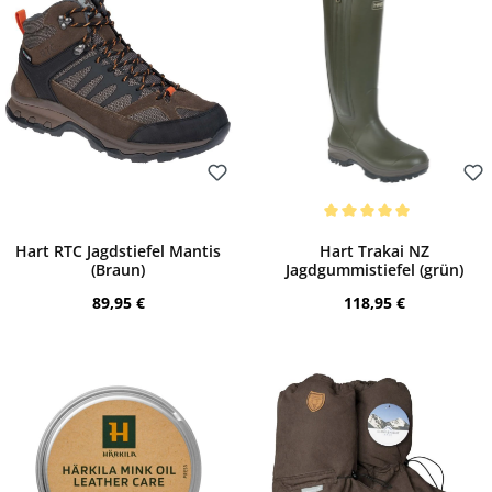
Bewerten
Bewerten
Durchschnittliche Bewertung von 5 von 
Hart RTC Jagdstiefel Mantis
Hart Trakai NZ
(Braun)
Jagdgummistiefel (grün)
Regulärer Preis:
Regulärer Preis:
89,95 €
118,95 €