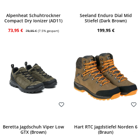
Bewerten
Bewerten
Alpenheat Schuhtrockner
Seeland Enduro Dial Mid
Compact Dry Ionizer (AD11)
Stiefel (Dark Brown)
Verkaufspreis:
Regulärer Preis:
Regulärer Preis:
73,95 €
199,95 €
79,95 €
(7.5% gespart)
Bewerten
Bewerten
Beretta Jagdschuh Viper Low
Hart RTC Jagdstiefel Norden 6
GTX (Brown)
(Braun)