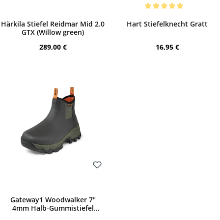
Bewerten
Bewerten
Durchschnittliche Bewertung von 5 von 
Härkila Stiefel Reidmar Mid 2.0
Hart Stiefelknecht Gratt
GTX (Willow green)
Regulärer Preis:
Regulärer Preis:
289,00 €
16,95 €
Bewerten
Gateway1 Woodwalker 7"
4mm Halb-Gummistiefel
(Forest)