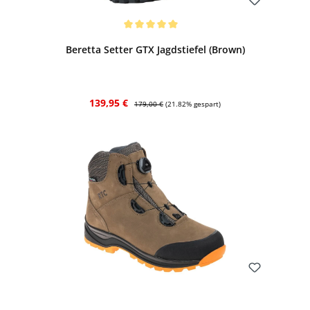
Bewerten
Durchschnittliche Bewertung von 5 von 5 Sternen
Beretta Setter GTX Jagdstiefel (Brown)
Verkaufspreis:
Regulärer Preis:
139,95 €
179,00 €
(21.82% gespart)
Bewerten