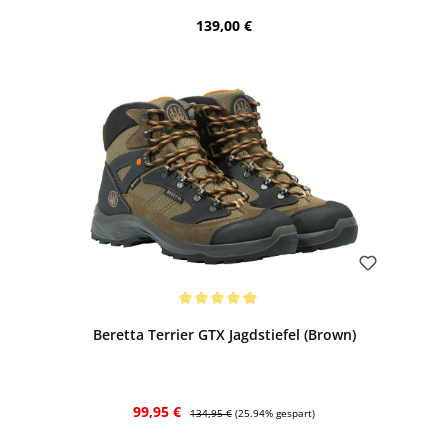
Regulärer Preis:
139,00 €
Bewerten
Durchschnittliche Bewertung von 5 von 5 Sternen
Beretta Terrier GTX Jagdstiefel (Brown)
Verkaufspreis:
Regulärer Preis:
99,95 €
134,95 €
(25.94% gespart)