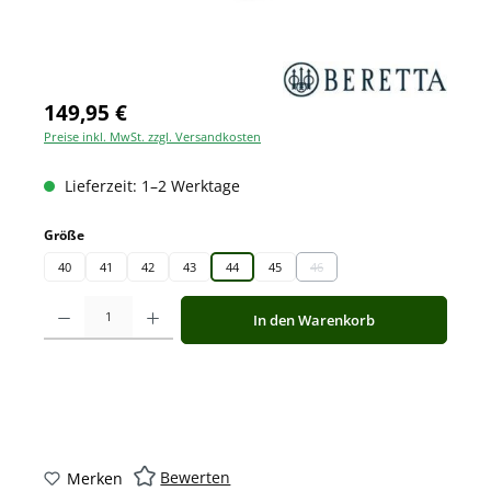
149,95 €
Preise inkl. MwSt. zzgl. Versandkosten
Lieferzeit: 1–2 Werktage
auswählen
Größe
40
41
42
43
44
45
46
(Diese Option ist zurzeit nicht ve
Produkt Anzahl: Gib den gewünschten Wert ein oder benutze die Schaltfläche
In den Warenkorb
Bewerten
Merken