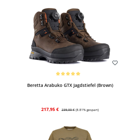
Bewerten
Durchschnittliche Bewertung von 5 von 5 Sternen
Beretta Arabuko GTX Jagdstiefel (Brown)
Verkaufspreis:
Regulärer Preis:
217,95 €
239,00 €
(8.81% gespart)