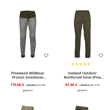
Bewerten
Bewerten
Durchschnittliche Bewertung von 5 von
Pinewood Wildboar
Seeland Outdoor
Protect Innenhose
Reinforced Hose (Pine
(D.Anthracite Melange)
green)
Verkaufspreis:
Regulärer Preis:
Verkaufspreis:
Regulärer Preis:
170,06 €
67,46 €
349,95 €
(51.4%
149,95 €
(55.01%
gespart)
gespart)