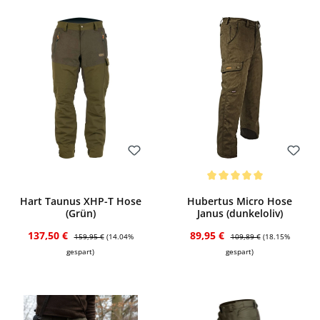
Bewerten
Bewerten
Durchschnittliche Bewertung von 5 von
Hart Taunus XHP-T Hose
Hubertus Micro Hose
(Grün)
Janus (dunkeloliv)
Verkaufspreis:
Regulärer Preis:
Verkaufspreis:
Regulärer Preis:
137,50 €
89,95 €
159,95 €
(14.04%
109,89 €
(18.15%
gespart)
gespart)