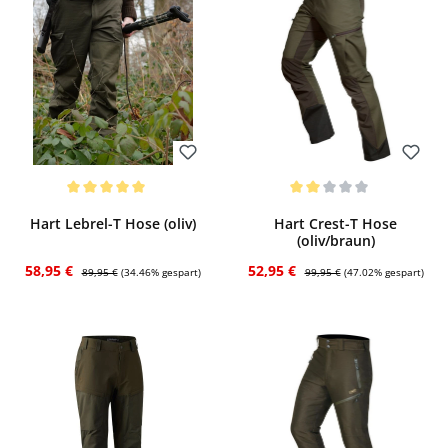
Bewerten
Bewerten
Durchschnittliche Bewertung von 5 von 5 Sternen
Durchschnittliche Bewertung von 2 von
Hart Lebrel-T Hose (oliv)
Hart Crest-T Hose
(oliv/braun)
Verkaufspreis:
Regulärer Preis:
Verkaufspreis:
Regulärer Preis:
58,95 €
52,95 €
89,95 €
(34.46% gespart)
99,95 €
(47.02% gespart)