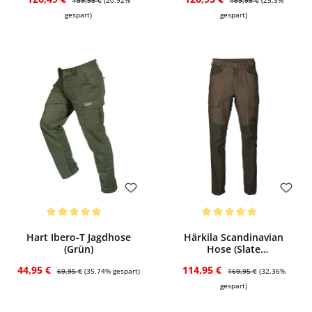
159,95 €
(20.92%
169,95 €
(25.3%
gespart)
gespart)
Bewerten
Bewerten
Durchschnittliche Bewertung von 5 von 5 Sternen
Durchschnittliche Bewertung von 5 von
Hart Ibero-T Jagdhose
Härkila Scandinavian
(Grün)
Hose (Slate
brown/Shadow brown)
Verkaufspreis:
Regulärer Preis:
Verkaufspreis:
Regulärer Preis:
44,95 €
114,95 €
69,95 €
(35.74% gespart)
169,95 €
(32.36%
gespart)