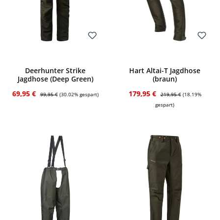
Bewerten
Bewerten
Deerhunter Strike
Hart Altai-T Jagdhose
Jagdhose (Deep Green)
(braun)
Verkaufspreis:
Regulärer Preis:
Verkaufspreis:
Regulärer Preis:
69,95 €
179,95 €
99,95 €
(30.02% gespart)
219,95 €
(18.19%
gespart)