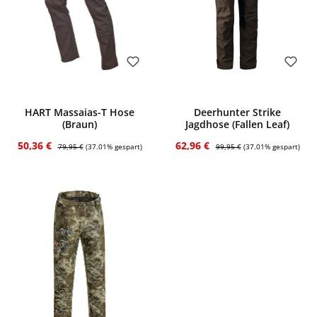
Bewerten
Bewerten
HART Massaias-T Hose
Deerhunter Strike
(Braun)
Jagdhose (Fallen Leaf)
Verkaufspreis:
Regulärer Preis:
Verkaufspreis:
Regulärer Preis:
50,36 €
62,96 €
79,95 €
(37.01% gespart)
99,95 €
(37.01% gespart)