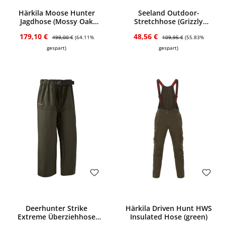
Bewerten
Bewerten
Härkila Moose Hunter
Seeland Outdoor-
Jagdhose (Mossy Oak
Stretchhose (Grizzly
Orange Blaze Camo) Gr. 46
brown/Duffel green)
Verkaufspreis:
Regulärer Preis:
Verkaufspreis:
Regulärer Preis:
179,10 €
48,56 €
499,00 €
(64.11%
109,95 €
(55.83%
gespart)
gespart)
Bewerten
Bewerten
Deerhunter Strike
Härkila Driven Hunt HWS
Extreme Überziehhose
Insulated Hose (green)