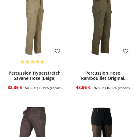
Bewerten
Bewerten
Durchschnittliche Bewertung von 5 von 5 Sternen
Percussion Hyperstretch
Percussion Hose
Savane Hose (Beige)
Rambouillet Original
(khaki)
Verkaufspreis:
Regulärer Preis:
Verkaufspreis:
Regulärer Preis:
32,36 €
48,56 €
50,95 €
(36.49% gespart)
76,95 €
(36.89% gespart)