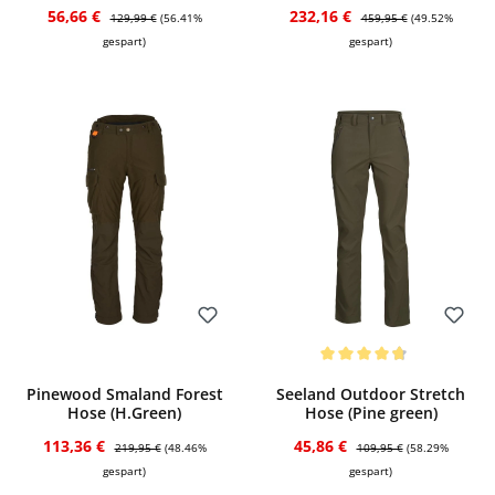
(Palm Green)
Verkaufspreis:
Regulärer Preis:
Verkaufspreis:
Regulärer Preis:
56,66 €
232,16 €
129,99 €
(56.41%
459,95 €
(49.52%
gespart)
gespart)
Bewerten
Bewerten
Durchschnittliche Bewertung von 4.67 
Pinewood Smaland Forest
Seeland Outdoor Stretch
Hose (H.Green)
Hose (Pine green)
Verkaufspreis:
Regulärer Preis:
Verkaufspreis:
Regulärer Preis:
113,36 €
45,86 €
219,95 €
(48.46%
109,95 €
(58.29%
gespart)
gespart)