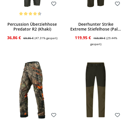
Bewerten
Bewerten
Durchschnittliche Bewertung von 4.5 von 5 Sternen
Percussion Überziehhose
Deerhunter Strike
Predator R2 (Khaki)
Extreme Stiefelhose (Palm
Green)
Verkaufspreis:
Regulärer Preis:
Verkaufspreis:
Regulärer Preis:
36,86 €
119,95 €
69,95 €
(47.31% gespart)
169,99 €
(29.44%
gespart)