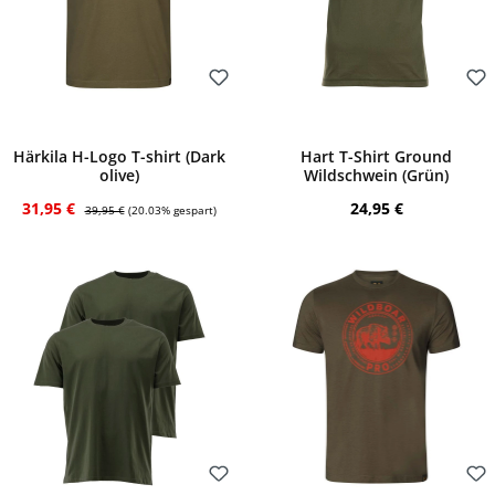
Bewerten
Bewerten
Härkila H-Logo T-shirt (Dark
Hart T-Shirt Ground
olive)
Wildschwein (Grün)
Verkaufspreis:
Regulärer Preis:
Regulärer Preis:
31,95 €
24,95 €
39,95 €
(20.03% gespart)