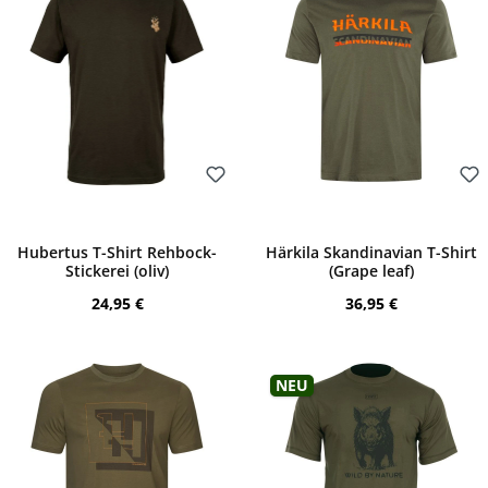
Bewerten
Bewerten
Hubertus T-Shirt Rehbock-
Härkila Skandinavian T-Shirt
Stickerei (oliv)
(Grape leaf)
Regulärer Preis:
Regulärer Preis:
24,95 €
36,95 €
Neu