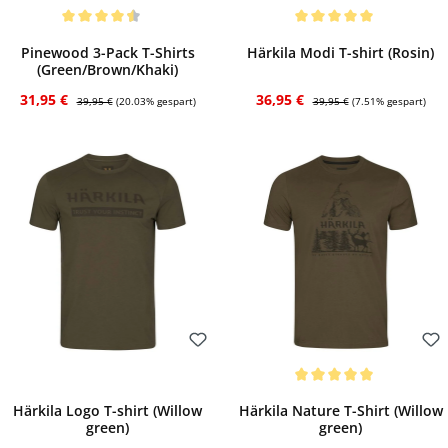
Bewerten
Bewerten
Durchschnittliche Bewertung von 4.5 von 5 Sternen
Durchschnittliche Bewertung von 5 von 
Pinewood 3-Pack T-Shirts
Härkila Modi T-shirt (Rosin)
(Green/Brown/Khaki)
Verkaufspreis:
Regulärer Preis:
Verkaufspreis:
Regulärer Preis:
31,95 €
36,95 €
39,95 €
(20.03% gespart)
39,95 €
(7.51% gespart)
Bewerten
Bewerten
Durchschnittliche Bewertung von 5 von 
Härkila Logo T-shirt (Willow
Härkila Nature T-Shirt (Willow
green)
green)