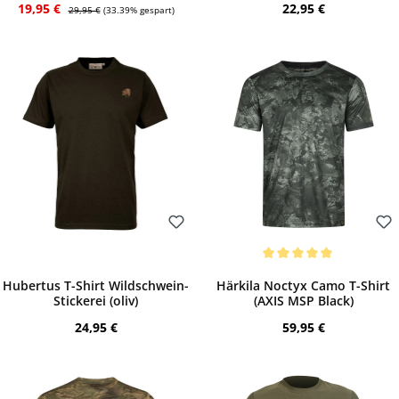
Verkaufspreis:
Regulärer Preis:
Regulärer Preis:
19,95 €
22,95 €
29,95 €
(33.39% gespart)
Bewerten
Bewerten
Durchschnittliche Bewertung von 5 von 
Hubertus T-Shirt Wildschwein-
Härkila Noctyx Camo T-Shirt
Stickerei (oliv)
(AXIS MSP Black)
Regulärer Preis:
Regulärer Preis:
24,95 €
59,95 €