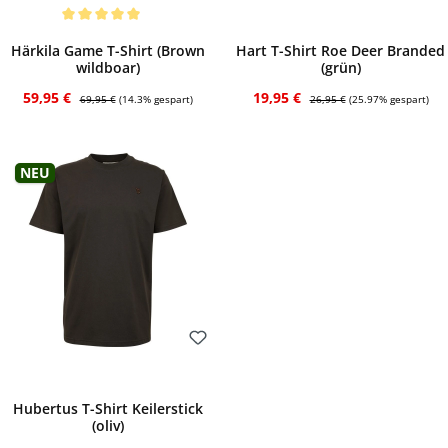
Bewerten
Bewerten
Durchschnittliche Bewertung von 5 von 5 Sternen
Härkila Game T-Shirt (Brown
Hart T-Shirt Roe Deer Branded
wildboar)
(grün)
Verkaufspreis:
Regulärer Preis:
Verkaufspreis:
Regulärer Preis:
59,95 €
19,95 €
69,95 €
(14.3% gespart)
26,95 €
(25.97% gespart)
Neu
Bewerten
Hubertus T-Shirt Keilerstick
(oliv)