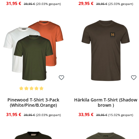
Verkaufspreis:
Regulärer Preis:
Verkaufspreis:
Regulärer Preis:
31,95 €
29,95 €
39,95 €
(20.03% gespart)
39,95 €
(25.03% gespart)
Bewerten
Bewerten
Durchschnittliche Bewertung von 5 von 5 Sternen
Pinewood T-Shirt 3-Pack
Härkila Gorm T-Shirt (Shadow
(White/Pine/B.Orange)
brown )
Verkaufspreis:
Regulärer Preis:
Verkaufspreis:
Regulärer Preis:
31,95 €
33,95 €
39,95 €
(20.03% gespart)
39,95 €
(15.02% gespart)