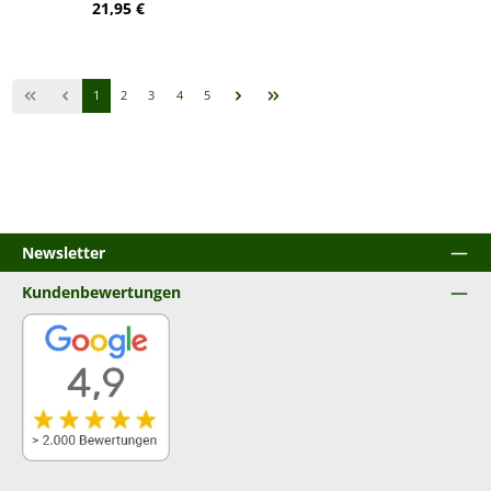
Regulärer Preis:
21,95 €
Seite
Seite
Seite
Seite
Seite
1
2
3
4
5
Newsletter
Kundenbewertungen