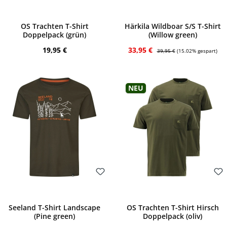
Bewerten
Bewerten
OS Trachten T-Shirt
Härkila Wildboar S/S T-Shirt
Doppelpack (grün)
(Willow green)
Regulärer Preis:
Verkaufspreis:
Regulärer Preis:
19,95 €
33,95 €
39,95 €
(15.02% gespart)
Neu
Bewerten
Bewerten
Seeland T-Shirt Landscape
OS Trachten T-Shirt Hirsch
(Pine green)
Doppelpack (oliv)