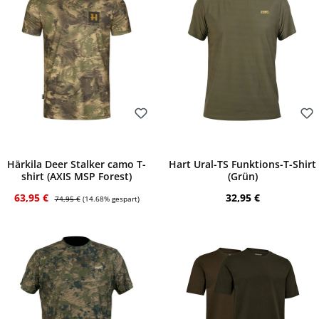
Bewerten
Bewerten
Härkila Deer Stalker camo T-
Hart Ural-TS Funktions-T-Shirt
shirt (AXIS MSP Forest)
(Grün)
Verkaufspreis:
Regulärer Preis:
Regulärer Preis:
63,95 €
32,95 €
74,95 €
(14.68% gespart)