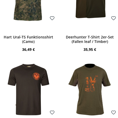
Bewerten
Bewerten
Hart Ural-TS Funktionsshirt
Deerhunter T-Shirt 2er-Set
(Camo)
(Fallen leaf / Timber)
Regulärer Preis:
Regulärer Preis:
36,49 €
35,95 €