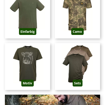
die meisten Modelle sind aus
Baumwolle
oder
Kunstfaser
gefertigt
Baumwolle ist
saugfähig, hautfreundlich und pflegeleicht,
sie bietet einen
hohen Tragekomfort
Kunstfaser
trocknet schnell
, leitet Schweiß vom Körper weg und ist
atmungsaktiv
es gibt Kurzarmshirts (
Sommer, Frühjahr
) und Langarmshirts (
Herbst,
Winter
)
Einfarbig
Camo
Was zeichnet ein T-Shirt für den Jäger aus?
Baumwolle, Kunstfaser, Wolle, Mischgewebe
Ein
T-Shirt für die Jagd
sollte in erster Linie
funktional
sein. Hierfür
entscheidend ist das Material, aus dem das Shirt gefertigt ist. Es gibt T-Shirts aus
Baumwolle
oder
Kunstfaser
.
T-Shirts aus Baumwolle
saugfähig
hoher Tragekomfort
hautfreundlich
Motiv
Sets
pflegeleicht
dehnbar
atmungsaktiv
benötigen lang, um wieder zu trocknen
reines Naturmaterial