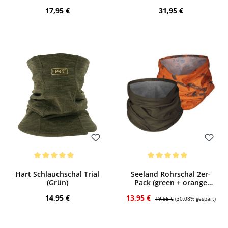
Regulärer Preis:
Regulärer Preis:
17,95 €
31,95 €
Bewerten
Bewerten
Durchschnittliche Bewertung von 5 von 5 Sternen
Durchschnittliche Bewertung von 5 von
Hart Schlauchschal Trial
Seeland Rohrschal 2er-
(Grün)
Pack (green + orange
blaze)
Regulärer Preis:
Verkaufspreis:
Regulärer Preis:
14,95 €
13,95 €
19,95 €
(30.08% gespart)