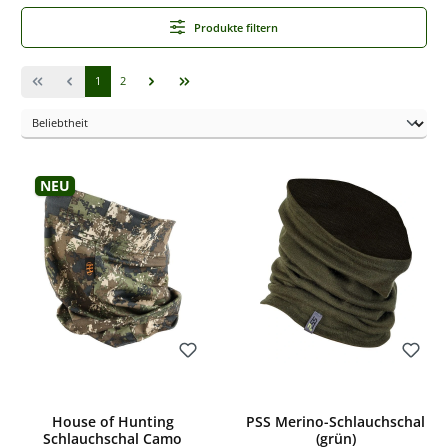
Produkte filtern
Seite
Seite
1
2
Neu
Bewerten
Bewerten
House of Hunting
PSS Merino-Schlauchschal
Schlauchschal Camo
(grün)