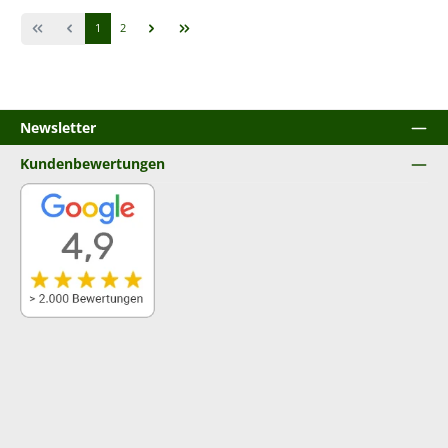
Seite
Seite
1
2
Newsletter
Kundenbewertungen