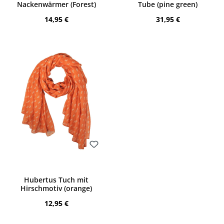
Nackenwärmer (Forest)
Tube (pine green)
Regulärer Preis:
Regulärer Preis:
14,95 €
31,95 €
Bewerten
Hubertus Tuch mit
Hirschmotiv (orange)
Regulärer Preis:
12,95 €