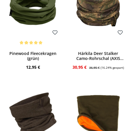
Bewerten
Bewerten
Durchschnittliche Bewertung von 5 von 5 Sternen
Pinewood Fleecekragen
Härkila Deer Stalker
(grün)
Camo-Rohrschal (AXIS
MSP Forest green)
Regulärer Preis:
Verkaufspreis:
Regulärer Preis:
12,95 €
30,95 €
36,95 €
(16.24% gespart)