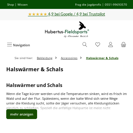
Shop
|
Wissen
Frag die Jagdprofis
| 0551-99693570
Zum Hauptinhalt springen
★★★★★
4,9 bei Google / 4,9 bei Trustpilot
Navigation
Sie sind hier:
Bekleidung
Accessoires
Halswärmer & Schals
Halswärmer & Schals
Halswärmer und Schals
Wenn die Tage kürzer werden und die Temperaturen sinken, wird es frisch im
Wald und auf der Flur. Spätestens, wenn der kalte Wind sich seine Wege
unter die Kleidung sucht, sollte der Jäger versuchen, alle Kleidungslücken
gänzlich zu schließen. Speziell die anfällige Halspartie ist meist nicht
zureichend geschützt. Egal, ob dank verschiedener Tarnmuster der
Tarnkleidung perfekt angepasst oder für Gesellschaftsjagden in gut
sichtbaren Signalfarben, Schals und Tücher halten die wohlige Wärme am
Körper und verhindern das Risiko einer Erkältung.