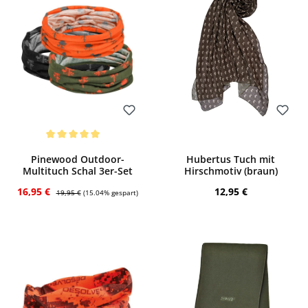
Bewerten
Bewerten
Durchschnittliche Bewertung von 5 von 5 Sternen
Pinewood Outdoor-
Hubertus Tuch mit
Multituch Schal 3er-Set
Hirschmotiv (braun)
Verkaufspreis:
Regulärer Preis:
Regulärer Preis:
16,95 €
12,95 €
19,95 €
(15.04% gespart)