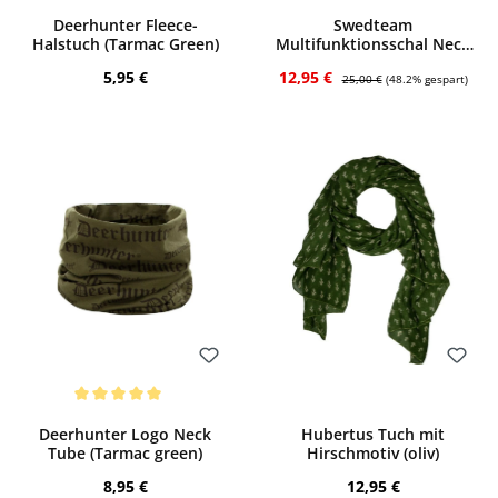
Durchschnittliche Bewertung von 5 von 5 Sternen
Durchschnittliche Bewertung von 4.71 
Deerhunter Fleece-
Swedteam
Halstuch (Tarmac Green)
Multifunktionsschal Neck
Gaiter 3er-Set (orange,
Regulärer Preis:
Verkaufspreis:
Regulärer Preis:
5,95 €
12,95 €
grün, weiß)
25,00 €
(48.2% gespart)
Bewerten
Bewerten
Durchschnittliche Bewertung von 5 von 5 Sternen
Deerhunter Logo Neck
Hubertus Tuch mit
Tube (Tarmac green)
Hirschmotiv (oliv)
Regulärer Preis:
Regulärer Preis:
8,95 €
12,95 €