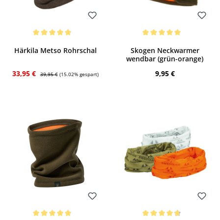
Bewerten
Bewerten
Durchschnittliche Bewertung von 5 von 5 Sternen
Durchschnittliche Bewertung von 5 von
Härkila Metso Rohrschal
Skogen Neckwarmer
wendbar (grün-orange)
Verkaufspreis:
Regulärer Preis:
Regulärer Preis:
33,95 €
9,95 €
39,95 €
(15.02% gespart)
Bewerten
Bewerten