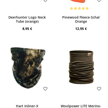
Bewerten
Bewerten
Durchschnittliche Bewertung von 5 von
Deerhunter Logo Neck
Pinewood Fleece-Schal
Tube (orange)
Orange
Regulärer Preis:
Regulärer Preis:
8,95 €
12,95 €
Bewerten
Bewerten
Hart Inliner-X
Woolpower LITE Merino-