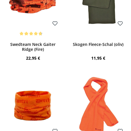
Bewerten
Bewerten
Durchschnittliche Bewertung von 4.75 von 5 Sternen
Swedteam Neck Gaiter
Skogen Fleece-Schal (oliv)
Ridge (Fire)
Regulärer Preis:
Regulärer Preis:
22,95 €
11,95 €