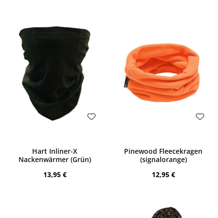
Bewerten
Bewerten
Hart Inliner-X
Pinewood Fleecekragen
Nackenwärmer (Grün)
(signalorange)
Regulärer Preis:
Regulärer Preis:
13,95 €
12,95 €