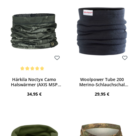
Bewerten
Bewerten
Durchschnittliche Bewertung von 5 von 5 Sternen
Härkila Noctyx Camo
Woolpower Tube 200
Halswärmer (AXIS MSP
Merino-Schlauchschal
Black)
(Black)
Regulärer Preis:
Regulärer Preis:
34,95 €
29,95 €