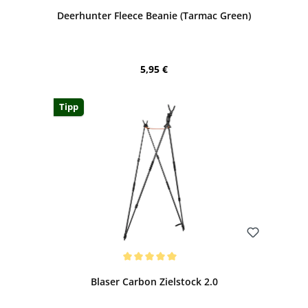
Deerhunter Fleece Beanie (Tarmac Green)
Regulärer Preis:
5,95 €
Tipp
Bewerten
Durchschnittliche Bewertung von 5 von 5 Sternen
Blaser Carbon Zielstock 2.0