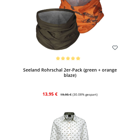
Bewerten
Durchschnittliche Bewertung von 5 von 5 Sternen
Seeland Rohrschal 2er-Pack (green + orange
blaze)
Verkaufspreis:
Regulärer Preis:
13,95 €
19,95 €
(30.08% gespart)