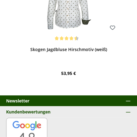
Bewerten
Durchschnittliche Bewertung von 4.5 von 5 Sternen
Skogen Jagdbluse Hirschmotiv (weiß)
Regulärer Preis:
53,95 €
Newsletter
Kundenbewertungen