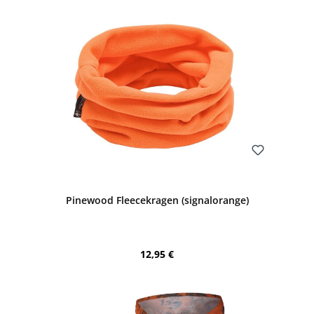
Bewerten
Pinewood Fleecekragen (signalorange)
Regulärer Preis:
12,95 €