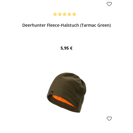
Bewerten
Durchschnittliche Bewertung von 5 von 5 Sternen
Deerhunter Fleece-Halstuch (Tarmac Green)
Regulärer Preis:
5,95 €
Bewerten