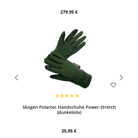
Regulärer Preis:
279,95 €
Bewerten
Durchschnittliche Bewertung von 5 von 5 Sternen
Skogen Polartec Handschuhe Power-Stretch
(dunkeloliv)
Regulärer Preis:
25,95 €