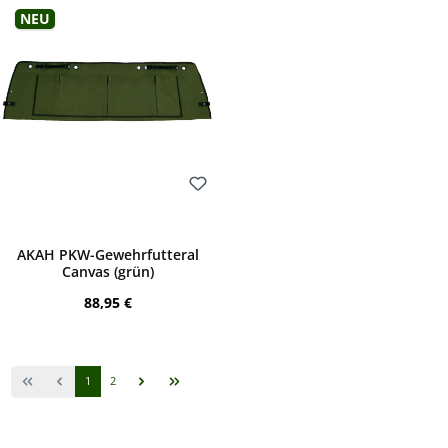
Neu
Bewerten
AKAH PKW-Gewehrfutteral
Canvas (grün)
Regulärer Preis:
88,95 €
Seite
Seite
1
2