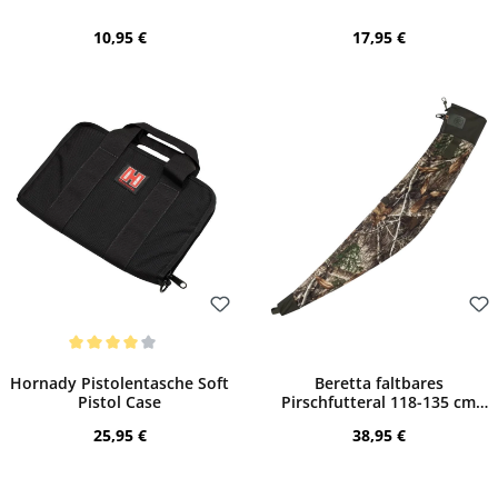
Regulärer Preis:
Regulärer Preis:
10,95 €
17,95 €
Bewerten
Bewerten
Durchschnittliche Bewertung von 4 von 5 Sternen
Hornady Pistolentasche Soft
Beretta faltbares
Pistol Case
Pirschfutteral 118-135 cm
(Camo Realtree Edge)
Regulärer Preis:
Regulärer Preis:
25,95 €
38,95 €