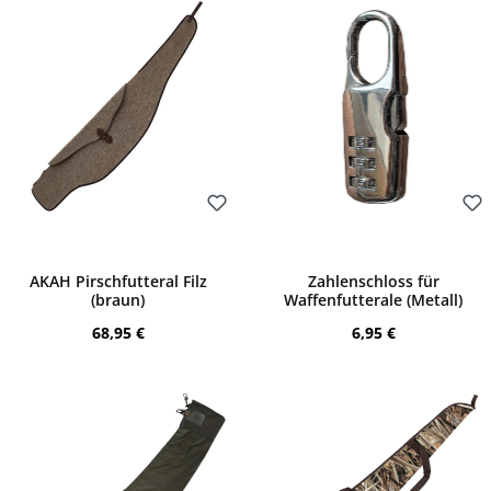
Bewerten
Bewerten
AKAH Pirschfutteral Filz
Zahlenschloss für
(braun)
Waffenfutterale (Metall)
Regulärer Preis:
Regulärer Preis:
68,95 €
6,95 €