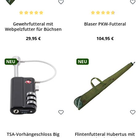
Bewerten
Bewerten
Durchschnittliche Bewertung von 5 von 5 Sternen
Durchschnittliche Bewertung von 4.78 vo
Gewehrfutteral mit
Blaser PKW-Futteral
Webpelzfutter für Büchsen
Regulärer Preis:
Regulärer Preis:
29,95 €
104,95 €
Neu
Neu
Bewerten
Bewerten
TSA-Vorhängeschloss Big
Flintenfutteral Hubertus mit