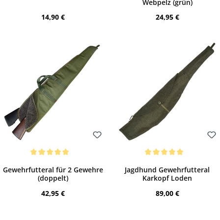
Webpelz (grün)
Regulärer Preis:
Regulärer Preis:
14,90 €
24,95 €
Bewerten
Bewerten
Durchschnittliche Bewertung von 5 von 5 Sternen
Durchschnittliche Bewertung von 5 von 
Gewehrfutteral für 2 Gewehre
Jagdhund Gewehrfutteral
(doppelt)
Karkopf Loden
Regulärer Preis:
Regulärer Preis:
42,95 €
89,00 €