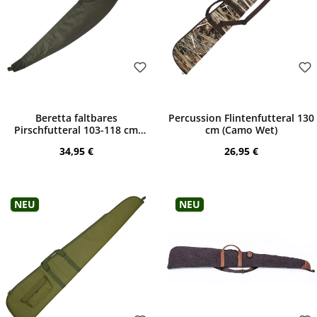
Bewerten
Bewerten
Beretta faltbares
Percussion Flintenfutteral 130
Pirschfutteral 103-118 cm
cm (Camo Wet)
(Green Moss)
Regulärer Preis:
Regulärer Preis:
34,95 €
26,95 €
Neu
Neu