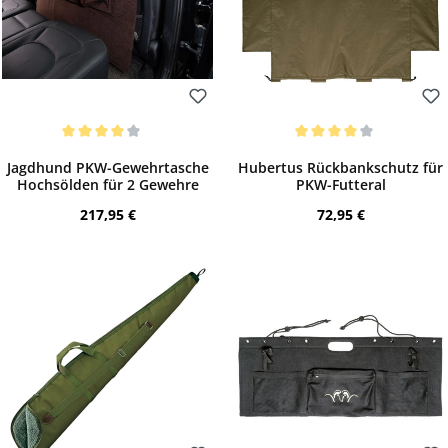
Bewerten
Bewerten
Durchschnittliche Bewertung von 4 von 5 Sternen
Durchschnittliche Bewertung von 4 von 
Jagdhund PKW-Gewehrtasche
Hubertus Rückbankschutz für
Hochsölden für 2 Gewehre
PKW-Futteral
Regulärer Preis:
Regulärer Preis:
217,95 €
72,95 €