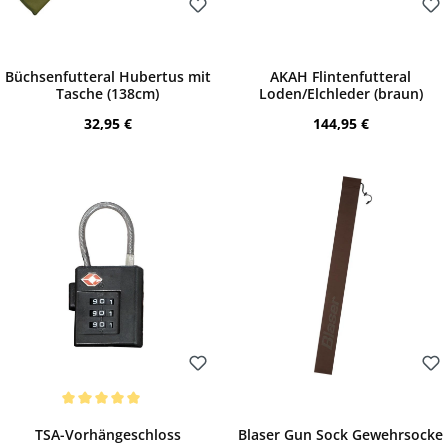
Bewerten
Bewerten
Büchsenfutteral Hubertus mit
AKAH Flintenfutteral
Tasche (138cm)
Loden/Elchleder (braun)
Regulärer Preis:
Regulärer Preis:
32,95 €
144,95 €
Bewerten
Bewerten
Durchschnittliche Bewertung von 5 von 5 Sternen
TSA-Vorhängeschloss
Blaser Gun Sock Gewehrsocke