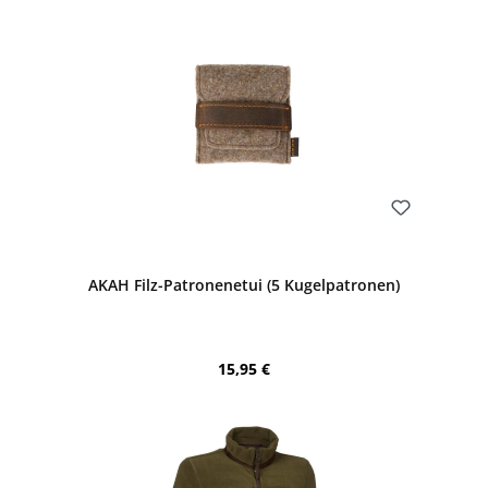
Bewerten
AKAH Filz-Patronenetui (5 Kugelpatronen)
Regulärer Preis:
15,95 €