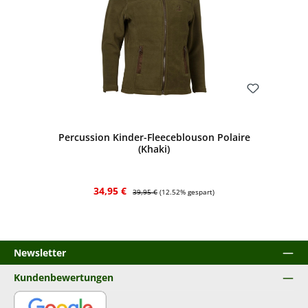
Bewerten
Percussion Kinder-Fleeceblouson Polaire
(Khaki)
Verkaufspreis:
Regulärer Preis:
34,95 €
39,95 €
(12.52% gespart)
Newsletter
Kundenbewertungen