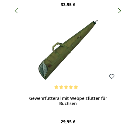
Regulärer Preis:
33,95 €
Bewerten
Durchschnittliche Bewertung von 5 von 5 Sternen
Gewehrfutteral mit Webpelzfutter für
Büchsen
Regulärer Preis:
29,95 €