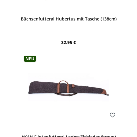
Bewerten
Büchsenfutteral Hubertus mit Tasche (138cm)
Regulärer Preis:
32,95 €
Neu
Bewerten
AKAH Flintenfutteral Loden/Elchleder (braun)