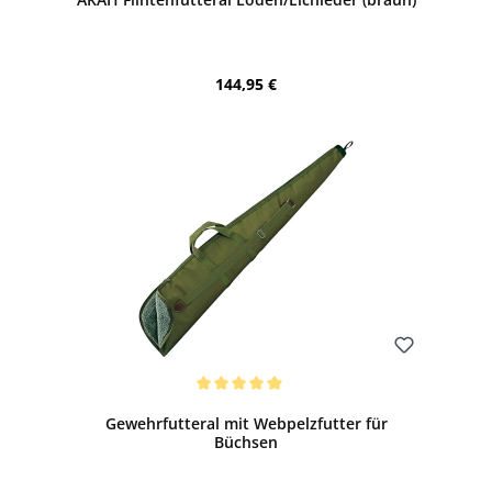
Regulärer Preis:
144,95 €
Bewerten
Durchschnittliche Bewertung von 5 von 5 Sternen
Gewehrfutteral mit Webpelzfutter für
Büchsen