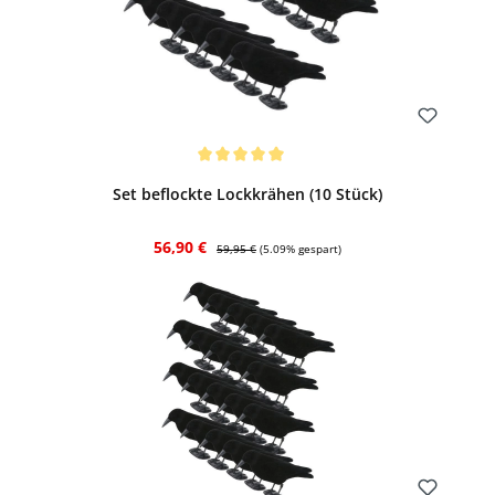
Bewerten
Durchschnittliche Bewertung von 5 von 5 Sternen
Set beflockte Lockkrähen (10 Stück)
Verkaufspreis:
Regulärer Preis:
56,90 €
59,95 €
(5.09% gespart)