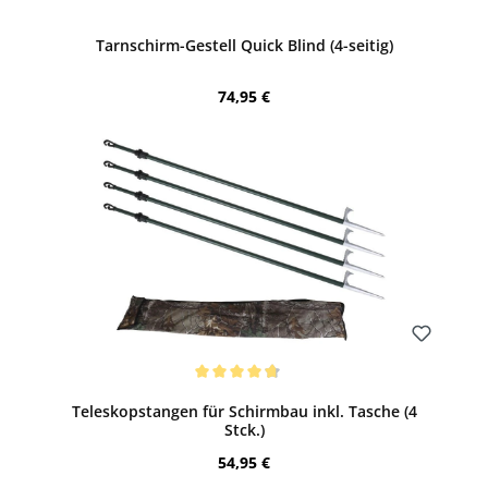
Bewerten
Tarnschirm-Gestell Quick Blind (4-seitig)
Regulärer Preis:
74,95 €
Bewerten
Durchschnittliche Bewertung von 4.8 von 5 Sternen
Teleskopstangen für Schirmbau inkl. Tasche (4
Stck.)
Regulärer Preis:
54,95 €