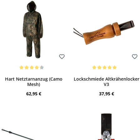
Bewerten
Bewerten
Durchschnittliche Bewertung von 4.25 von 5 Sternen
Durchschnittliche Bewertung von 5 von 
Hart Netztarnanzug (Camo
Lockschmiede Altkrähenlocker
Mesh)
V3
Regulärer Preis:
Regulärer Preis:
62,95 €
37,95 €