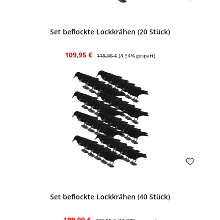
Bewerten
Set beflockte Lockkrähen (20 Stück)
Verkaufspreis:
Regulärer Preis:
109,95 €
119,95 €
(8.34% gespart)
Bewerten
Set beflockte Lockkrähen (40 Stück)
Verkaufspreis:
Regulärer Preis:
199,00 €