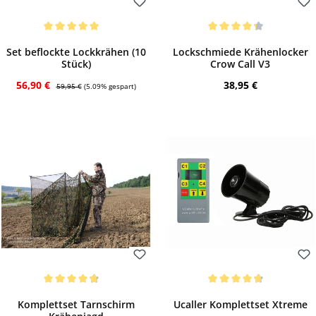
Bewerten
Bewerten
Durchschnittliche Bewertung von 5 von 5 Sternen
Durchschnittliche Bewertung von 4.17 vo
Set beflockte Lockkrähen (10
Lockschmiede Krähenlocker
Stück)
Crow Call V3
Verkaufspreis:
Regulärer Preis:
Regulärer Preis:
56,90 €
38,95 €
59,95 €
(5.09% gespart)
Bewerten
Bewerten
Durchschnittliche Bewertung von 4.77 von 5 Sternen
Durchschnittliche Bewertung von 4.63 vo
Komplettset Tarnschirm
Ucaller Komplettset Xtreme