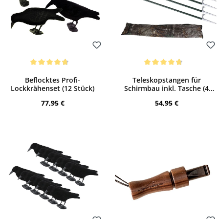
Bewerten
Bewerten
Durchschnittliche Bewertung von 4.81 von 5 Sternen
Durchschnittliche Bewertung von 4.8 von
Beflocktes Profi-
Teleskopstangen für
Lockkrähenset (12 Stück)
Schirmbau inkl. Tasche (4
Stck.)
Regulärer Preis:
Regulärer Preis:
77,95 €
54,95 €