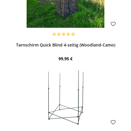
Bewerten
Durchschnittliche Bewertung von 5 von 5 Sternen
Tarnschirm Quick Blind 4-seitig (Woodland-Camo)
Regulärer Preis:
99,95 €