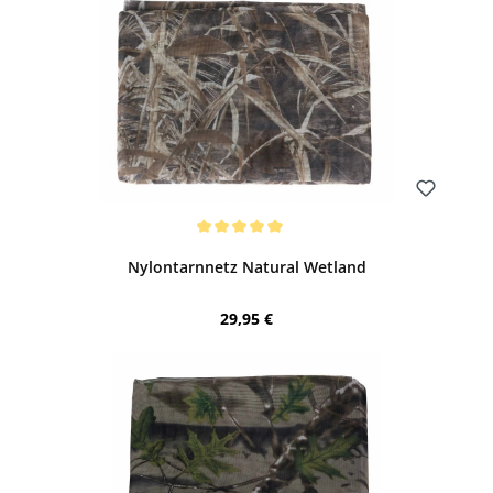
Bewerten
Durchschnittliche Bewertung von 5 von 5 Sternen
Nylontarnnetz Natural Wetland
Regulärer Preis:
29,95 €