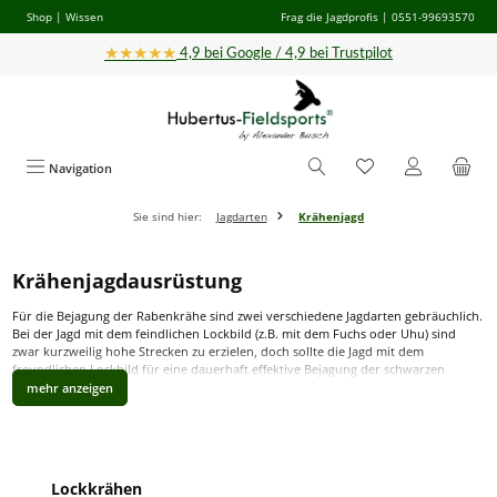
Shop
|
Wissen
Frag die Jagdprofis
| 0551-99693570
Zum Hauptinhalt springen
★★★★★
4,9 bei Google / 4,9 bei Trustpilot
Navigation
Sie sind hier:
Jagdarten
Krähenjagd
Krähenjagdausrüstung
Für die Bejagung der Rabenkrähe sind zwei verschiedene Jagdarten gebräuchlich.
Bei der Jagd mit dem feindlichen Lockbild (z.B. mit dem Fuchs oder Uhu) sind
zwar kurzweilig hohe Strecken zu erzielen, doch sollte die Jagd mit dem
freundlichen Lockbild für eine dauerhaft effektive Bejagung der schwarzen
Gesellen immer bevorzugt werden. Wer die Krähenjagd erfolgreich ausüben
möchte, benötig hierfür die richtige Ausrüstung.
Die Grundausstattung dafür sollte aus mindestens 10 - 15, besser 25
beflockten
Lockkrähen
bestehen. Weiterhin ist eine gute Tarnung (Tarnschirm, Tarnkleidung,
Produktgalerie überspringen
Waffentarnung) unumgänglich. Weitere Informationen zum Thema
Krähenjagd
Lockkrähen