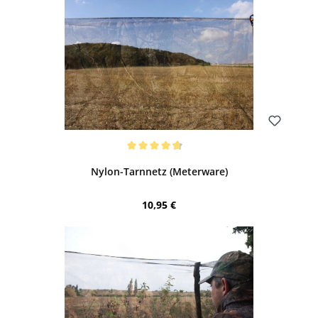
Bewerten
Durchschnittliche Bewertung von 4.81 von 5 Sternen
Nylon-Tarnnetz (Meterware)
Regulärer Preis:
10,95 €