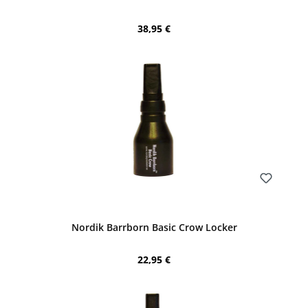
Regulärer Preis:
38,95 €
Bewerten
Nordik Barrborn Basic Crow Locker
Regulärer Preis:
22,95 €