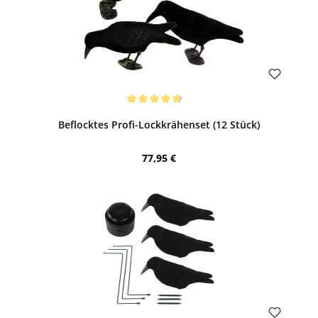
Bewerten
Durchschnittliche Bewertung von 4.81 von 5 Sternen
Beflocktes Profi-Lockkrähenset (12 Stück)
Regulärer Preis:
77,95 €