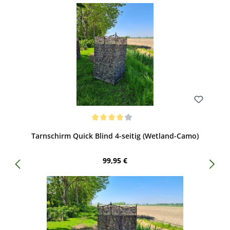
Bewerten
Durchschnittliche Bewertung von 4 von 5 Sternen
Tarnschirm Quick Blind 4-seitig (Wetland-Camo)
Regulärer Preis:
99,95 €