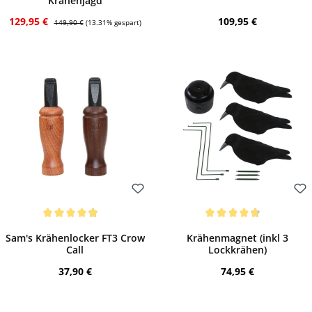
Krähenjagd
Verkaufspreis:
Regulärer Preis:
Regulärer Preis:
129,95 €
109,95 €
149,90 €
(13.31% gespart)
Bewerten
Bewerten
Durchschnittliche Bewertung von 4.9 von 5 Sternen
Durchschnittliche Bewertung von 4.7 von
Sam's Krähenlocker FT3 Crow
Krähenmagnet (inkl 3
Call
Lockkrähen)
Regulärer Preis:
Regulärer Preis:
37,90 €
74,95 €