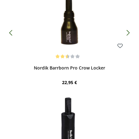
Bewerten
Durchschnittliche Bewertung von 2.5 von 5 Sternen
Nordik Barrborn Pro Crow Locker
Regulärer Preis:
22,95 €