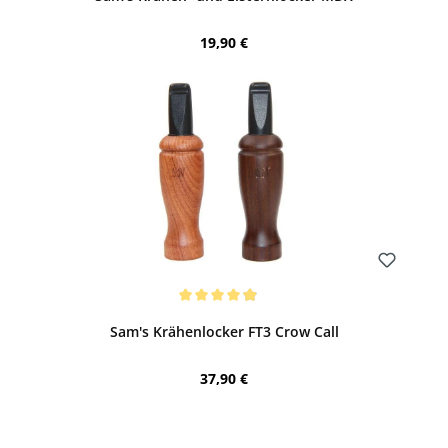
Regulärer Preis:
19,90 €
Bewerten
Durchschnittliche Bewertung von 4.9 von 5 Sternen
Sam's Krähenlocker FT3 Crow Call
Regulärer Preis:
37,90 €