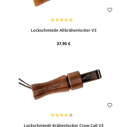
Bewerten
Durchschnittliche Bewertung von 5 von 5 Sternen
Lockschmiede Altkrähenlocker V3
Regulärer Preis:
37,95 €
Bewerten
Durchschnittliche Bewertung von 4.17 von 5 Sternen
Lockschmiede Krähenlocker Crow Call V3