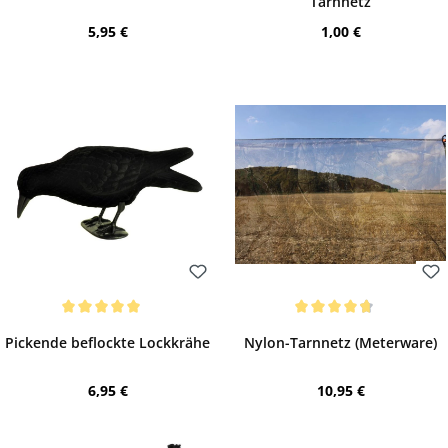
Tarnnetz
Regulärer Preis:
Regulärer Preis:
5,95 €
1,00 €
Bewerten
Bewerten
Durchschnittliche Bewertung von 5 von 5 Sternen
Durchschnittliche Bewertung von 4.81 vo
Pickende beflockte Lockkrähe
Nylon-Tarnnetz (Meterware)
Regulärer Preis:
Regulärer Preis:
6,95 €
10,95 €