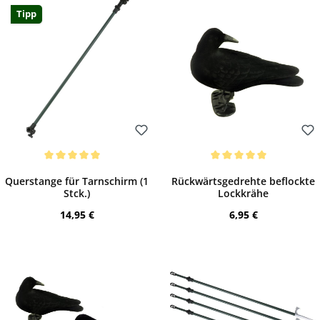
Tipp
Bewerten
Bewerten
Durchschnittliche Bewertung von 5 von 5 Sternen
Durchschnittliche Bewertung von 5 von 
Querstange für Tarnschirm (1
Rückwärtsgedrehte beflockte
Stck.)
Lockkrähe
Regulärer Preis:
Regulärer Preis:
14,95 €
6,95 €