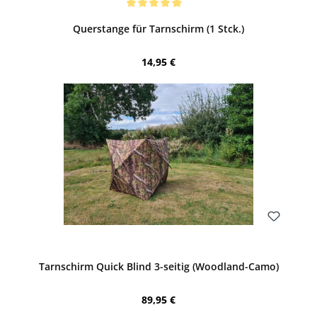
Bewerten
Durchschnittliche Bewertung von 5 von 5 Sternen
Querstange für Tarnschirm (1 Stck.)
Regulärer Preis:
14,95 €
Bewerten
Tarnschirm Quick Blind 3-seitig (Woodland-Camo)
Regulärer Preis:
89,95 €