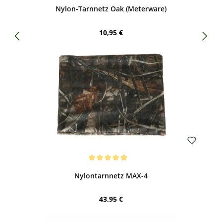
Nylon-Tarnnetz Oak (Meterware)
Regulärer Preis:
10,95 €
Bewerten
Durchschnittliche Bewertung von 4.93 von 5 Sternen
Nylontarnnetz MAX-4
Regulärer Preis:
43,95 €