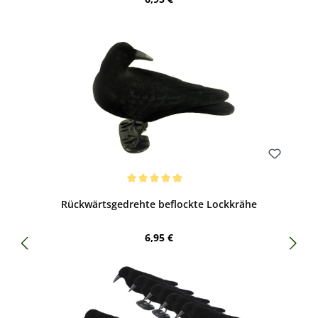
Bewerten
Durchschnittliche Bewertung von 5 von 5 Sternen
Rückwärtsgedrehte beflockte Lockkrähe
Regulärer Preis:
6,95 €