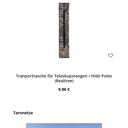
Bewerten
Tranporttasche für Teleskopstangen / Hide Poles
(Realtree)
Regulärer Preis:
9,90 €
Produktgalerie überspringen
Tarnnetze