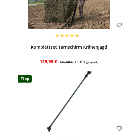
Bewerten
Durchschnittliche Bewertung von 4.77 von 5 Sternen
Komplettset Tarnschirm Krähenjagd
Verkaufspreis:
Regulärer Preis:
129,95 €
149,90 €
(13.31% gespart)
Tipp