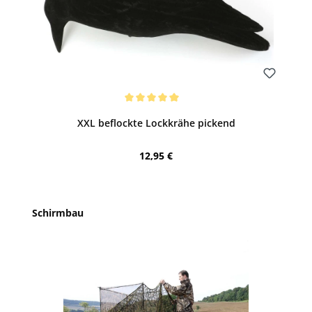
Bewerten
Durchschnittliche Bewertung von 5 von 5 Sternen
XXL beflockte Lockkrähe pickend
Regulärer Preis:
12,95 €
Produktgalerie überspringen
Schirmbau