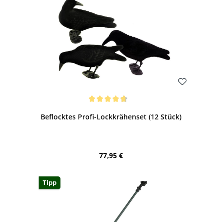
Bewerten
Durchschnittliche Bewertung von 4.81 von 5 Sternen
Beflocktes Profi-Lockkrähenset (12 Stück)
Regulärer Preis:
77,95 €
Tipp