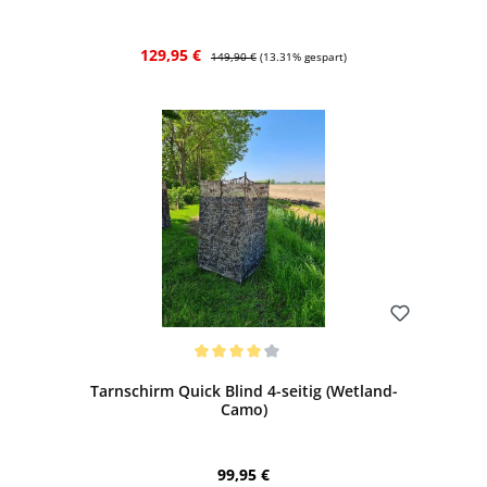
Verkaufspreis:
Regulärer Preis:
129,95 €
149,90 €
(13.31% gespart)
Bewerten
Durchschnittliche Bewertung von 4 von 5 Sternen
Tarnschirm Quick Blind 4-seitig (Wetland-
Camo)
Regulärer Preis:
99,95 €