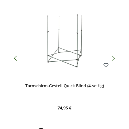
Bewerten
Tarnschirm-Gestell Quick Blind (4-seitig)
Regulärer Preis:
74,95 €