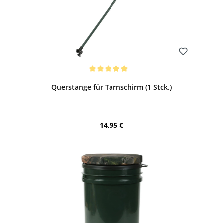
Bewerten
Durchschnittliche Bewertung von 5 von 5 Sternen
Querstange für Tarnschirm (1 Stck.)
Regulärer Preis:
14,95 €