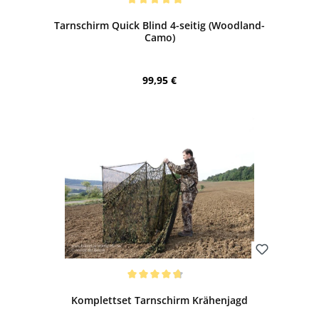
Durchschnittliche Bewertung von 5 von 5 Sternen
Tarnschirm Quick Blind 4-seitig (Woodland-
Camo)
Regulärer Preis:
99,95 €
Bewerten
Durchschnittliche Bewertung von 4.77 von 5 Sternen
Komplettset Tarnschirm Krähenjagd