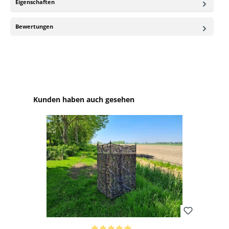
Eigenschaften
Bewertungen
Produktgalerie überspringen
Kunden haben auch gesehen
Bewerten