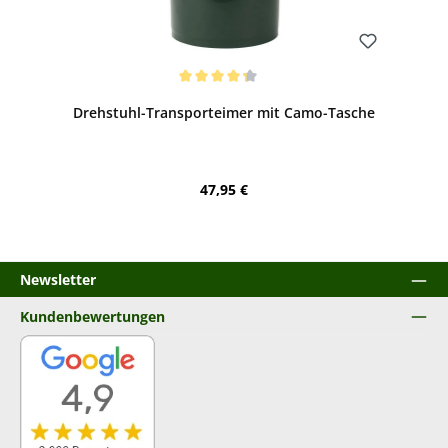
Bewerten
Durchschnittliche Bewertung von 4.25 von 5 Sternen
Drehstuhl-Transporteimer mit Camo-Tasche
Regulärer Preis:
47,95 €
Newsletter
Kundenbewertungen