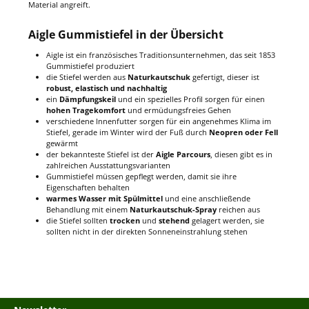
Material angreift.
Aigle Gummistiefel in der Übersicht
Aigle ist ein französisches Traditionsunternehmen, das seit 1853
Gummistiefel produziert
die Stiefel werden aus
Naturkautschuk
gefertigt, dieser ist
robust, elastisch und nachhaltig
ein
Dämpfungskeil
und ein spezielles Profil sorgen für einen
hohen Tragekomfort
und ermüdungsfreies Gehen
verschiedene Innenfutter sorgen für ein angenehmes Klima im
Stiefel, gerade im Winter wird der Fuß durch
Neopren oder Fell
gewärmt
der bekannteste Stiefel ist der
Aigle Parcours
, diesen gibt es in
zahlreichen Ausstattungsvarianten
Gummistiefel müssen gepflegt werden, damit sie ihre
Eigenschaften behalten
warmes Wasser mit Spülmittel
und eine anschließende
Behandlung mit einem
Naturkautschuk-Spray
reichen aus
die Stiefel sollten
trocken
und
stehend
gelagert werden, sie
sollten nicht in der direkten Sonneneinstrahlung stehen