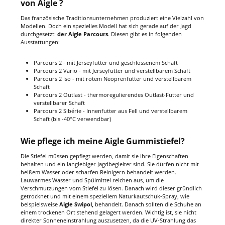
von Aigle ?
Das französische Traditionsunternehmen produziert eine Vielzahl von
Modellen. Doch ein spezielles Modell hat sich gerade auf der Jagd
durchgesetzt:
der Aigle Parcours
. Diesen gibt es in folgenden
Ausstattungen:
Parcours 2 - mit Jerseyfutter und geschlossenem Schaft
Parcours 2 Vario - mit Jerseyfutter und verstellbarem Schaft
Parcours 2 Iso - mit rotem Neoprenfutter und verstellbarem
Schaft
Parcours 2 Outlast - thermoregulierendes Outlast-Futter und
verstellbarer Schaft
Parcours 2 Sibérie - Innenfutter aus Fell und verstellbarem
Schaft (bis -40°C verwendbar)
Wie pflege ich meine Aigle Gummistiefel?
Die Stiefel müssen gepflegt werden, damit sie ihre Eigenschaften
behalten und ein langlebiger Jagdbegleiter sind. Sie dürfen nicht mit
heißem Wasser oder scharfen Reinigern behandelt werden.
Lauwarmes Wasser und Spülmittel reichen aus, um die
Verschmutzungen vom Stiefel zu lösen. Danach wird dieser gründlich
getrocknet und mit einem speziellem Naturkautschuk-Spray, wie
beispielsweise
Aigle Swipol,
behandelt. Danach sollten die Schuhe an
einem trockenen Ort stehend gelagert werden. Wichtig ist, sie nicht
direkter Sonneneinstrahlung auszusetzen, da die UV-Strahlung das