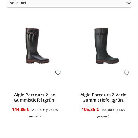
Bewerten
Bewerten
Aigle Parcours 2 Iso
Aigle Parcours 2 Vario
Gummistiefel (grün)
Gummistiefel (grün)
Verkaufspreis:
Regulärer Preis:
Verkaufspreis:
Regulärer Preis:
144,86 €
105,26 €
250,00 €
(42.06%
190,00 €
(44.6%
gespart)
gespart)