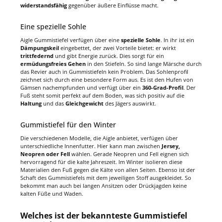
widerstandsfähig
gegenüber äußere Einflüsse macht.
Eine spezielle Sohle
Aigle Gummistiefel verfügen über eine
spezielle Sohle
. In ihr ist ein
Dämpungskeil
eingebettet, der zwei Vorteile bietet: er wirkt
trittfedernd
und gibt Energie zurück. Dies sorgt für ein
ermüdungsfreies Gehen
in den Stiefeln. So sind lange Märsche durch
das Revier auch in Gummistiefeln kein Problem. Das Sohlenprofil
zeichnet sich durch eine besondere Form aus. Es ist den Hufen von
Gämsen nachempfunden und verfügt über ein
360-Grad-Profil
. Der
Fuß steht somit perfekt auf dem Boden, was sich positiv auf die
Haltung
und das
Gleichgewicht
des Jägers auswirkt.
Gummistiefel für den Winter
Die verschiedenen Modelle, die Aigle anbietet, verfügen über
unterschiedliche Innenfutter. Hier kann man zwischen
Jersey,
Neopren oder Fell
wählen. Gerade Neopren und Fell eignen sich
hervorragend für die kalte Jahreszeit. Im Winter isolieren diese
Materialien den Fuß gegen die Kälte von allen Seiten. Ebenso ist der
Schaft des Gummistiefels mit dem jeweiligen Stoff ausgekleidet. So
bekommt man auch bei langen Ansitzen oder Drückjagden keine
kalten Füße und Waden.
Welches ist der bekannteste Gummistiefel