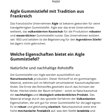
Aigle Gummistiefel mit Tradition aus
Frankreich
Das französische Unternehmen
Aigle
ist bekannt geworden für seine
handgefertigten Gummistiefel. Aigle war das erste Unternehmen
weltweit, das
vulkanisierten Kautschuk
für die Produktion
robuster
und
wasserdichter
Gummistiefel nutzte. Das Unternehmen existiert
seit 1853 und seitdem ist die Begeisterung für den
legendären Stiefel
bei Jägern nicht gebrochen.
Welche Eigenschaften bietet ein Aigle
Gummistiefel?
Natürliche und nachhaltige Rohstoffe
Die Gummistiefel von Aigle werden ausschließlich aus
Naturkautschuk
produziert. Dieser Rohstoff ist ein gummiartiges
Material, welches sich im Milchsaft verschiedener Kautschukpflanzen
findet. Die Ernte des Rohstoffes geschieht durch das Anritzen der
Rinde. Hierbei bleibt der Baum erhalten - somit ist Naturkautschuk
ein
nachhaltiges
und
ökologisch unbedenkliches Produkt
. Das
Material erlangt durch das spezielle Verfahren der
Vulkanisation
Eigenschaften, die sich gut für einen Gummistiefel für die Jagd eignen.
Es ist
robust
und gleichzeitig
elastisch
. Naturkautschuk weist eine
hohe
mechanische Festigkeit
auf, was den Stiefel
langlebig
und