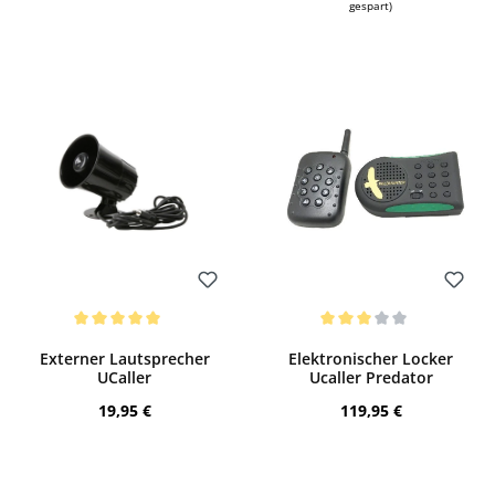
gespart)
Bewerten
Bewerten
Durchschnittliche Bewertung von 5 von 5 Sternen
Durchschnittliche Bewertung von 3 von
Externer Lautsprecher
Elektronischer Locker
UCaller
Ucaller Predator
Regulärer Preis:
Regulärer Preis:
19,95 €
119,95 €