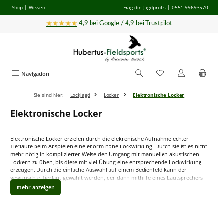
Shop
|
Wissen
Frag die Jagdprofis
| 0551-99693570
Zum Hauptinhalt springen
★★★★★
4,9 bei Google / 4,9 bei Trustpilot
Navigation
Sie sind hier:
Lockjagd
Locker
Elektronische Locker
Elektronische Locker
Elektronische Locker erzielen durch die elekronische Aufnahme echter
Tierlaute beim Abspielen eine enorm hohe Lockwirkung. Durch sie ist es nicht
mehr nötig in komplizierter Weise den Umgang mit manuellen akustischen
Lockern zu üben, bis diese mit viel Übung eine entsprechende Lockwirkung
erzeugen. Durch die einfache Auswahl auf einem Bedienfeld kann der
gewünschte Tierlaut gewählt werden, der dann mithilfe eines Lautsprechers
über weite Distanzen zu vernehmen ist.
Bitte beachten Sie, dass der Einsatz von elektronischen Lockern zur Erlegung
von Wild in Deutschland nicht erlaubt ist. Für Beobachtungen oder
Zählungen dürfen solche Geräte jedoch eingesetzt werden.