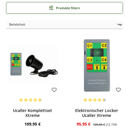
Produkte filtern
Bewerten
Bewerten
Durchschnittliche Bewertung von 4.63 von 5 Sternen
Durchschnittliche Bewertung von 4.4 v
Ucaller Komplettset
Elektronischer Locker
Xtreme
Ucaller Xtreme
Regulärer Preis:
Verkaufspreis:
Regulärer Preis:
109,95 €
95,95 €
109,95 €
(12.73%