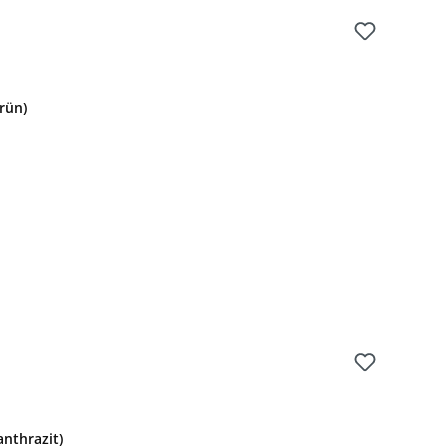
rün)
:
anthrazit)