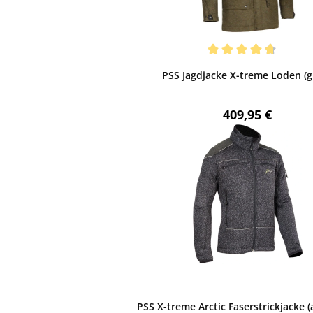
 Bewertung von 4.75 von 5 Sternen
PSS Jagdjacke X-treme Loden (g
Regulärer Preis
409,95 €
PSS X-treme Arctic Faserstrickjacke (