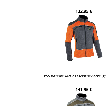
Regulärer Preis
132,95 €
PSS X-treme Arctic Faserstrickjacke (g
Regulärer Preis
141,95 €