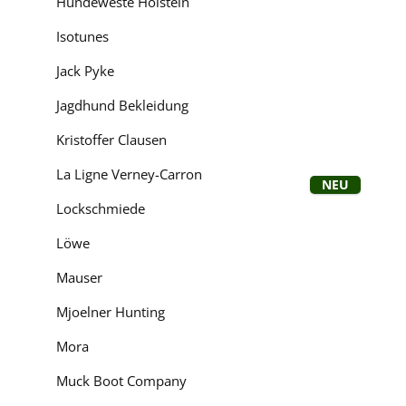
Hundeweste Holstein
Isotunes
Jack Pyke
Bewerten
Durchschnittliche
Jagdhund Bekleidung
Kristoffer Clausen
La Ligne Verney-Carron
Neu
Lockschmiede
Löwe
Mauser
Mjoelner Hunting
Mora
Bewerten
Muck Boot Company