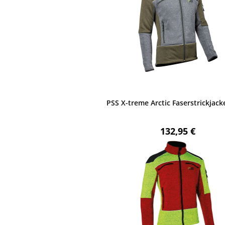
PSS X-treme Arctic Faserstrickjack
Regulärer Preis
132,95 €