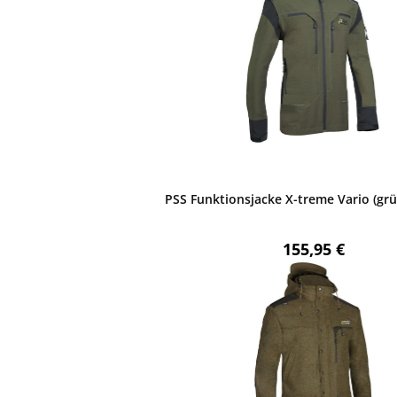
PSS Funktionsjacke X-treme Vario (gr
Regulärer Preis
155,95 €