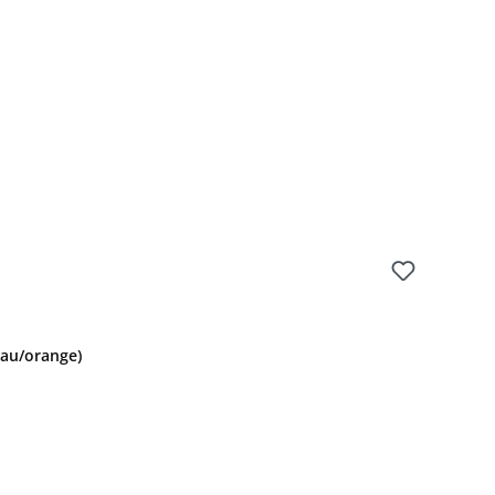
:
rau/orange)
: