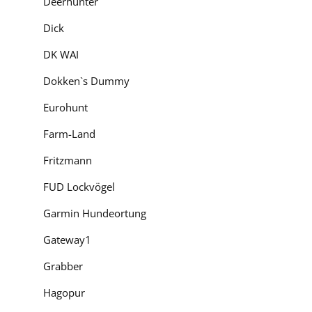
Deerhunter
Zuverlässige Eigensch
Dick
Bekleidungsschicht. S
DK WAI
weiteren Bekleidungss
Dokken`s Dummy
Mit einem griffigen S
Tritt auf unebenem W
Eurohunt
begeistern mit eine
Farm-Land
Gerne beraten wir Sie
Fritzmann
FUD Lockvögel
Garmin Hundeortung
Bewerten
Durchschnittliche
Gateway1
Grabber
Hagopur