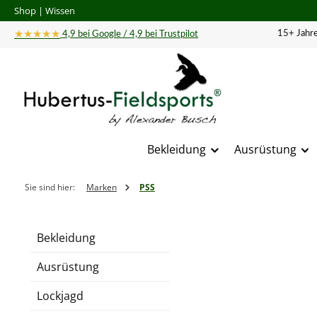
Shop
|
Wissen
 Hauptinhalt springen
Zur Suche springen
Zur Hauptnavigation springen
★★★★★
15+ Jahre
4,9 bei Google / 4,9 bei Trustpilot
Bekleidung
Ausrüstung
Sie sind hier:
Marken
PSS
Bekleidung
Ausrüstung
Lockjagd