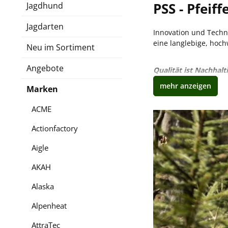
PSS - Pfeif
Jagdhund
Jagdarten
Innovation und Techno
eine langlebige, hoch
Neu im Sortiment
Angebote
Qualität ist Nachhalti
Marken
Nachhaltige Q
ACME
Unter dem Markenname
Actionfactory
auszeichnen. Bei der
Passformen, leichte, 
Aigle
Lebensdauer der Jacke
sich durch körpernahe
AKAH
Alaska
Weitere nachhalt
Alpenheat
Die Marke PSS verpfli
Büroräumen sowie zum 
AttraTec