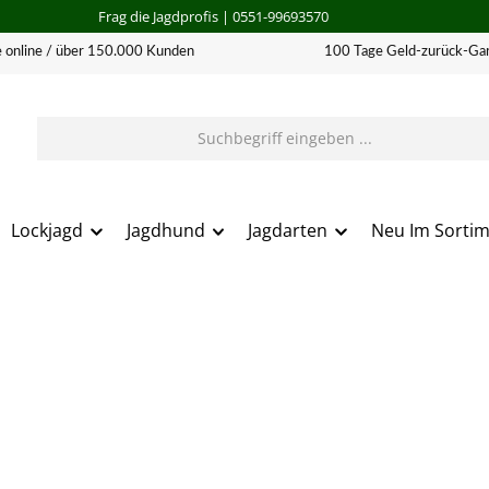
Frag die Jagdprofis
| 0551-99693570
 online / über 150.000 Kunden
100 Tage Geld-zurück-Gar
Lockjagd
Jagdhund
Jagdarten
Neu Im Sorti