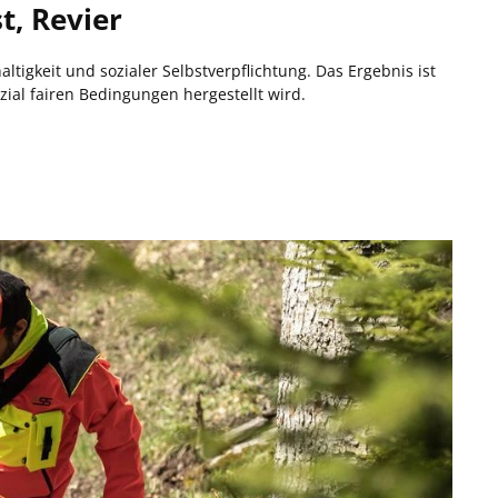
t, Revier
tigkeit und sozialer Selbstverpflichtung. Das Ergebnis ist
zial fairen Bedingungen hergestellt wird.
h durch ein ausgezeichnetes Preis-Leistungsverhältnis
acken oder anderer Bekleidung achtet PSS auf schmale
kus liegt auf der Qualität der Bekleidung, die für eine lange
t PSS auch die X-treme Kollektion entwickelt. Sie zeichnet
aus.
für die Strom- und Heizversorgung der Lager- und
ht, dass die Bekleidung in SA 800 zertifizierten