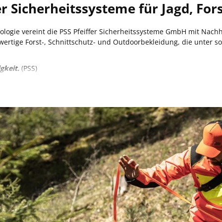
fer Sicherheitssysteme für Jagd, Fors
logie vereint die PSS Pfeiffer Sicherheitssysteme GmbH mit Nachhal
wertige Forst-, Schnittschutz- und Outdoorbekleidung, die unter so
gkeit.
(PSS)
ualitätskleidung für Jäger & Förster
n PSS wird hochwertige Sicherheitsbekleidung vertrieben, die sic
 Entwicklung und Produktion von
Sauenschutzhosen
, Sicherheitsj
aber robuste Materialien und eine hochwertige Verarbeitung. Der Fo
n, Hosen und Shirts sorgt. Mit dem Gedanken der Nachhaltigkeit ha
 Passformen, leichte Materialien und eine hohe Atmungsaktivität 
ige und soziale Verpflichtungen
chtet sich zudem selber zum Einsatz nachhaltiger Energiequellen 
CO2-neutralen Versand der Pakete. Weiterhin ist PSS darauf bedac