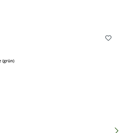
e (grün)
: