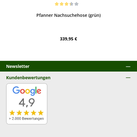
Bewerten
Durchschnittliche Bewertung von 3.17 von 5 Sternen
Pfanner Nachsuchehose (grün)
Regulärer Preis:
339,95 €
Newsletter
Kundenbewertungen