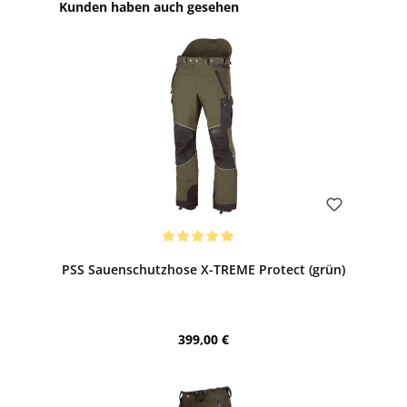
Produktgalerie überspringen
Kunden haben auch gesehen
Bewerten
Durchschnittliche Bewertung von 5 von 5 Sternen
PSS Sauenschutzhose X-TREME Protect (grün)
Regulärer Preis:
399,00 €