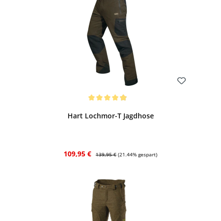
Bewerten
Durchschnittliche Bewertung von 4.95 von 5 Sternen
Hart Lochmor-T Jagdhose
Verkaufspreis:
Regulärer Preis:
109,95 €
139,95 €
(21.44% gespart)