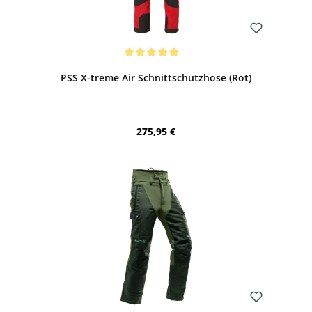
Bewerten
Durchschnittliche Bewertung von 5 von 5 Sternen
PSS X-treme Air Schnittschutzhose (Rot)
Regulärer Preis:
275,95 €