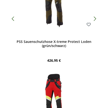
Bewerten
PSS Sauenschutzhose X-treme Protect Loden
(grün/schwarz)
Regulärer Preis:
426,95 €