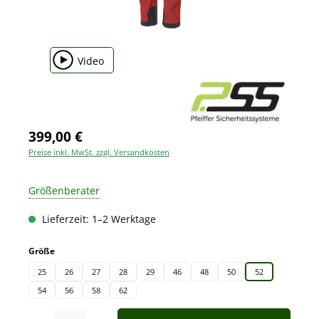
Video
399,00 €
Preise inkl. MwSt. zzgl. Versandkosten
Größenberater
Lieferzeit: 1–2 Werktage
auswählen
Größe
25
26
27
28
29
46
48
50
52
54
56
58
62
Produkt Anzahl: Gib den gewünschten Wert ein oder benutze die Schaltfläche