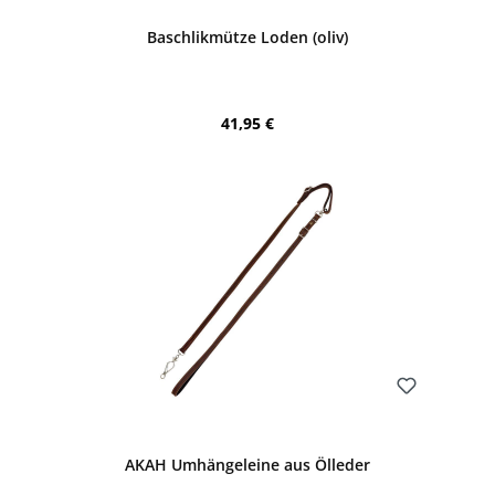
Baschlikmütze Loden (oliv)
Regulärer Preis:
41,95 €
Bewerten
AKAH Umhängeleine aus Ölleder