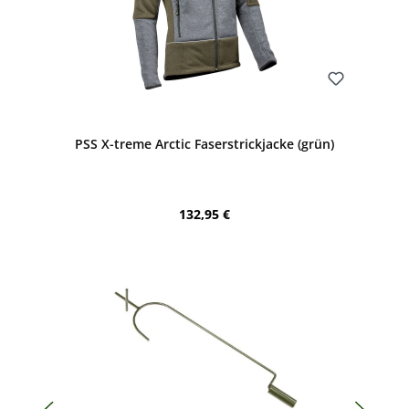
Bewerten
PSS X-treme Arctic Faserstrickjacke (grün)
Regulärer Preis:
132,95 €