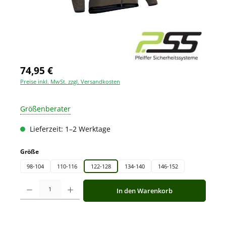
74,95 €
Preise inkl. MwSt. zzgl. Versandkosten
Größenberater
Lieferzeit: 1–2 Werktage
auswählen
Größe
98-104
110-116
122-128
134-140
146-152
Produkt Anzahl: Gib den gewünschten Wert ein oder benutze die Schaltfläche
In den Warenkorb