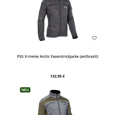
Bewerten
PSS X-treme Arctic Faserstrickjacke (anthrazit)
Regulärer Preis:
132,95 €
Neu