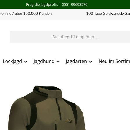
Frag die Jagdprofis
| 0551-99693570
 online / über 150.000 Kunden
100 Tage Geld-zurück-Gar
Lockjagd
Jagdhund
Jagdarten
Neu Im Sorti
erie überspringen