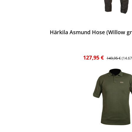
ewerten
Härkila Asmund Hose (Willow g
Verkaufspreis:
Regulärer Preis
127,95 €
149,95 €
(14.6
ewerten