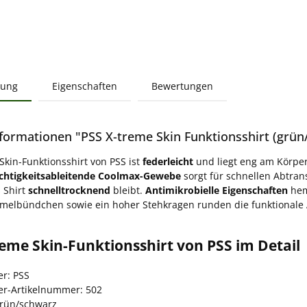
bung
Eigenschaften
Bewertungen
formationen "PSS X-treme Skin Funktionsshirt (grün
Skin-Funktionsshirt von PSS ist
federleicht
und liegt eng am Körper
chtigkeitsableitende Coolmax-Gewebe
sorgt für schnellen Abtran
 Shirt
schnelltrocknend
bleibt.
Antimikrobielle Eigenschaften
hem
rmelbündchen sowie ein hoher Stehkragen runden die funktionale 
eme Skin-Funktionsshirt von PSS im Detail
er: PSS
ler-Artikelnummer: 502
grün/schwarz