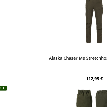
ewerten
Alaska Chaser Ms Stretchho
Regulärer 
112,95 €
Neu