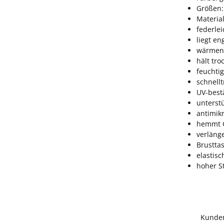
Größen:
Material
federlei
liegt e
wärmen
hält tro
feuchti
schnell
UV-best
unterst
antimik
hemmt 
verläng
Brustta
elastis
hoher S
Kunde