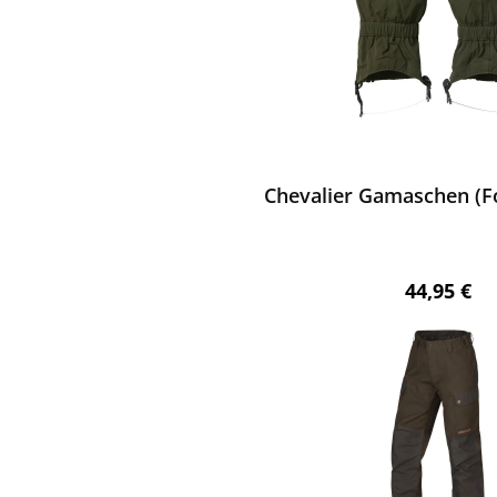
ewerten
Chevalier Gamaschen (F
Regulärer 
44,95 €