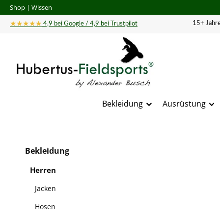
Shop
|
Wissen
 Hauptinhalt springen
Zur Suche springen
Zur Hauptnavigation springen
★★★★★
15+ Jahre
4,9 bei Google / 4,9 bei Trustpilot
Bekleidung
Ausrüstung
Bildergal
Bekleidung
Herren
Jacken
Hosen