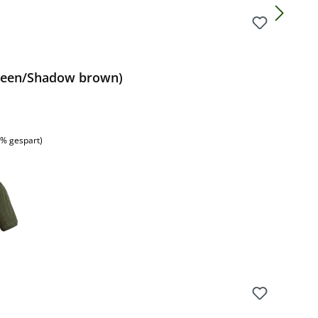
reen/Shadow brown)
:
7% gespart)