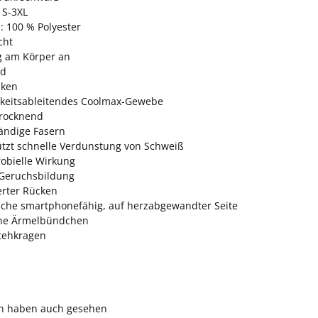
 S-3XL
: 100 % Polyester
cht
ng am Körper an
d
cken
gkeitsableitendes Coolmax-Gewebe
trocknend
ändige Fasern
ützt schnelle Verdunstung von Schweiß
robielle Wirkung
Geruchsbildung
erter Rücken
sche smartphonefähig, auf herzabgewandter Seite
che Ärmelbündchen
tehkragen
n haben auch gesehen