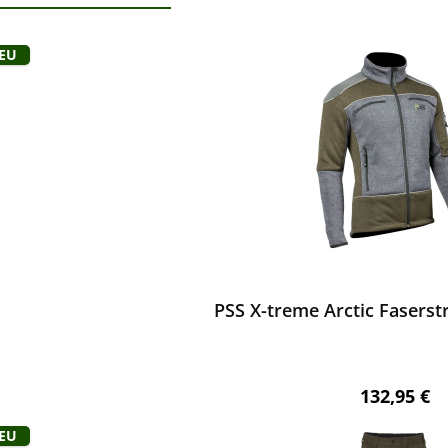
ktgalerie überspringen
Neu
ewerten
PSS X-treme Arctic Faserstr
Regulärer 
132,95 €
Neu