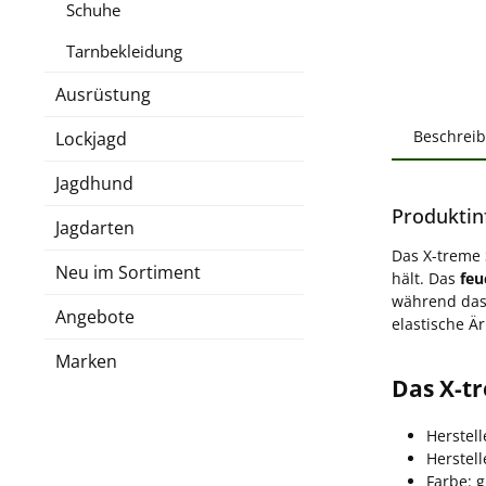
Schuhe
Tarnbekleidung
Ausrüstung
Beschrei
Lockjagd
Jagdhund
Produktin
Jagdarten
Das X-treme 
Neu im Sortiment
hält. Das
feu
während das
Angebote
elastische Ä
Marken
Das X-tr
Herstell
Herstel
Farbe: 