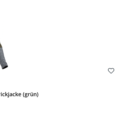
ickjacke (grün)
Preis: