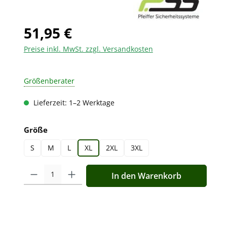
51,95 €
Preise inkl. MwSt. zzgl. Versandkosten
Größenberater
Lieferzeit: 1–2 Werktage
auswählen
Größe
S
M
L
XL
2XL
3XL
Produkt Anzahl: Gib den gewünschten Wert ein oder benutz
In den Warenkorb