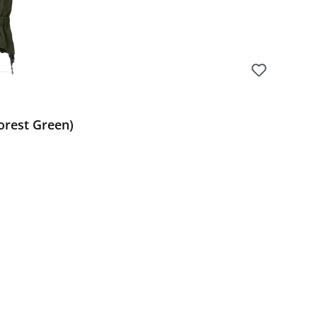
orest Green)
Preis: