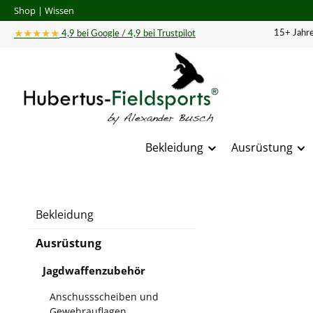
Shop
|
Wissen
 Hauptinhalt springen
Zur Suche springen
Zur Hauptnavigation springen
★★★★★
15+ Jahre
4,9 bei Google / 4,9 bei Trustpilot
Bekleidung
Ausrüstung
Bildergal
Bekleidung
Ausrüstung
Jagdwaffenzubehör
Anschussscheiben und
Gewehrauflagen