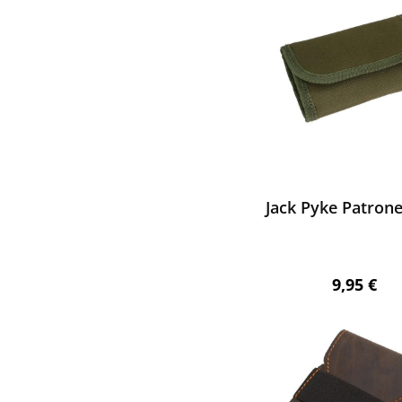
ewerten
Jack Pyke Patron
Regulärer
9,95 €