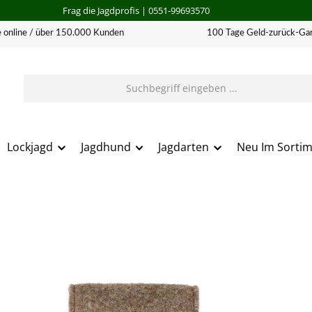
Frag die Jagdprofis
| 0551-99693570
 online / über 150.000 Kunden
100 Tage Geld-zurück-Gar
Lockjagd
Jagdhund
Jagdarten
Neu Im Sorti
erie überspringen