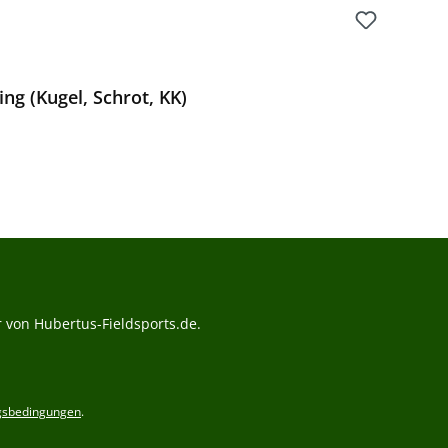
ng (Kugel, Schrot, KK)
Preis:
 von Hubertus-Fieldsports.de.
gsbedingungen
.