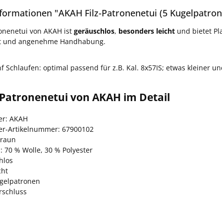
formationen "AKAH Filz-Patronenetui (5 Kugelpatron
ronenetui von AKAH ist
geräuschlos
,
besonders leicht
und bietet Pl
lt und angenehme Handhabung.
nf Schlaufen: optimal passend für z.B. Kal. 8x57IS; etwas kleiner 
-Patronenetui von AKAH im Detail
ler: AKAH
ler-Artikelnummer: 67900102
braun
: 70 % Wolle, 30 % Polyester
hlos
cht
ugelpatronen
rschluss