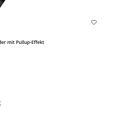
er mit Pullup-Effekt
Preis: