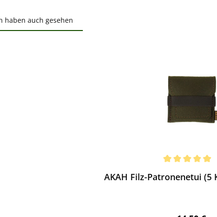
n haben auch gesehen
ktgalerie überspringen
ewerten
chnittliche Bewertung von 5 von 5 Sternen
AKAH Filz-Patronenetui (5