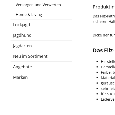
Versorgen und Verwerten
Produktin
Home & Living
Das Filz-Pat
sicheren Ha
Lockjagd
Jagdhund
Dicke der fü
Jagdarten
Das Filz
Neu im Sortiment
Herstel
Angebote
Herstel
Farbe: 
Marken
Material
geräusc
sehr lei
für 5 K
Lederve