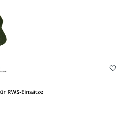
Preis:
für RWS-Einsätze
Preis: