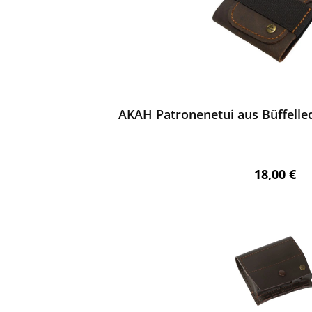
ewerten
AKAH Patronenetui aus Büffelled
Regulärer 
18,00 €