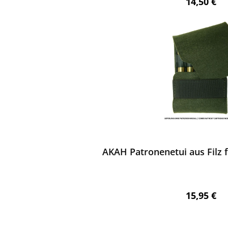
Regulärer 
14,50 €
ewerten
AKAH Patronenetui aus Filz 
Regulärer 
15,95 €