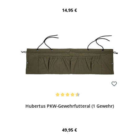
Regulärer Preis:
14,95 €
Bewerten
Durchschnittliche Bewertung von 4.6 von 5 Sternen
Hubertus PKW-Gewehrfutteral (1 Gewehr)
Regulärer Preis:
49,95 €