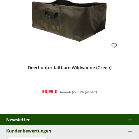
Bewerten
Deerhunter faltbare Wildwanne (Green)
Verkaufspreis:
Regulärer Preis:
53,95 €
69,95 €
(22.87% gespart)
Newsletter
Kundenbewertungen