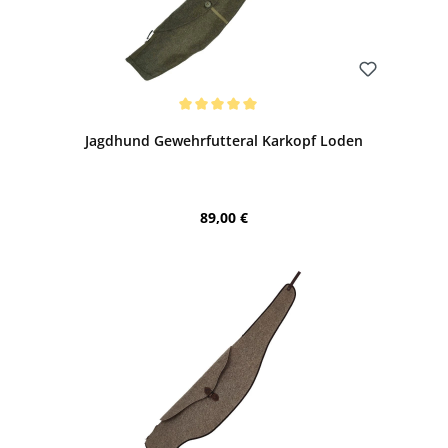
Bewerten
Durchschnittliche Bewertung von 5 von 5 Sternen
Jagdhund Gewehrfutteral Karkopf Loden
Regulärer Preis:
89,00 €