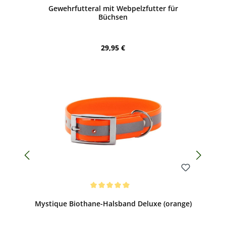
Gewehrfutteral mit Webpelzfutter für
Büchsen
Regulärer Preis:
29,95 €
Bewerten
Durchschnittliche Bewertung von 5 von 5 Sternen
Mystique Biothane-Halsband Deluxe (orange)