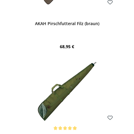
Bewerten
AKAH Pirschfutteral Filz (braun)
Regulärer Preis:
68,95 €
Bewerten
Durchschnittliche Bewertung von 5 von 5 Sternen