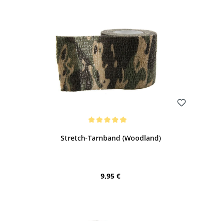
Bewerten
Durchschnittliche Bewertung von 5 von 5 Sternen
Stretch-Tarnband (Woodland)
Regulärer Preis:
9,95 €