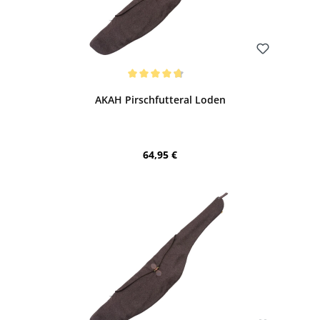
Bewerten
Durchschnittliche Bewertung von 4.64 von 5 Sternen
AKAH Pirschfutteral Loden
Regulärer Preis:
64,95 €