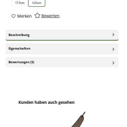
117cm
125cm
(Diese Option ist zurzeit nicht verfügbar.)
Bewerten
Merken
Beschreibung
Eigenschaften
Bewertungen (5)
Produktgalerie überspringen
Kunden haben auch gesehen