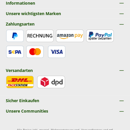
Informationen
Unsere wichtigsten Marken
Zahlungsarten
PayPal
Rechnung
Amazon Pay
Später Bezahlen
SEPA Lastschrift
Kredit- oder Debitkarte
Versandarten
DHL
DPD
Sicher Einkaufen
Unsere Communities
Alle Preise inkl. gesetzl. Mehrwertsteuer zzgl.
Versandkosten
und ggf.