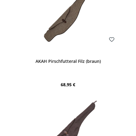
Bewerten
AKAH Pirschfutteral Filz (braun)
Regulärer Preis:
68,95 €