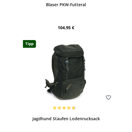
Blaser PKW-Futteral
Regulärer Preis:
104,95 €
Tipp
Bewerten
Durchschnittliche Bewertung von 4.86 von 5 Sternen
Jagdhund Staufen Lodenrucksack