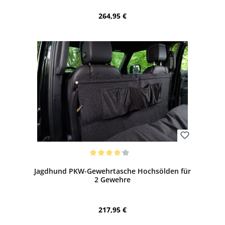
Regulärer Preis:
264,95 €
Bewerten
Durchschnittliche Bewertung von 4 von 5 Sternen
Jagdhund PKW-Gewehrtasche Hochsölden für
2 Gewehre
Regulärer Preis:
217,95 €