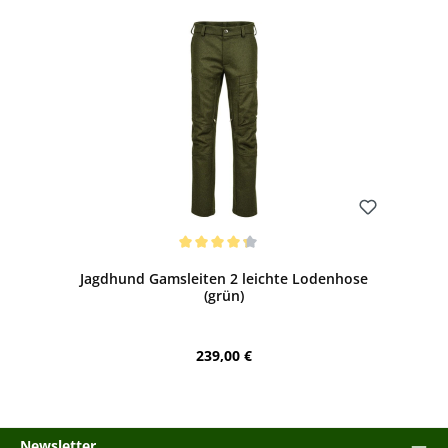
Bewerten
Durchschnittliche Bewertung von 4.33 von 5 Sternen
Jagdhund Gamsleiten 2 leichte Lodenhose
(grün)
Regulärer Preis:
239,00 €
Newsletter