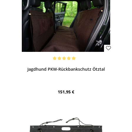
Bewerten
Durchschnittliche Bewertung von 5 von 5 Sternen
Jagdhund PKW-Rückbankschutz Ötztal
Regulärer Preis:
151,95 €