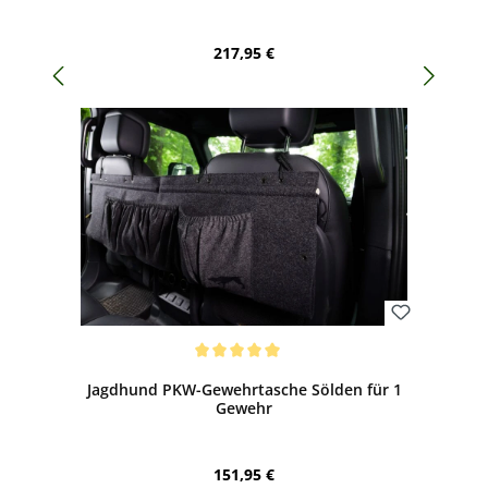
Regulärer Preis:
217,95 €
Bewerten
Durchschnittliche Bewertung von 5 von 5 Sternen
Jagdhund PKW-Gewehrtasche Sölden für 1
Gewehr
Regulärer Preis:
151,95 €