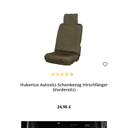
Bewerten
Durchschnittliche Bewertung von 4.75 von 5 Sternen
Hubertus Autositz-Schonbezug Hirschfänger
(Vordersitz)
Regulärer Preis:
24,95 €