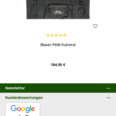
Bewerten
Durchschnittliche Bewertung von 4.78 von 5 Sternen
Blaser PKW-Futteral
Regulärer Preis:
104,95 €
Newsletter
Kundenbewertungen