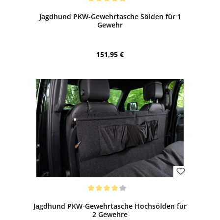
Durchschnittliche Bewertung von 5 von 5 Sternen
Jagdhund PKW-Gewehrtasche Sölden für 1
Gewehr
Regulärer Preis:
151,95 €
Bewerten
Durchschnittliche Bewertung von 4 von 5 Sternen
Jagdhund PKW-Gewehrtasche Hochsölden für
2 Gewehre