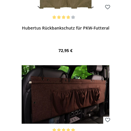
Bewerten
Durchschnittliche Bewertung von 4 von 5 Sternen
Hubertus Rückbankschutz für PKW-Futteral
Regulärer Preis:
72,95 €
Bewerten