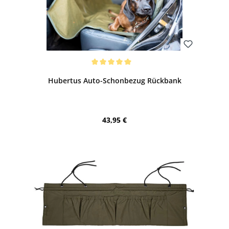
Bewerten
Durchschnittliche Bewertung von 5 von 5 Sternen
Hubertus Auto-Schonbezug Rückbank
Regulärer Preis:
43,95 €