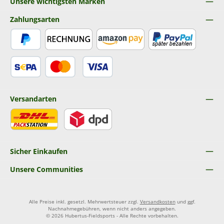
Unsere wichtigsten Marken
Zahlungsarten
PayPal
Rechnung
Amazon Pay
Später Bezahlen
SEPA Lastschrift
Kredit- oder Debitkarte
Versandarten
DHL
DPD
Sicher Einkaufen
Unsere Communities
Alle Preise inkl. gesetzl. Mehrwertsteuer zzgl.
Versandkosten
und ggf.
Nachnahmegebühren, wenn nicht anders angegeben.
© 2026 Hubertus-Fieldsports - Alle Rechte vorbehalten.