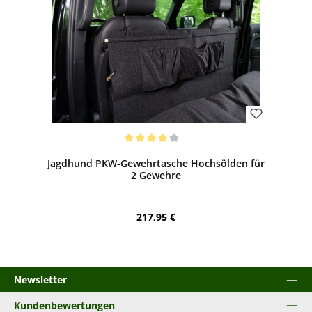
Bewerten
Durchschnittliche Bewertung von 4 von 5 Sternen
Jagdhund PKW-Gewehrtasche Hochsölden für
2 Gewehre
Regulärer Preis:
217,95 €
Newsletter
Kundenbewertungen