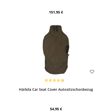
Regulärer Preis:
151,95 €
Bewerten
Durchschnittliche Bewertung von 4.75 von 5 Sternen
Härkila Car Seat Cover Autositzschonbezug
Regulärer Preis:
54,95 €