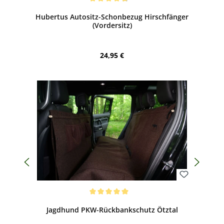
Durchschnittliche Bewertung von 4.75 von 5 Sternen
Hubertus Autositz-Schonbezug Hirschfänger
(Vordersitz)
Regulärer Preis:
24,95 €
Bewerten
Durchschnittliche Bewertung von 5 von 5 Sternen
Jagdhund PKW-Rückbankschutz Ötztal