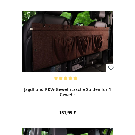
Bewerten
Durchschnittliche Bewertung von 5 von 5 Sternen
Jagdhund PKW-Gewehrtasche Sölden für 1
Gewehr
Regulärer Preis:
151,95 €