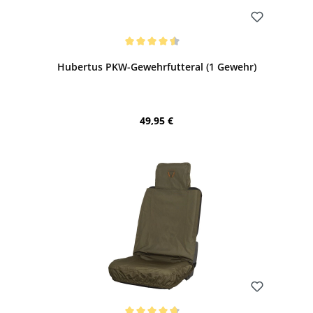
Bewerten
Durchschnittliche Bewertung von 4.6 von 5 Sternen
Hubertus PKW-Gewehrfutteral (1 Gewehr)
Regulärer Preis:
49,95 €
Bewerten