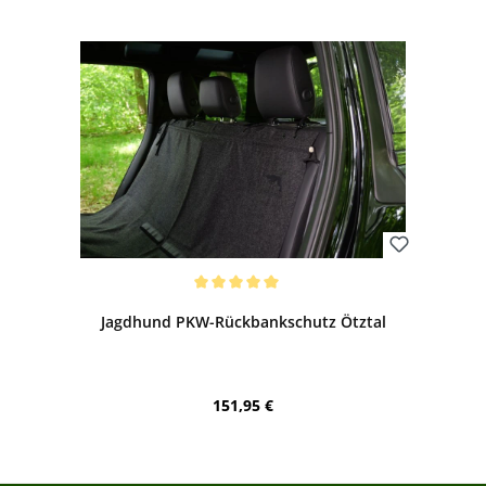
Bewerten
Durchschnittliche Bewertung von 5 von 5 Sternen
Jagdhund PKW-Rückbankschutz Ötztal
Regulärer Preis:
151,95 €