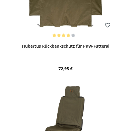
Bewerten
Durchschnittliche Bewertung von 4 von 5 Sternen
Hubertus Rückbankschutz für PKW-Futteral
Regulärer Preis:
72,95 €