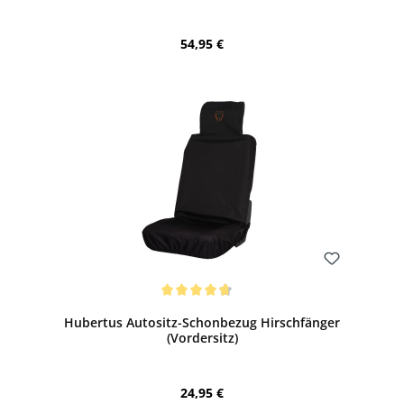
Regulärer Preis:
54,95 €
Bewerten
Durchschnittliche Bewertung von 4.75 von 5 Sternen
Hubertus Autositz-Schonbezug Hirschfänger
(Vordersitz)
Regulärer Preis:
24,95 €