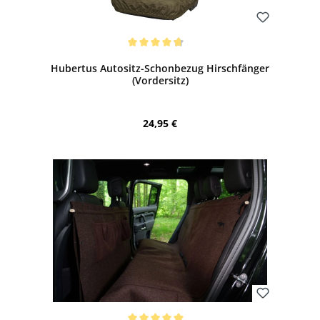
Bewerten
Durchschnittliche Bewertung von 4.75 von 5 Sternen
Hubertus Autositz-Schonbezug Hirschfänger
(Vordersitz)
Regulärer Preis:
24,95 €
Bewerten