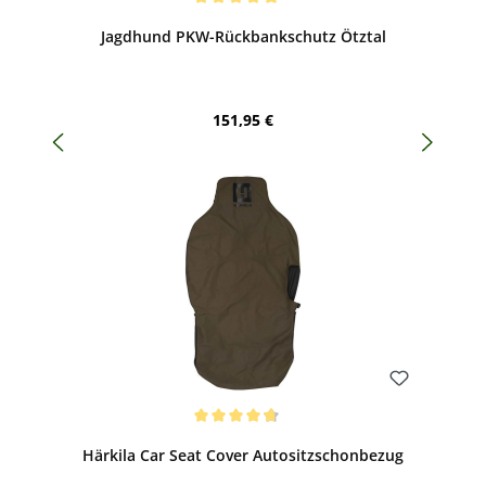
Durchschnittliche Bewertung von 5 von 5 Sternen
Jagdhund PKW-Rückbankschutz Ötztal
Regulärer Preis:
151,95 €
Bewerten
Durchschnittliche Bewertung von 4.75 von 5 Sternen
Härkila Car Seat Cover Autositzschonbezug