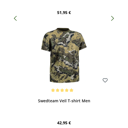
Regulärer Preis:
51,95 €
Bewerten
Durchschnittliche Bewertung von 5 von 5 Sternen
Swedteam Veil T-shirt Men
Regulärer Preis:
42,95 €