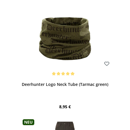
Bewerten
Durchschnittliche Bewertung von 5 von 5 Sternen
Deerhunter Logo Neck Tube (Tarmac green)
Regulärer Preis:
8,95 €
Neu