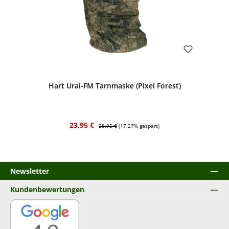
Bewerten
Hart Ural-FM Tarnmaske (Pixel Forest)
Verkaufspreis:
Regulärer Preis:
23,95 €
28,95 €
(17.27% gespart)
Newsletter
Kundenbewertungen