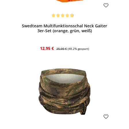
Bewerten
Durchschnittliche Bewertung von 4.71 von 5 Sternen
Swedteam Multifunktionsschal Neck Gaiter
3er-Set (orange, grün, weiß)
Verkaufspreis:
Regulärer Preis:
12,95 €
25,00 €
(48.2% gespart)
Bewerten