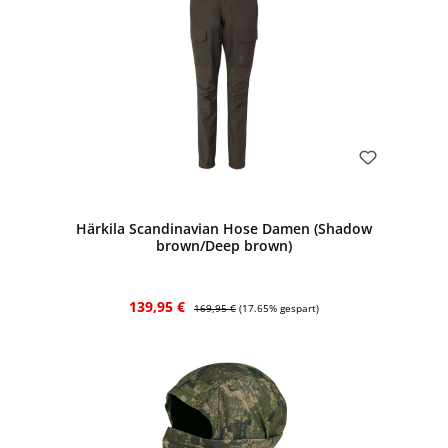
Bewerten
Härkila Scandinavian Hose Damen (Shadow
brown/Deep brown)
Verkaufspreis:
Regulärer Preis:
139,95 €
169,95 €
(17.65% gespart)