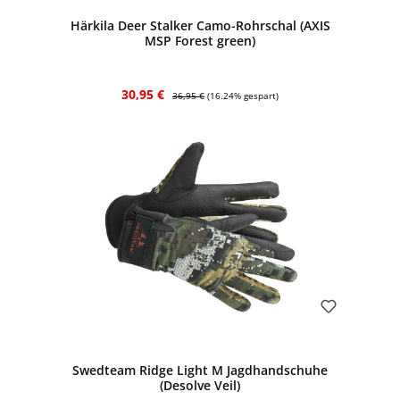
Härkila Deer Stalker Camo-Rohrschal (AXIS
MSP Forest green)
Verkaufspreis:
Regulärer Preis:
30,95 €
36,95 €
(16.24% gespart)
Bewerten
Swedteam Ridge Light M Jagdhandschuhe
(Desolve Veil)