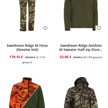
Bewerten
Bewerten
Swedteam Ridge M-Hose
Swedteam Ridge Antibite
(Desolve Veil)
M Sweater Half-zip (Forest
Green)
Verkaufspreis:
Regulärer Preis:
Verkaufspreis:
Regulärer Preis:
178,16 €
53,06 €
259,00 €
(31.21%
95,00 €
(44.15% gespart)
gespart)