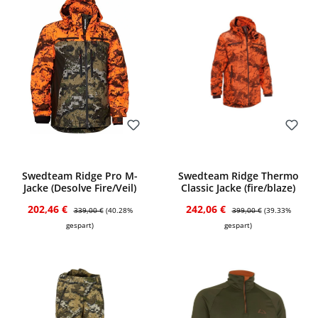
Bewerten
Bewerten
Swedteam Ridge Pro M-
Swedteam Ridge Thermo
Jacke (Desolve Fire/Veil)
Classic Jacke (fire/blaze)
Verkaufspreis:
Regulärer Preis:
Verkaufspreis:
Regulärer Preis:
202,46 €
242,06 €
339,00 €
(40.28%
399,00 €
(39.33%
gespart)
gespart)