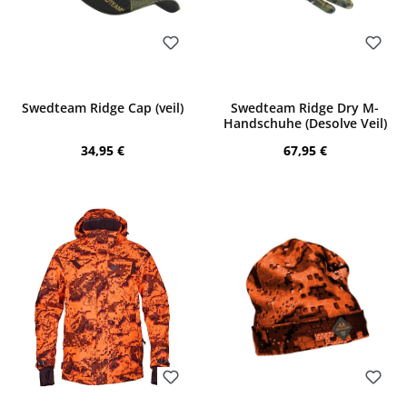
Bewerten
Bewerten
Swedteam Ridge Cap (veil)
Swedteam Ridge Dry M-
Handschuhe (Desolve Veil)
Regulärer Preis:
Regulärer Preis:
34,95 €
67,95 €