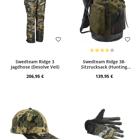
Bewerten
Bewerten
Durchschnittliche Bewertung von 4 von
Swedteam Ridge 3
Swedteam Ridge 38-
Jagdhose (Desolve Veil)
Sitzrucksack (Hunting
Green)
Regulärer Preis:
Regulärer Preis:
206,95 €
139,95 €