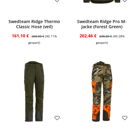
Bewerten
Bewerten
Swedteam Ridge Thermo
Swedteam Ridge Pro M-
Classic Hose (veil)
Jacke (Forest Green)
Verkaufspreis:
Regulärer Preis:
Verkaufspreis:
Regulärer Preis:
161,10 €
202,46 €
269,00 €
(40.11%
339,00 €
(40.28%
gespart)
gespart)
Bewerten
Bewerten