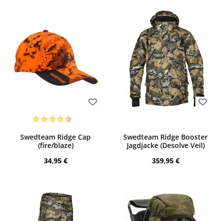
Bewerten
Bewerten
Durchschnittliche Bewertung von 4.5 von 5 Sternen
Swedteam Ridge Cap
Swedteam Ridge Booster
(fire/blaze)
Jagdjacke (Desolve Veil)
Regulärer Preis:
Regulärer Preis:
34,95 €
359,95 €