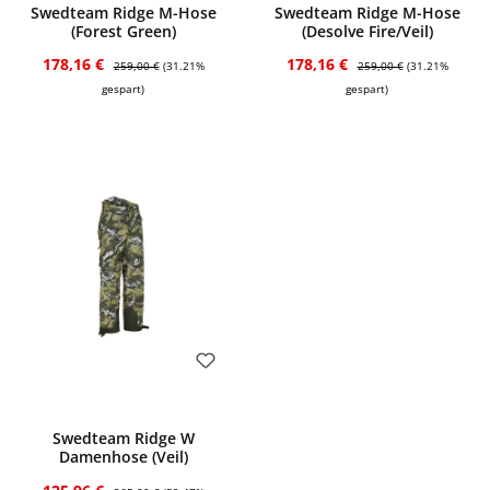
Swedteam Ridge M-Hose
Swedteam Ridge M-Hose
(Forest Green)
(Desolve Fire/Veil)
Verkaufspreis:
Regulärer Preis:
Verkaufspreis:
Regulärer Preis:
178,16 €
178,16 €
259,00 €
(31.21%
259,00 €
(31.21%
gespart)
gespart)
Bewerten
Swedteam Ridge W
Damenhose (Veil)
Verkaufspreis:
Regulärer Preis: