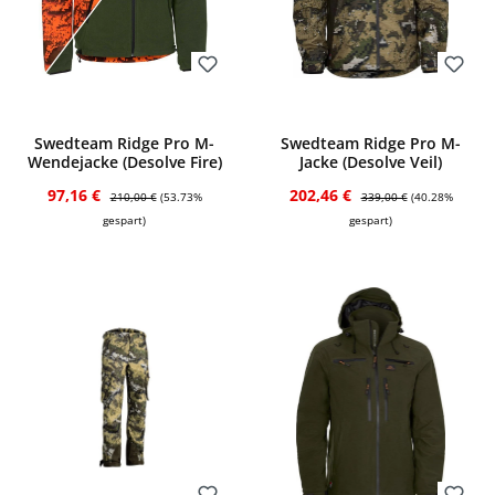
Bewerten
Bewerten
Swedteam Ridge Pro M-
Swedteam Ridge Pro M-
Wendejacke (Desolve Fire)
Jacke (Desolve Veil)
Verkaufspreis:
Regulärer Preis:
Verkaufspreis:
Regulärer Preis:
97,16 €
202,46 €
210,00 €
(53.73%
339,00 €
(40.28%
gespart)
gespart)