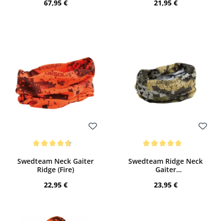
Regulärer Preis:
Regulärer Preis:
67,95 €
21,95 €
Bewerten
Bewerten
Durchschnittliche Bewertung von 4.75 von 5 Sternen
Durchschnittliche Bewertung von 5 von
Swedteam Neck Gaiter
Swedteam Ridge Neck
Ridge (Fire)
Gaiter
Multifunktionsschal (veil)
Regulärer Preis:
Regulärer Preis:
22,95 €
23,95 €