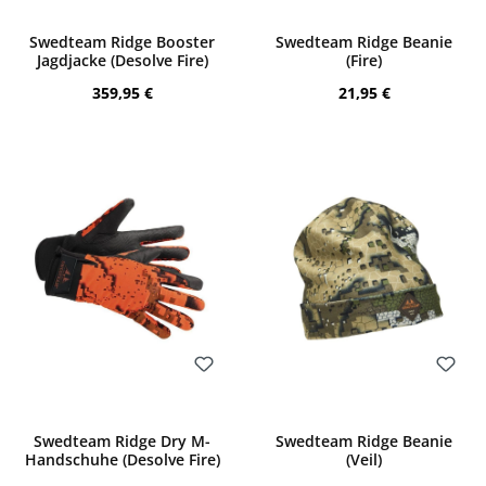
Bewerten
Bewerten
Swedteam Ridge Booster
Swedteam Ridge Beanie
Jagdjacke (Desolve Fire)
(Fire)
Regulärer Preis:
Regulärer Preis:
359,95 €
21,95 €
Bewerten
Bewerten
Swedteam Ridge Dry M-
Swedteam Ridge Beanie
Handschuhe (Desolve Fire)
(Veil)