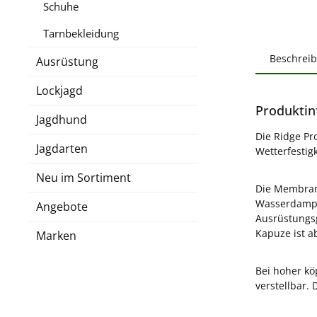
Schuhe
Tarnbekleidung
Beschrei
Ausrüstung
Lockjagd
Produktin
Jagdhund
Die Ridge Pr
Jagdarten
Wetterfestig
Neu im Sortiment
Die Membran 
Wasserdampf
Angebote
Ausrüstungsg
Kapuze ist a
Marken
Bei hoher kö
verstellbar.