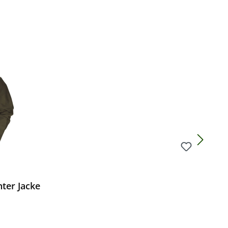
Preis:
ter Jacke
s: