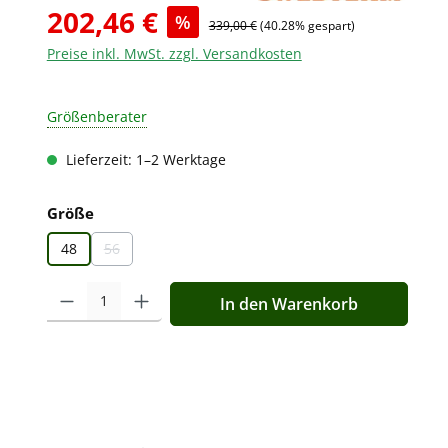
202,46 €
%
339,00 €
(40.28% gespart)
Preise inkl. MwSt. zzgl. Versandkosten
Größenberater
Lieferzeit: 1–2 Werktage
auswählen
Größe
48
56
(Diese Option ist zurzeit nicht verfügbar.)
Produkt Anzahl: Gib den gewünschten Wert ein oder benutz
In den Warenkorb