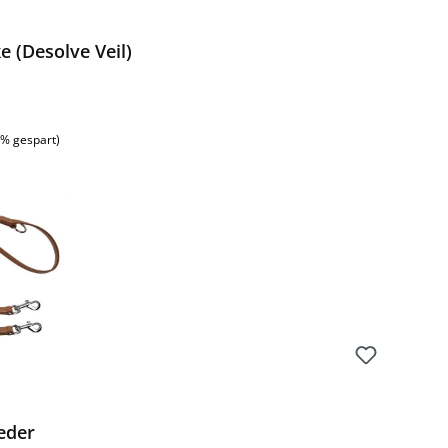
 (Desolve Veil)
:
8% gespart)
eder