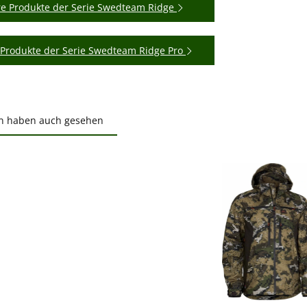
re Produkte der Serie Swedteam Ridge
 Produkte der Serie Swedteam Ridge Pro
n haben auch gesehen
ktgalerie überspringen