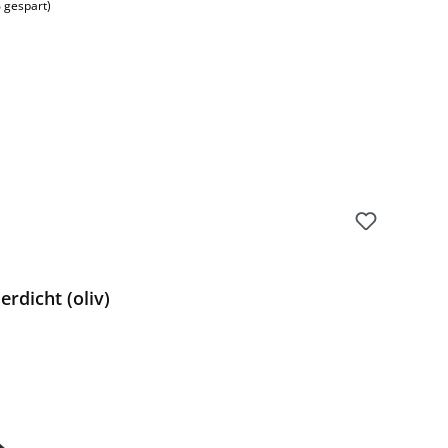
 gespart)
rdicht (oliv)
Preis: