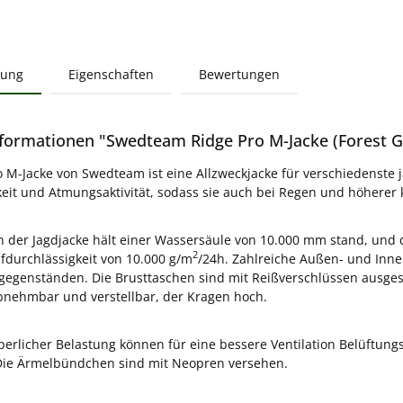
bung
Eigenschaften
Bewertungen
formationen "Swedteam Ridge Pro M-Jacke (Forest G
o M-Jacke von Swedteam ist eine Allzweckjacke für verschiedenste 
keit und Atmungsaktivität, sodass sie auch bei Regen und höherer kö
der Jagdjacke hält einer Wassersäule von 10.000 mm stand, und di
2
durchlässigkeit von 10.000 g/m
/24h. Zahlreiche Außen- und Inne
egenständen. Die Brusttaschen sind mit Reißverschlüssen ausges
bnehmbar und verstellbar, der Kragen hoch.
perlicher Belastung können für eine bessere Ventilation Belüftung
 Die Ärmelbündchen sind mit Neopren versehen.