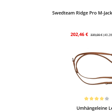
ewerten
Swedteam Ridge Pro M-Jacke
Verkaufspreis:
Regulärer Preis
202,46 €
339,00 €
(40.2
ewerten
chnittliche Bewertung von 4 von 5 Sternen
Umhängeleine L