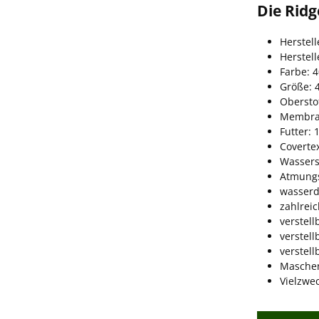
Die Rid
Herstel
Herstel
Farbe: 
Größe: 
Obersto
Membran
Futter: 
Coverte
Wassers
Atmungs
wasserd
zahlrei
verstel
verstel
verstel
Masche
Vielzwec