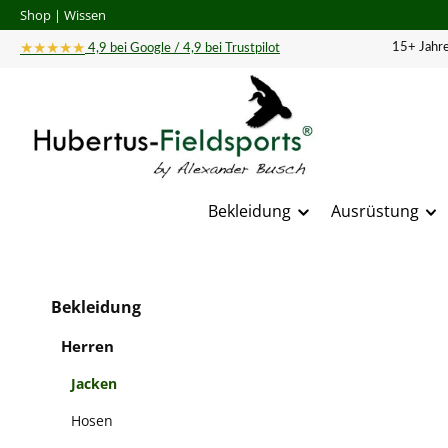
Shop
|
Wissen
 Hauptinhalt springen
Zur Suche springen
Zur Hauptnavigation springen
★★★★★
15+ Jahre
4,9 bei Google / 4,9 bei Trustpilot
Bekleidung
Ausrüstung
Bildergal
Bekleidung
Herren
Jacken
Hosen