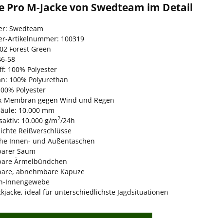
ge Pro M-Jacke von Swedteam im Detail
ler: Swedteam
ler-Artikelnummer: 100319
402 Forest Green
46-58
ff: 100% Polyester
: 100% Polyurethan
100% Polyester
x-Membran gegen Wind und Regen
äule: 10.000 mm
2
aktiv: 10.000 g/m
/24h
ichte Reißverschlüsse
che Innen- und Außentaschen
lbarer Saum
lbare Ärmelbündchen
lbare, abnehmbare Kapuze
n-Innengewebe
kjacke, ideal für unterschiedlichste Jagdsituationen