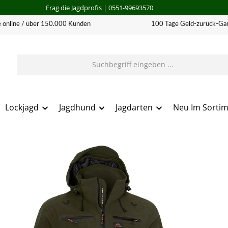
Frag die Jagdprofis
| 0551-99693570
 online / über 150.000 Kunden
100 Tage Geld-zurück-Gar
Lockjagd
Jagdhund
Jagdarten
Neu Im Sorti
erie überspringen