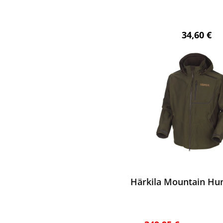
Regulärer 
34,60 €
ewerten
Härkila Mountain Hun
Regulärer Prei