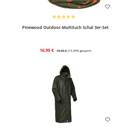
Bewerten
Durchschnittliche Bewertung von 5 von 5 Sternen
Pinewood Outdoor-Multituch Schal 3er-Set
Verkaufspreis:
Regulärer Preis:
16,95 €
19,95 €
(15.04% gespart)
Bewerten