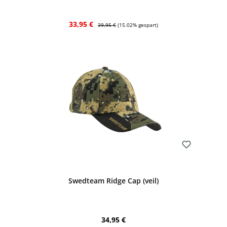
Verkaufspreis:
Regulärer Preis:
33,95 €
39,95 €
(15.02% gespart)
Bewerten
Swedteam Ridge Cap (veil)
Regulärer Preis:
34,95 €