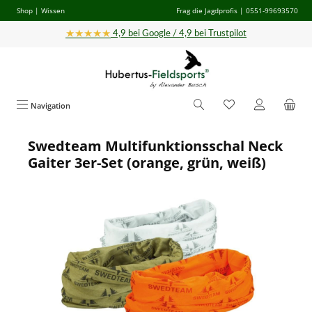
Shop
|
Wissen
Frag die Jagdprofis
| 0551-99693570
Zum Hauptinhalt springen
★★★★★
4,9 bei Google / 4,9 bei Trustpilot
Navigation
Swedteam Multifunktionsschal Neck
Bildergalerie überspringen
Gaiter 3er-Set (orange, grün, weiß)