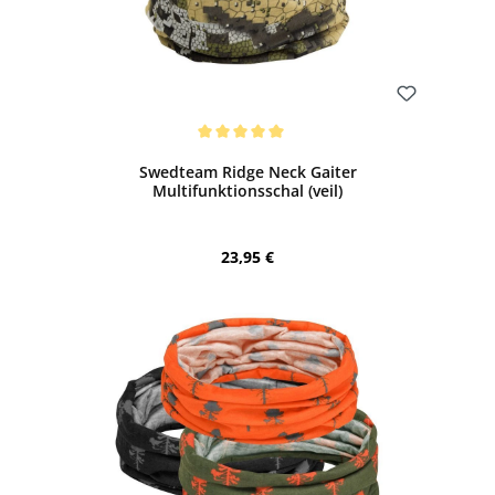
Bewerten
Durchschnittliche Bewertung von 5 von 5 Sternen
Swedteam Ridge Neck Gaiter
Multifunktionsschal (veil)
Regulärer Preis:
23,95 €