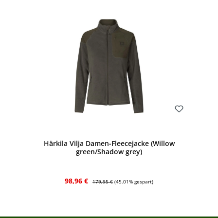
Bewerten
Härkila Vilja Damen-Fleecejacke (Willow
green/Shadow grey)
Verkaufspreis:
Regulärer Preis:
98,96 €
179,95 €
(45.01% gespart)