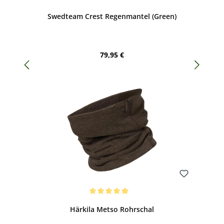
Swedteam Crest Regenmantel (Green)
Regulärer Preis:
79,95 €
Bewerten
Durchschnittliche Bewertung von 5 von 5 Sternen
Härkila Metso Rohrschal