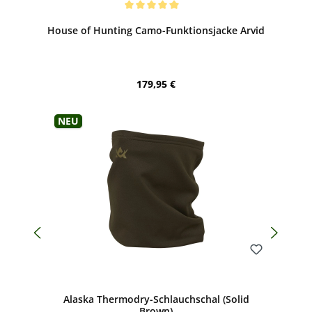
Durchschnittliche Bewertung von 5 von 5 Sternen
House of Hunting Camo-Funktionsjacke Arvid
Regulärer Preis:
179,95 €
Neu
Bewerten
Alaska Thermodry-Schlauchschal (Solid
Brown)