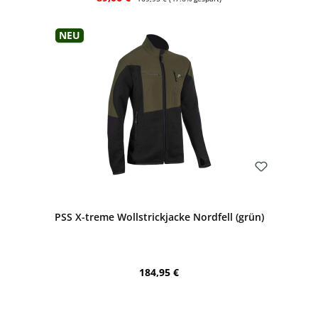
Neu
Bewerten
PSS X-treme Wollstrickjacke Nordfell (grün)
Regulärer Preis:
184,95 €