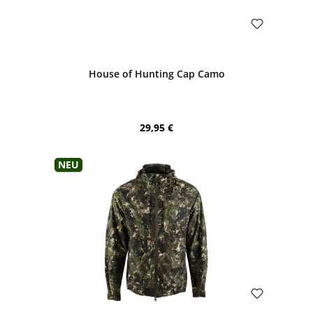
Bewerten
House of Hunting Cap Camo
Regulärer Preis:
29,95 €
Neu
Bewerten