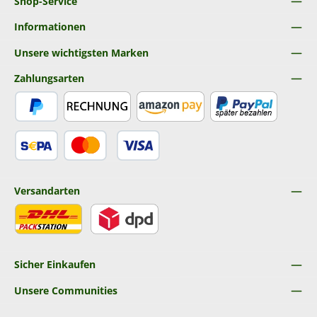
Shop-Service
Informationen
Unsere wichtigsten Marken
Zahlungsarten
PayPal
Rechnung
Amazon Pay
Später Bezahlen
SEPA Lastschrift
Kredit- oder Debitkarte
Versandarten
DHL
DPD
Sicher Einkaufen
Unsere Communities