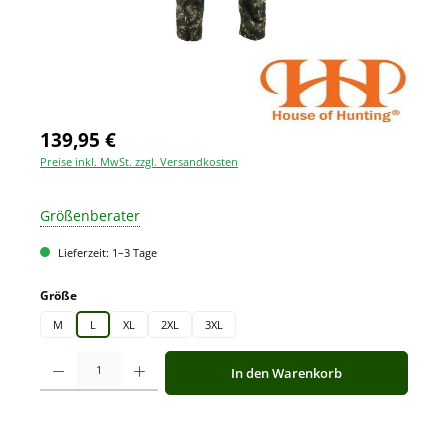
139,95 €
Preise inkl. MwSt. zzgl. Versandkosten
Größenberater
Lieferzeit: 1–3 Tage
auswählen
Größe
M
L
XL
2XL
3XL
Produkt Anzahl: Gib den gewünschten Wert ein oder benutze die Schaltfläche
In den Warenkorb