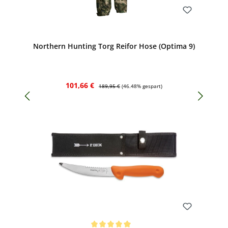
Bewerten
Northern Hunting Torg Reifor Hose (Optima 9)
Verkaufspreis:
Regulärer Preis:
101,66 €
189,95 €
(46.48% gespart)
Bewerten