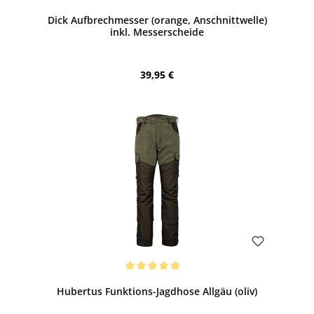
Durchschnittliche Bewertung von 5 von 5 Sternen
Dick Aufbrechmesser (orange, Anschnittwelle)
inkl. Messerscheide
Regulärer Preis:
39,95 €
Bewerten
Durchschnittliche Bewertung von 5 von 5 Sternen
Hubertus Funktions-Jagdhose Allgäu (oliv)