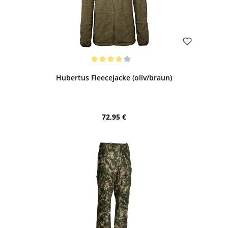
Bewerten
Durchschnittliche Bewertung von 4 von 5 Sternen
Hubertus Fleecejacke (oliv/braun)
Regulärer Preis:
72,95 €