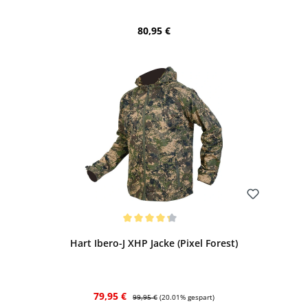
Regulärer Preis:
80,95 €
Bewerten
Durchschnittliche Bewertung von 4.25 von 5 Sternen
Hart Ibero-J XHP Jacke (Pixel Forest)
Verkaufspreis:
Regulärer Preis:
79,95 €
99,95 €
(20.01% gespart)