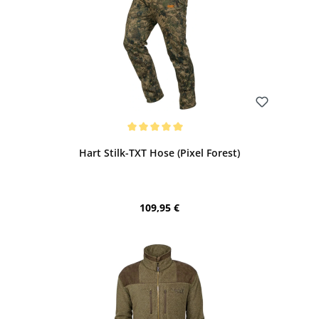
Bewerten
Durchschnittliche Bewertung von 5 von 5 Sternen
Hart Stilk-TXT Hose (Pixel Forest)
Regulärer Preis:
109,95 €