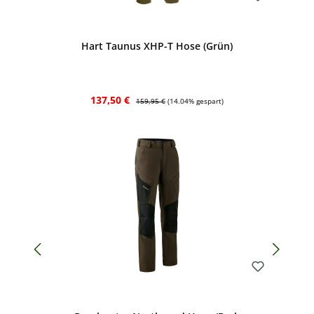
Bewerten
Hart Taunus XHP-T Hose (Grün)
Verkaufspreis:
Regulärer Preis:
137,50 €
159,95 €
(14.04% gespart)
Bewerten