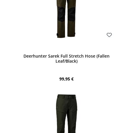
Bewerten
Deerhunter Sarek Full Stretch Hose (Fallen
Leaf/Black)
Regulärer Preis:
99,95 €