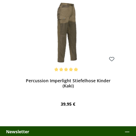
Bewerten
Durchschnittliche Bewertung von 5 von 5 Sternen
Percussion Imperlight Stiefelhose Kinder
(Kaki)
Regulärer Preis:
39,95 €
Newsletter