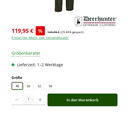
119,95 €
%
169,99 €
(29.44% gespart)
Preise inkl. MwSt. zzgl. Versandkosten
Größenberater
Lieferzeit: 1–2 Werktage
auswählen
Größe
48
50
52
56
Produkt Anzahl: Gib den gewünschten Wert ein oder benutze die Schaltfläche
In den Warenkorb