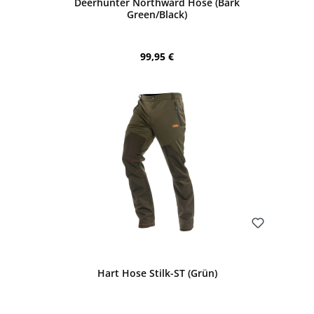
Deerhunter Northward Hose (Bark
Green/Black)
Regulärer Preis:
99,95 €
Bewerten
Hart Hose Stilk-ST (Grün)