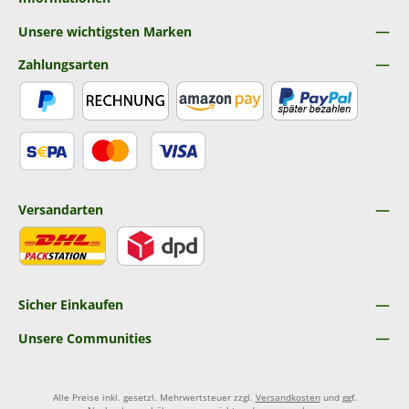
Unsere wichtigsten Marken
Zahlungsarten
PayPal
Rechnung
Amazon Pay
Später Bezahlen
SEPA Lastschrift
Kredit- oder Debitkarte
Versandarten
DHL
DPD
Sicher Einkaufen
Unsere Communities
Alle Preise inkl. gesetzl. Mehrwertsteuer zzgl.
Versandkosten
und ggf.