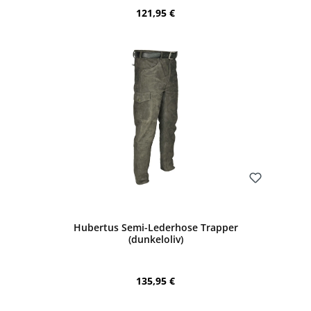
Regulärer Preis:
121,95 €
Bewerten
Hubertus Semi-Lederhose Trapper
(dunkeloliv)
Regulärer Preis:
135,95 €