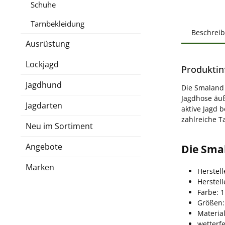
Schuhe
Tarnbekleidung
Beschrei
Ausrüstung
Lockjagd
Produktin
Jagdhund
Die Smaland 
Jagdhose äuß
Jagdarten
aktive Jagd 
zahlreiche T
Neu im Sortiment
Angebote
Die Sma
Marken
Herstel
Herstel
Farbe: 
Größen:
Material
wetterf