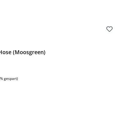
 Hose (Moosgreen)
:
3% gespart)