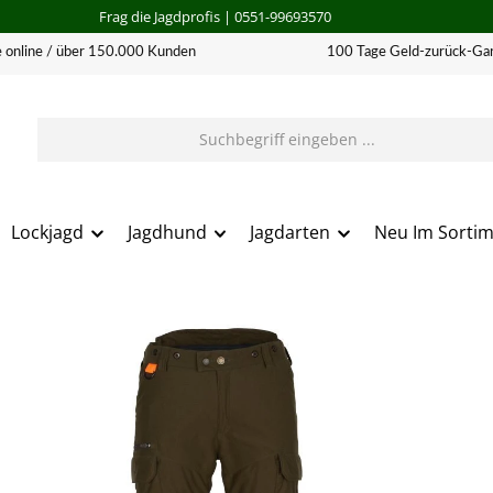
Frag die Jagdprofis
| 0551-99693570
 online / über 150.000 Kunden
100 Tage Geld-zurück-Gar
Lockjagd
Jagdhund
Jagdarten
Neu Im Sorti
erie überspringen