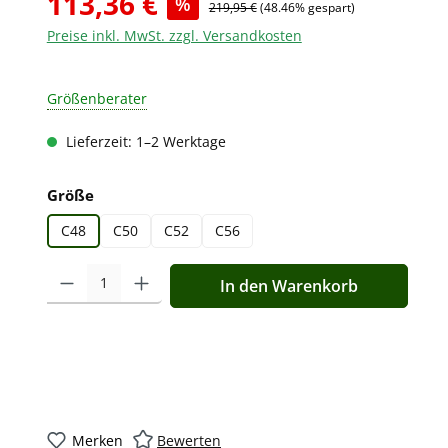
113,36 €
%
219,95 €
(48.46% gespart)
Preise inkl. MwSt. zzgl. Versandkosten
Größenberater
Lieferzeit: 1–2 Werktage
auswählen
Größe
C48
C50
C52
C56
Produkt Anzahl: Gib den gewünschten Wert ein oder benutz
In den Warenkorb
Merken
Bewerten