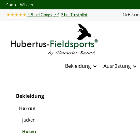
Shop
|
Wissen
 Hauptinhalt springen
Zur Suche springen
Zur Hauptnavigation springen
★★★★★
15+ Jahre
4,9 bei Google / 4,9 bei Trustpilot
Bekleidung
Ausrüstung
Bildergal
Bekleidung
Herren
Jacken
Hosen