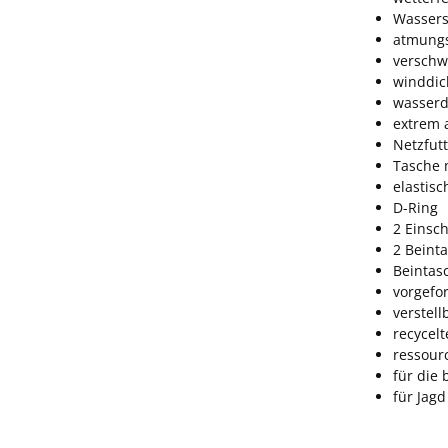
Wassers
atmungs
verschw
winddic
wasserd
extrem 
Netzfutt
Tasche 
elastis
D-Ring
2 Einsc
2 Beint
Beintas
vorgefo
verstell
recycelt
ressour
für die
für Jag