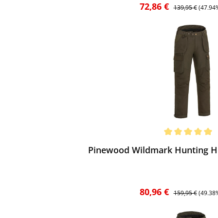
Verkaufspreis:
Regulärer Preis:
72,86 €
139,95 €
(47.94
ewerten
chnittliche Bewertung von 5 von 5 Sternen
Pinewood Wildmark Hunting H
Verkaufspreis:
Regulärer Preis:
80,96 €
159,95 €
(49.38