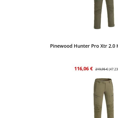
ewerten
Pinewood Hunter Pro Xtr 2.0
Verkaufspreis:
Regulärer Preis
116,06 €
219,95 €
(47.2