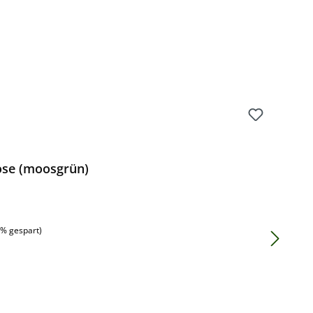
ose (moosgrün)
:
5% gespart)