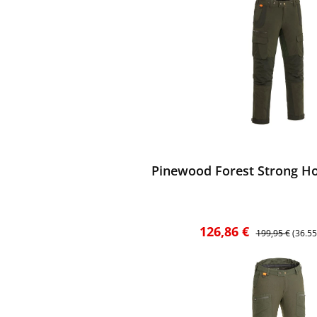
ewerten
Pinewood Forest Strong H
Verkaufspreis:
Regulärer Preis
126,86 €
199,95 €
(36.5