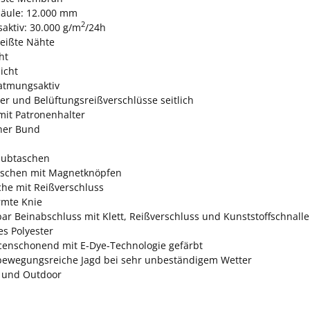
äule: 12.000 mm
2
aktiv: 30.000 g/m
/24h
eißte Nähte
ht
icht
atmungsaktiv
er und Belüftungsreißverschlüsse seitlich
mit Patronenhalter
cher Bund
hubtaschen
aschen mit Magnetknöpfen
che mit Reißverschluss
rmte Knie
bar Beinabschluss mit Klett, Reißverschluss und Kunststoffschnall
es Polyester
censchonend mit E-Dye-Technologie gefärbt
 bewegungsreiche Jagd bei sehr unbeständigem Wetter
d und Outdoor