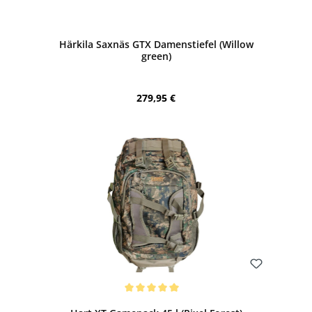
Bewerten
Härkila Saxnäs GTX Damenstiefel (Willow
green)
Regulärer Preis:
279,95 €
Bewerten
Durchschnittliche Bewertung von 5 von 5 Sternen