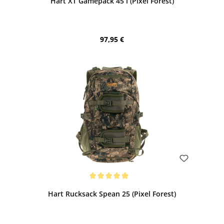
Hart XT Gamepack 45 l (Pixel Forest)
Regulärer Preis:
97,95 €
Bewerten
Durchschnittliche Bewertung von 5 von 5 Sternen
Hart Rucksack Spean 25 (Pixel Forest)