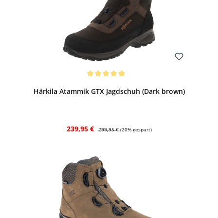
Bewerten
Durchschnittliche Bewertung von 5 von 5 Sternen
Härkila Atammik GTX Jagdschuh (Dark brown)
Verkaufspreis:
Regulärer Preis:
239,95 €
299,95 €
(20% gespart)