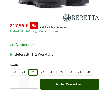
217,95 €
%
239,00 €
(8.81% gespart)
Preise inkl. MwSt. zzgl. Versandkosten
Größenberater
Lieferzeit: 1–2 Werktage
auswählen
Größe
40
41
42
43
44
45
46
47
48
Produkt Anzahl: Gib den gewünschten Wert ein oder benutze die Schaltfläche
In den Warenkorb