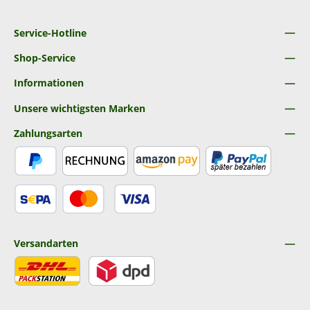
Service-Hotline
Shop-Service
Informationen
Unsere wichtigsten Marken
Zahlungsarten
PayPal
Rechnung
Amazon Pay
Später Bezahlen
SEPA Lastschrift
Kredit- oder Debitkarte
Versandarten
DHL
DPD