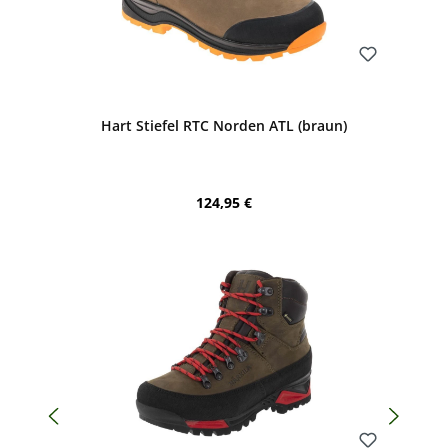
Bewerten
Hart Stiefel RTC Norden ATL (braun)
Regulärer Preis:
124,95 €