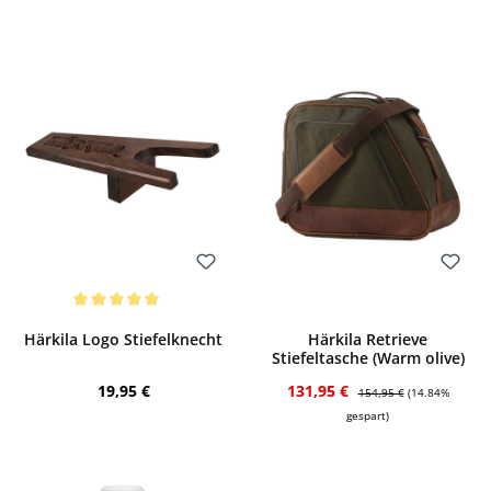
Bewerten
Bewerten
Durchschnittliche Bewertung von 5 von 5 Sternen
Härkila Logo Stiefelknecht
Härkila Retrieve
Stiefeltasche (Warm olive)
Regulärer Preis:
Verkaufspreis:
Regulärer Preis:
19,95 €
131,95 €
154,95 €
(14.84%
gespart)