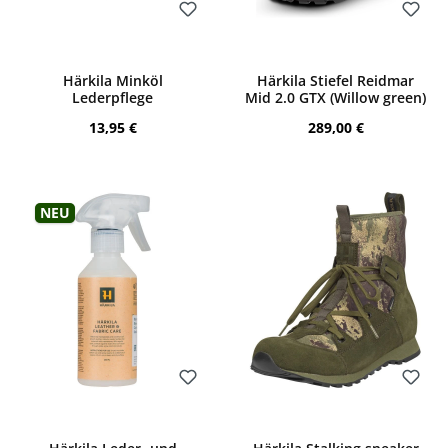
Bewerten
Bewerten
Härkila Minköl
Härkila Stiefel Reidmar
Lederpflege
Mid 2.0 GTX (Willow green)
Regulärer Preis:
Regulärer Preis:
13,95 €
289,00 €
Neu
Bewerten
Bewerten