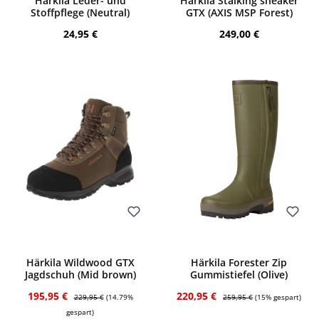
Härkila Leder- und
Härkila Stalking sneaker
Stoffpflege (Neutral)
GTX (AXIS MSP Forest)
Regulärer Preis:
Regulärer Preis:
24,95 €
249,00 €
Bewerten
Bewerten
Härkila Wildwood GTX
Härkila Forester Zip
Jagdschuh (Mid brown)
Gummistiefel (Olive)
Verkaufspreis:
Regulärer Preis:
Verkaufspreis:
Regulärer Preis:
195,95 €
220,95 €
229,95 €
(14.79%
259,95 €
(15% gespart)
gespart)