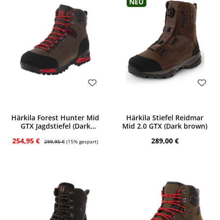
Neu
Bewerten
Bewerten
Härkila Forest Hunter Mid
Härkila Stiefel Reidmar
GTX Jagdstiefel (Dark
Mid 2.0 GTX (Dark brown)
brown)
Verkaufspreis:
Regulärer Preis:
Regulärer Preis:
254,95 €
289,00 €
299,95 €
(15% gespart)