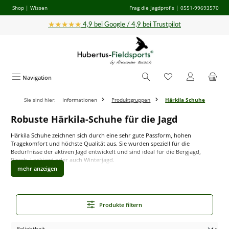
Shop
|
Wissen
Frag die Jagdprofis
| 0551-99693570
Zum Hauptinhalt springen
★★★★★
4,9 bei Google / 4,9 bei Trustpilot
Navigation
Sie sind hier:
Informationen
Produktgruppen
Härkila Schuhe
Robuste Härkila-Schuhe für die Jagd
Härkila Schuhe zeichnen sich durch eine sehr gute Passform, hohen
Tragekomfort und höchste Qualität aus. Sie wurden speziell für die
Bedürfnisse der aktiven Jagd entwickelt und sind ideal für die Bergjagd,
Pirsch, Lockjagd oder auch Winterjagd.
Auf Härkila-Schuhe ist Verlass!
Ob für die Pirsch, die Bergjagd, die Drück- oder Ansitzjagd: Die Härkila
Produkte filtern
Schuhe überzeugen mit hohem Tragekomfort und ausgezeichneter Qualität.
In unserem Sortiment bieten wir Ihnen eine vielseitige Auswahl – unter
anderem die exzellenten Härkila Pro Hunter Schuhe, die schon viele Jäger