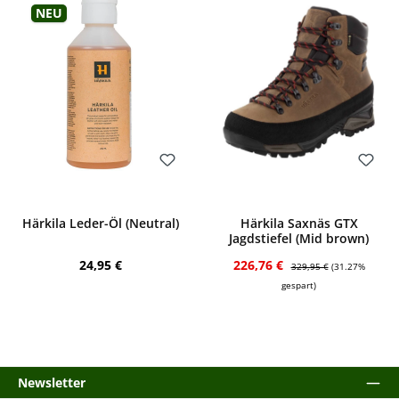
Neu
Bewerten
Bewerten
Härkila Leder-Öl (Neutral)
Härkila Saxnäs GTX
Jagdstiefel (Mid brown)
Regulärer Preis:
Verkaufspreis:
Regulärer Preis:
24,95 €
226,76 €
329,95 €
(31.27%
gespart)
Newsletter