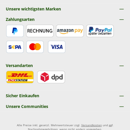
Unsere wichtigsten Marken
Zahlungsarten
PayPal
Rechnung
Amazon Pay
Später Bezahlen
SEPA Lastschrift
Kredit- oder Debitkarte
Versandarten
DHL
DPD
Sicher Einkaufen
Unsere Communities
Alle Preise inkl. gesetzl. Mehrwertsteuer zzgl.
Versandkosten
und ggf.
Nachnahmegebühren, wenn nicht anders angegeben.