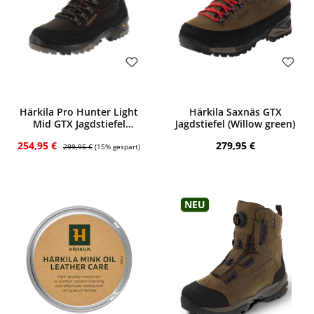
Bewerten
Bewerten
Härkila Pro Hunter Light
Härkila Saxnäs GTX
Mid GTX Jagdstiefel
Jagdstiefel (Willow green)
(Shadow brown)
Verkaufspreis:
Regulärer Preis:
Regulärer Preis:
254,95 €
279,95 €
299,95 €
(15% gespart)
Neu