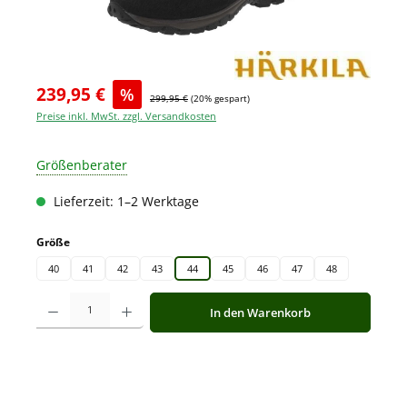
239,95 €
%
299,95 €
(20% gespart)
Preise inkl. MwSt. zzgl. Versandkosten
Größenberater
Lieferzeit: 1–2 Werktage
auswählen
Größe
40
41
42
43
44
45
46
47
48
Produkt Anzahl: Gib den gewünschten Wert ein oder benutze die Schaltfläche
In den Warenkorb