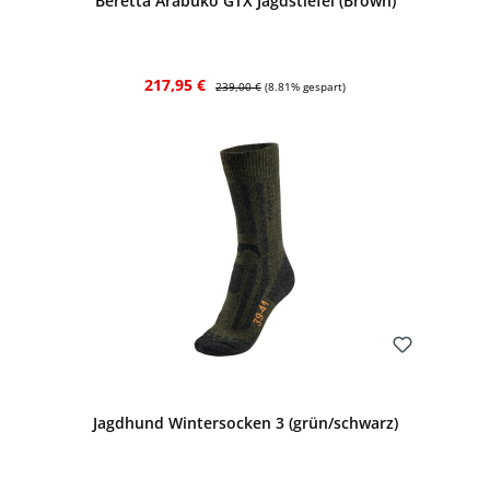
Beretta Arabuko GTX Jagdstiefel (Brown)
Verkaufspreis:
Regulärer Preis:
217,95 €
239,00 €
(8.81% gespart)
Bewerten
Jagdhund Wintersocken 3 (grün/schwarz)