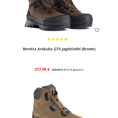
Bewerten
Durchschnittliche Bewertung von 5 von 5 Sternen
Beretta Arabuko GTX Jagdstiefel (Brown)
Verkaufspreis:
Regulärer Preis:
217,95 €
239,00 €
(8.81% gespart)