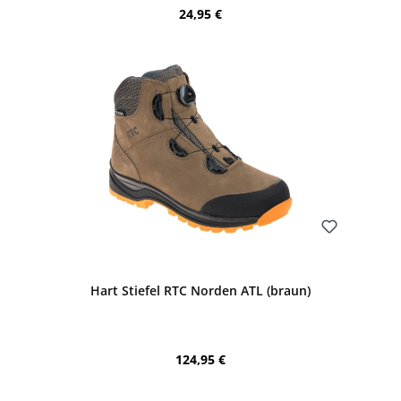
Regulärer Preis:
24,95 €
Bewerten
Hart Stiefel RTC Norden ATL (braun)
Regulärer Preis:
124,95 €