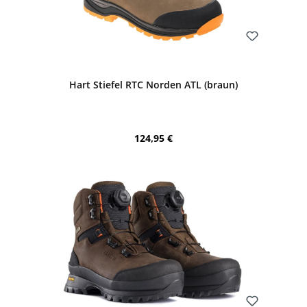
Bewerten
Hart Stiefel RTC Norden ATL (braun)
Regulärer Preis:
124,95 €