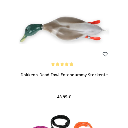
Bewerten
Durchschnittliche Bewertung von 4.99 von 5 Sternen
Dokken's Dead Fowl Entendummy Stockente
Regulärer Preis:
43,95 €