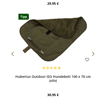
Regulärer Preis:
29,95 €
Tipp
Bewerten
Durchschnittliche Bewertung von 4.9 von 5 Sternen
Hubertus Outdoor ISO Hundebett 100 x 70 cm
(oliv)
Regulärer Preis:
30,95 €