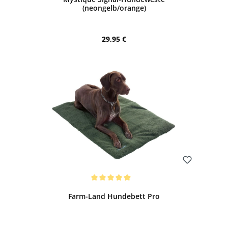
(neongelb/orange)
Regulärer Preis:
29,95 €
Bewerten
Durchschnittliche Bewertung von 5 von 5 Sternen
Farm-Land Hundebett Pro