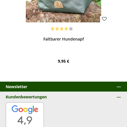
Bewerten
Durchschnittliche Bewertung von 4 von 5 Sternen
Faltbarer Hundenapf
Regulärer Preis:
9,95 €
Newsletter
Kundenbewertungen