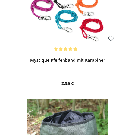
Bewerten
Durchschnittliche Bewertung von 4.88 von 5 Sternen
Mystique Pfeifenband mit Karabiner
Regulärer Preis:
2,95 €